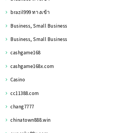
brazil999 ทางเข้า
Business, Small Business
Business, Small Business
cashgame168
cashgame168x.com
Casino
cc11388.com
chang7777
chinatown888.win