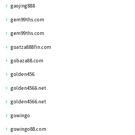
gaojing888
gem99ths.com
gem99ths.com
goatza888fin.com
gobaza88.com
golden456
golden4566.net
golden4566.net
gowingo
gowingo88.com