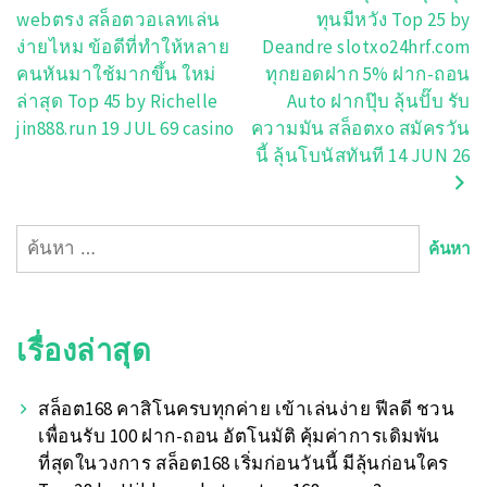
แนะแนว
webตรง สล็อตวอเลทเล่น
ทุนมีหวัง Top 25 by
เรื่อง
ง่ายไหม ข้อดีที่ทำให้หลาย
Deandre slotxo24hrf.com
คนหันมาใช้มากขึ้น ใหม่
ทุกยอดฝาก 5% ฝาก-ถอน
ล่าสุด Top 45 by Richelle
Auto ฝากปุ๊บ ลุ้นปั๊บ รับ
jin888.run 19 JUL 69 casino
ความมัน สล็อตxo สมัครวัน
นี้ ลุ้นโบนัสทันที 14 JUN 26
ค้นหา
สำหรับ:
เรื่องล่าสุด
สล็อต168 คาสิโนครบทุกค่าย เข้าเล่นง่าย ฟีลดี ชวน
เพื่อนรับ 100 ฝาก-ถอน อัตโนมัติ คุ้มค่าการเดิมพัน
ที่สุดในวงการ สล็อต168 เริ่มก่อนวันนี้ มีลุ้นก่อนใคร