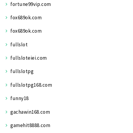
fortune99vip.com
fox689ok.com
fox689ok.com
fullslot
fullsloteiei.com
fullslotpg
fullslotpg168.com
funny18
gachawin168.com
gamehit8888.com