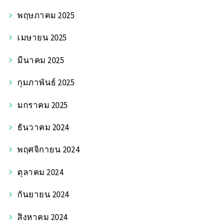
พฤษภาคม 2025
เมษายน 2025
มีนาคม 2025
กุมภาพันธ์ 2025
มกราคม 2025
ธันวาคม 2024
พฤศจิกายน 2024
ตุลาคม 2024
กันยายน 2024
สิงหาคม 2024