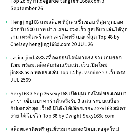
Top 28 by Hildegarde tangtem168e.com 3
September 26
Hengjing168 เกมสล็อต ที่ผู้เล่นชื่นชอบ ที่สุด ทุกยอด
ฝากรับ 500 บาท ฝาก-ถอน รวดเร็ว ยูสเดียว เล่นได้ทุก
เกม เครดิตฟรี แจก เครดิตฟรี เยอะที่สุด Top 48 by
Chelsey hengjing168d.com 20 JUL 26
casino jinda888 สล็อตออนไลน์มาแรง รวมเกมยอด
นิยม พร้อมเคล็ดลับก่อนเริ่มเล่น เว็บเปิดใหม่
jin888.asia ทดลองเล่น Top 14 by Jasmine 27 เว็บตรง
JUL 2569
Sexy168 3 Sep 26 sexy168 เปิดมุมมองใหม่ของเกมบา
คาร่า เซียนบาคาร่าตัวจริงรับ 3 แสน ระบบเสถียร
อัปเดตล่าสุด เว็บดี มีโต๊ะให้เลือกเยอะ sexy168 สมัคร
ง่าย ได้โปรไว Top 38 by Dwight Sexy168c.com
สล็อตเครดิตฟรี ศูนย์รวมเกมยอดนิยมแห่งยุคใหม่