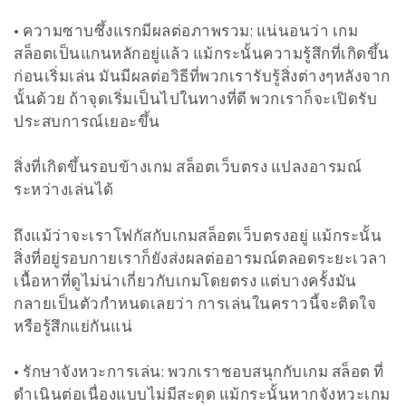
• ความซาบซึ้งแรกมีผลต่อภาพรวม: แน่นอนว่า เกม
สล็อตเป็นแกนหลักอยู่แล้ว แม้กระนั้นความรู้สึกที่เกิดขึ้น
ก่อนเริ่มเล่น มันมีผลต่อวิธีที่พวกเรารับรู้สิ่งต่างๆหลังจาก
นั้นด้วย ถ้าจุดเริ่มเป็นไปในทางที่ดี พวกเราก็จะเปิดรับ
ประสบการณ์เยอะขึ้น
สิ่งที่เกิดขึ้นรอบข้างเกม สล็อตเว็บตรง แปลงอารมณ์
ระหว่างเล่นได้
ถึงแม้ว่าจะเราโฟกัสกับเกมสล็อตเว็บตรงอยู่ แม้กระนั้น
สิ่งที่อยู่รอบกายเราก็ยังส่งผลต่ออารมณ์ตลอดระยะเวลา
เนื้อหาที่ดูไม่น่าเกี่ยวกับเกมโดยตรง แต่บางครั้งมัน
กลายเป็นตัวกำหนดเลยว่า การเล่นในคราวนี้จะติดใจ
หรือรู้สึกแย่กันแน่
• รักษาจังหวะการเล่น: พวกเราชอบสนุกกับเกม สล็อต ที่
ดำเนินต่อเนื่องแบบไม่มีสะดุด แม้กระนั้นหากจังหวะเกม