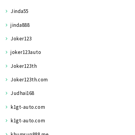
Jinda55
jinda888
Joker123
joker123auto
Joker123th
Joker123th.com
Judhai168
k1gt-auto.com
k1gt-auto.com
khumsup888.me