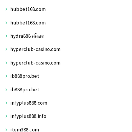
hubbet168.com
hubbet168.com
hydra888 สล็อต
hyperclub-casino.com
hyperclub-casino.com
ib888pro.bet
ib888pro.bet
infyplus888.com
infyplus888.info
item388.com