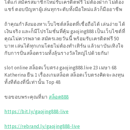
ได้แก่ สมัครสมาชิกใหม่รับเครดิตฟรี ไม่ต้องฝาก ไม่ต้อง
แชร์ ตอบปัญหาผู้เล่นทุกระดับทั้งมือใหม่แล้วก็มืออาชีพ
ถ้าคุณกำลังมองหาเว็บไซต์สล็อตที่เชื่อถือได้ เล่นง่าย ได้
เงินจริง และก็มีโปรโมชั่นที่คุ้ม gaojing888 เป็นเว็บไซต์ที่
คุณไม่ควรพลาด สมัครเลยวันนี้ พร้อมรับเครดิตฟรี 50
บาท เล่นได้ทุกเกมโดยไม่ต้องทำเทิร์น แล้วมาบันเทิงใจ
กับการปั่นสล็อตรวมทั้งลุ้นรางวัลใหญ่ไปด้วยกัน!
slot online สล็อตเว็บตรง gaojing888.live 23 เมษา 68
Katherina ยืน 1 เรื่องเกมสล็อต สล็อตเว็บตรงคิดจะลงทุน
ทั้งทีต้องที่นี่เท่านั้น Top 48
ขอขอบพระคุณที่มา
สล็อต888
https://bit.ly/gaojing888-live
https://rebrand.ly/gaojing888-live