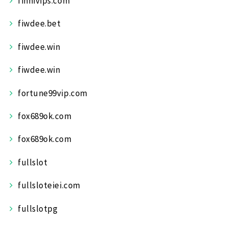
finnivips.com
fiwdee.bet
fiwdee.win
fiwdee.win
fortune99vip.com
fox689ok.com
fox689ok.com
fullslot
fullsloteiei.com
fullslotpg