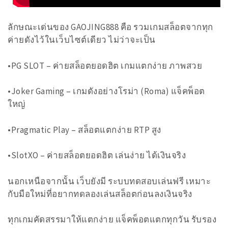
ลักษณะเด่นของ GAOJING888 คือ รวมเกมสล็อตจากทุก
ค่ายดังไว้ในเว็บไซต์เดียว ไม่ว่าจะเป็น
•PG SLOT – ค่ายสล็อตยอดฮิต เกมแตกง่าย ภาพสวย
•Joker Gaming – เกมดังอย่างโรม่า (Roma) แจ็คพ็อต
ใหญ่
•Pragmatic Play – สล็อตแตกง่าย RTP สูง
•SlotXO – ค่ายสล็อตยอดฮิต เล่นง่าย ได้เงินจริง
นอกเหนือจากนั้น เว็บยังมี ระบบทดสอบเล่นฟรี เหมาะ
กับมือใหม่ที่อยากทดลองเล่นสล็อตก่อนลงเงินจริง
ทุกเกมคัดสรรมาให้แตกง่าย แจ็คพ็อตแตกทุกวัน รับรอง