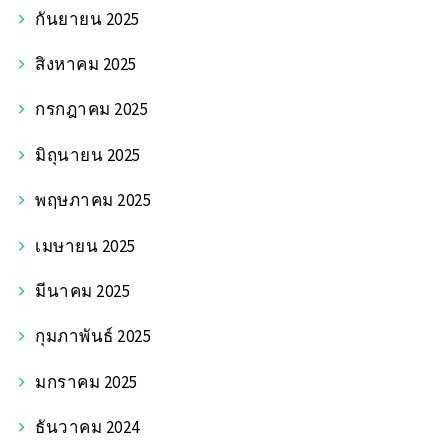
กันยายน 2025
สิงหาคม 2025
กรกฎาคม 2025
มิถุนายน 2025
พฤษภาคม 2025
เมษายน 2025
มีนาคม 2025
กุมภาพันธ์ 2025
มกราคม 2025
ธันวาคม 2024