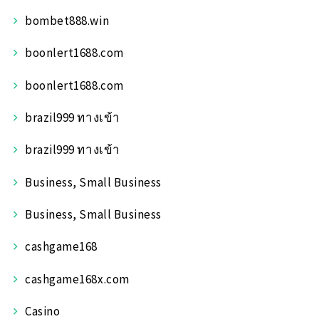
bombet888.win
boonlert1688.com
boonlert1688.com
brazil999 ทางเข้า
brazil999 ทางเข้า
Business, Small Business
Business, Small Business
cashgame168
cashgame168x.com
Casino