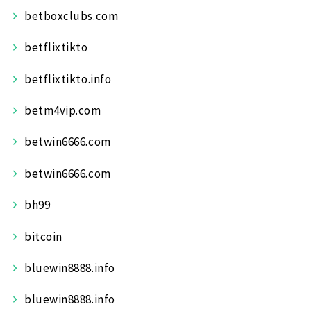
betboxclubs.com
betflixtikto
betflixtikto.info
betm4vip.com
betwin6666.com
betwin6666.com
bh99
bitcoin
bluewin8888.info
bluewin8888.info