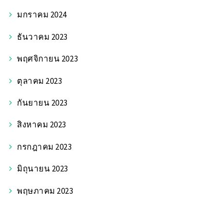
มกราคม 2024
ธันวาคม 2023
พฤศจิกายน 2023
ตุลาคม 2023
กันยายน 2023
สิงหาคม 2023
กรกฎาคม 2023
มิถุนายน 2023
พฤษภาคม 2023