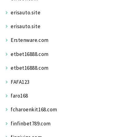
erisauto.site
erisauto.site
Erstenware.com
etbet16888.com
etbet16888.com
FAFA123
faro168
fcharoenkit168.com
finfinbet789.com