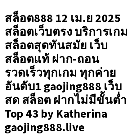
สล็อต888 12 เม.ย 2025
สล็อตเว็บตรง บริการเกม
สล็อตสุดทันสมัย เว็บ
สล็อตแท้ ฝาก-ถอน
รวดเร็วทุกเกม ทุกค่าย
อันดับ1 gaojing888 เว็บ
สด สล็อต ฝากไม่มีขั้นต่ำ
Top 43 by Katherina
gaojing888.live