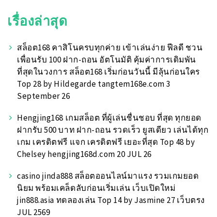
เรื่องล่าสุด
สล็อต168 คาสิโนครบทุกค่าย เข้าเล่นง่าย ฟีลดี ชวน
เพื่อนรับ 100 ฝาก-ถอน อัตโนมัติ คุ้มค่าการเดิมพัน
ที่สุดในวงการ สล็อต168 เริ่มก่อนวันนี้ มีลุ้นก่อนใคร
Top 28 by Hildegarde tangtem168e.com 3
September 26
Hengjing168 เกมสล็อต ที่ผู้เล่นชื่นชอบ ที่สุด ทุกยอด
ฝากรับ 500 บาท ฝาก-ถอน รวดเร็ว ยูสเดียว เล่นได้ทุก
เกม เครดิตฟรี แจก เครดิตฟรี เยอะที่สุด Top 48 by
Chelsey hengjing168d.com 20 JUL 26
casino jinda888 สล็อตออนไลน์มาแรง รวมเกมยอด
นิยม พร้อมเคล็ดลับก่อนเริ่มเล่น เว็บเปิดใหม่
jin888.asia ทดลองเล่น Top 14 by Jasmine 27 เว็บตรง
JUL 2569