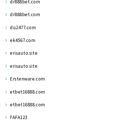
dr888bet.com
dr888bet.com
du2477.com
ek4567.com
erisauto.site
erisauto.site
Erstenware.com
etbet16888.com
etbet16888.com
FAFA123