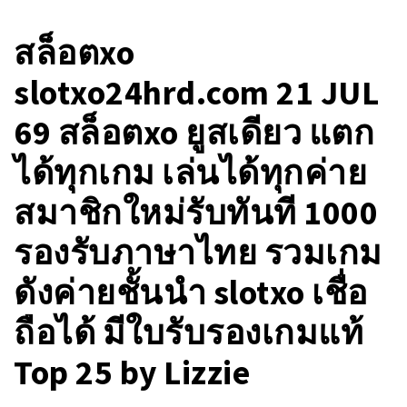
สล็อตxo
slotxo24hrd.com 21 JUL
69 สล็อตxo ยูสเดียว แตก
ได้ทุกเกม เล่นได้ทุกค่าย
สมาชิกใหม่รับทันที 1000
รองรับภาษาไทย รวมเกม
ดังค่ายชั้นนำ slotxo เชื่อ
ถือได้ มีใบรับรองเกมแท้
Top 25 by Lizzie