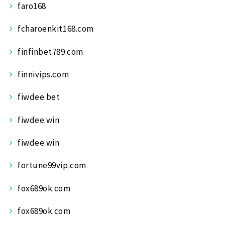
faro168
fcharoenkit168.com
finfinbet789.com
finnivips.com
fiwdee.bet
fiwdee.win
fiwdee.win
fortune99vip.com
fox689ok.com
fox689ok.com