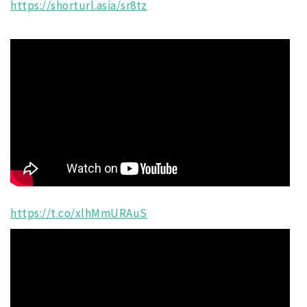
https://shorturl.asia/sr8tz
https://t.co/xlhMmURAuS