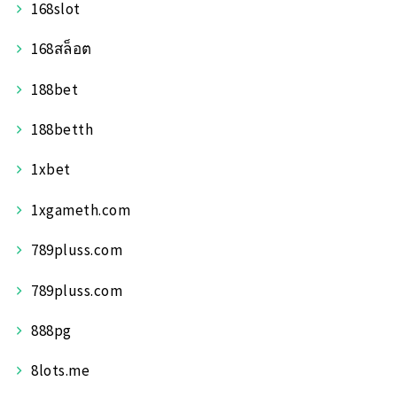
168slot
168สล็อต
188bet
188betth
1xbet
1xgameth.com
789pluss.com
789pluss.com
888pg
8lots.me