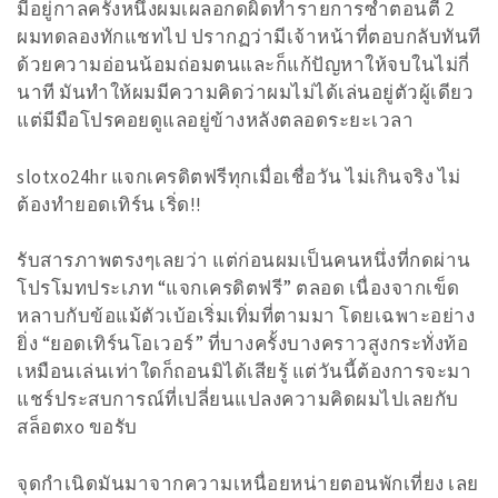
มีอยู่กาลครั้งหนึ่งผมเผลอกดผิดทำรายการซ้ำตอนตี 2
ผมทดลองทักแชทไป ปรากฏว่ามีเจ้าหน้าที่ตอบกลับทันที
ด้วยความอ่อนน้อมถ่อมตนและก็แก้ปัญหาให้จบในไม่กี่
นาที มันทำให้ผมมีความคิดว่าผมไม่ได้เล่นอยู่ตัวผู้เดียว
แต่มีมือโปรคอยดูแลอยู่ข้างหลังตลอดระยะเวลา
slotxo24hr แจกเครดิตฟรีทุกเมื่อเชื่อวัน ไม่เกินจริง ไม่
ต้องทำยอดเทิร์น เริ่ด!!
รับสารภาพตรงๆเลยว่า แต่ก่อนผมเป็นคนหนึ่งที่กดผ่าน
โปรโมทประเภท “แจกเครดิตฟรี” ตลอด เนื่องจากเข็ด
หลาบกับข้อแม้ตัวเบ้อเริ่มเทิ่มที่ตามมา โดยเฉพาะอย่าง
ยิ่ง “ยอดเทิร์นโอเวอร์” ที่บางครั้งบางคราวสูงกระทั่งท้อ
เหมือนเล่นเท่าใดก็ถอนมิได้เสียรู้ แต่วันนี้ต้องการจะมา
แชร์ประสบการณ์ที่เปลี่ยนแปลงความคิดผมไปเลยกับ
สล็อตxo ขอรับ
จุดกำเนิดมันมาจากความเหนื่อยหน่ายตอนพักเที่ยง เลย