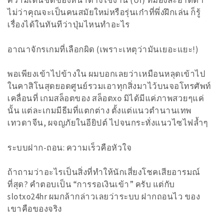
ความเด่นชัดของหน้าต่างใช้งาน (UI) ที่มองสะอาดตา
ไม่ว่าคุณจะเป็นคนสมัยใหม่หรือรุ่นเก๋าที่พึ่งฝึกเล่น ก็รู้
เรื่องได้ในทันทีว่าปุ่มไหนทำอะไร
อาณาจักรเกมที่เลือกผิด (เพราะเหตุว่ามันเยอะแยะ!)
พอเพียงเข้าไปข้างใน ผมบอกเลยว่าเหมือนหลุดเข้าไป
ในคาสิโนสุดยอดศูนย์รวมเอาทุกสิ่งมาไว้บนจอโทรศัพท์
เคลื่อนที่ เกมสล็อตของ สล็อตxo มิได้มีแค่ภาพสวยๆแค่
นั้น แต่ละเกมมีธีมที่แตกต่าง ตั้งแต่แนวตำนานเทพ
เทวดาจีน, ผจญภัยในอียิปต์ ไปจนกระทั่งแนวไซไฟล้ำๆ
ระบบฝาก-ถอน: ความเร็วคือหัวใจ
ถ้าถามว่าอะไรเป็นสิ่งที่ทำให้นักเสี่ยงโชคเสียอารมณ์
ที่สุด? คำตอบเป็น “การรอเงินเข้า” ครับ แต่กับ
slotxo24hr ผมกล้ากล่าวเลยว่าระบบ ฝากถอนไว ของ
เขาคือของจริง