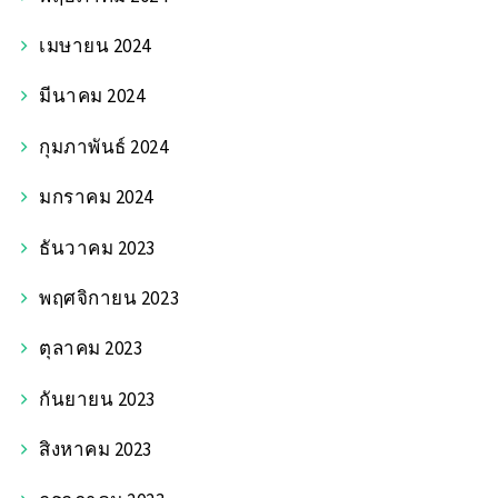
เมษายน 2024
มีนาคม 2024
กุมภาพันธ์ 2024
มกราคม 2024
ธันวาคม 2023
พฤศจิกายน 2023
ตุลาคม 2023
กันยายน 2023
สิงหาคม 2023