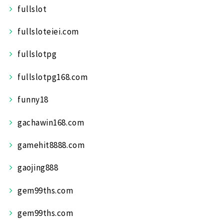
fullslot
fullsloteiei.com
fullslotpg
fullslotpg168.com
funny18
gachawin168.com
gamehit8888.com
gaojing888
gem99ths.com
gem99ths.com