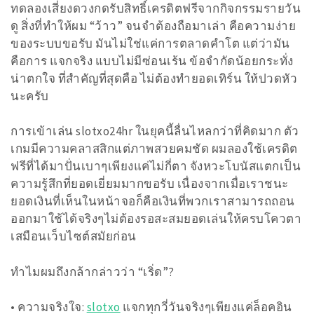
ทดลองเสี่ยงดวงกดรับสิทธิ์เครดิตฟรีจากกิจกรรมรายวัน
ดู สิ่งที่ทำให้ผม “ว้าว” จนจำต้องถือมาเล่า คือความง่าย
ของระบบขอรับ มันไม่ใช่แค่การตลาดคำโต แต่ว่ามัน
คือการ แจกจริง แบบไม่มีซ่อนเร้น ข้อจำกัดน้อยกระทั่ง
น่าตกใจ ที่สำคัญที่สุดคือ ไม่ต้องทำยอดเทิร์น ให้ปวดหัว
นะครับ
การเข้าเล่น slotxo24hr ในยุคนี้ลื่นไหลกว่าที่คิดมาก ตัว
เกมมีความคลาสสิกแต่ภาพสวยคมชัด ผมลองใช้เครดิต
ฟรีที่ได้มาปั่นเบาๆเพียงแค่ไม่กี่ตา จังหวะโบนัสแตกเป็น
ความรู้สึกที่ยอดเยี่ยมมากขอรับ เนื่องจากเมื่อเราชนะ
ยอดเงินที่เห็นในหน้าจอก็คือเงินที่พวกเราสามารถถอน
ออกมาใช้ได้จริงๆไม่ต้องรอสะสมยอดเล่นให้ครบโควตา
เสมือนเว็บไซต์สมัยก่อน
ทำไมผมถึงกล้ากล่าวว่า “เริ่ด”?
• ความจริงใจ:
slotxo
แจกทุกวี่วันจริงๆเพียงแค่ล็อคอิน