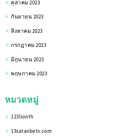
ตุลาคม 2023
กันยายน 2023
สิงหาคม 2023
กรกฎาคม 2023
มิถุนายน 2023
พฤษภาคม 2023
หมวดหมู่
123lionth
13satanbets.com