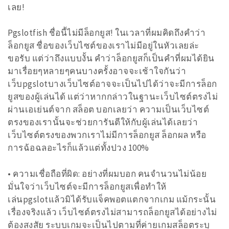
เลย!
Pgslotfish ชื่อนี้ไม่มีล็อกยูส! ในเวลาที่ผมคิดถึงคำว่า
ล็อกยูส ชื่อของเว็บไซต์ของเราไม่มีอยู่ในหัวเลยล่ะ
ขอรับ แต่ว่าถึงแบบงั้น คำว่าล็อกยูสก็เป็นคำที่ผมได้ยิน
มาเรื่อยๆหลายๆคนบางครั้งอาจจะเช้าใจกันว่า
เว็บpgslotบางเว็บไซต์อาจจะเป็นไปได้ว่าจะมีการล็อก
ยูสของผู้เล่นได้ แต่ว่าหากกล่าวในฐานะเว็บไซต์ตรงไม่
ผ่านเอเย่นต์จาก สล็อต บอกเลยว่า ความเป็นเว็บไซต์
ตรงของเรานั้นจะช่วยการันตีให้กับผู้เล่นได้เลยว่า
เว็บไซต์ตรงของพวกเราไม่มีการล็อกยูส ล็อกผล หรือ
การฉ้อฉลอะไรก็แล้วแต่ทั้งปวง 100%
• ความเชื่อถือที่ผิด: อย่างที่ผมบอก คนจำนวนไม่น้อย
มั่นใจว่าเว็บไซต์จะมีการล็อกยูสเพื่อทำให้
เล่นpgslotแล้วมิได้รับแจ็คพอตแตกจากเกม แม้กระนั้น
เรื่องจริงแล้ว เว็บไซต์ตรงไม่สามารถล็อกยูสได้อย่างไม่
ต้องสงสัย ระบบเกมจะเป็นไปตามที่ค่ายเกมสล็อตระบุ