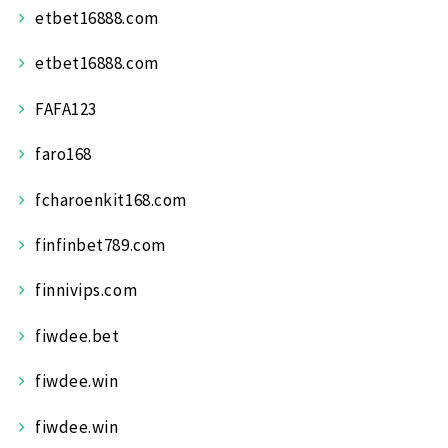
etbet16888.com
etbet16888.com
FAFA123
faro168
fcharoenkit168.com
finfinbet789.com
finnivips.com
fiwdee.bet
fiwdee.win
fiwdee.win