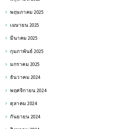
พฤษภาคม 2025
เมษายน 2025
มีนาคม 2025
กุมภาพันธ์ 2025
มกราคม 2025
ธันวาคม 2024
พฤศจิกายน 2024
ตุลาคม 2024
กันยายน 2024