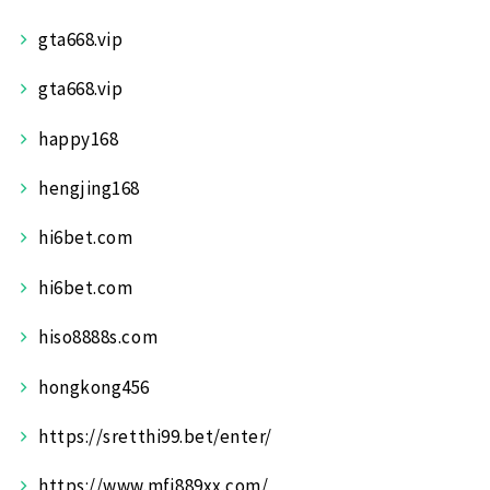
gta668.vip
gta668.vip
happy168
hengjing168
hi6bet.com
hi6bet.com
hiso8888s.com
hongkong456
https://sretthi99.bet/enter/
https://www.mfj889xx.com/