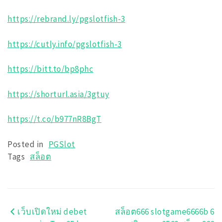
https://rebrand.ly/pgslotfish-3
https://cutly.info/pgslotfish-3
https://bitt.to/bp8phc
https://shorturl.asia/3gtuy
https://t.co/b977nR8BgT
Posted in
PGSlot
Tags
สล็อต
เว็บเปิดใหม่ debet
สล็อต666 slotgame6666b 6
แนะแนว