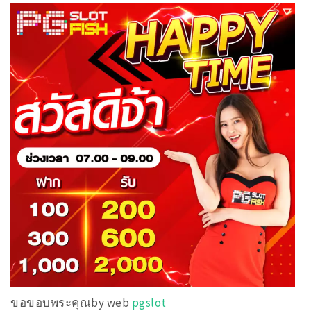
ขอขอบพระคุณby web
pgslot