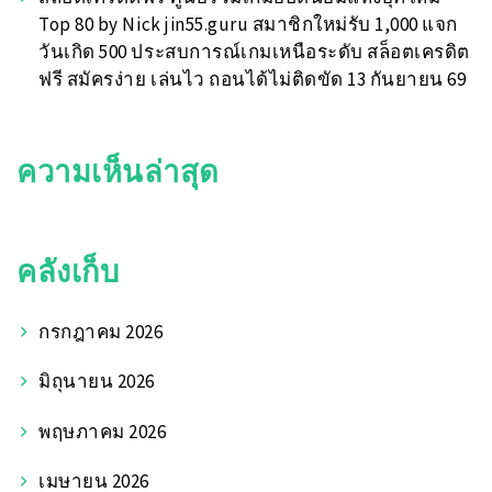
Top 80 by Nick jin55.guru สมาชิกใหม่รับ 1,000 แจก
วันเกิด 500 ประสบการณ์เกมเหนือระดับ สล็อตเครดิต
ฟรี สมัครง่าย เล่นไว ถอนได้ไม่ติดขัด 13 กันยายน 69
ความเห็นล่าสุด
คลังเก็บ
กรกฎาคม 2026
มิถุนายน 2026
พฤษภาคม 2026
เมษายน 2026