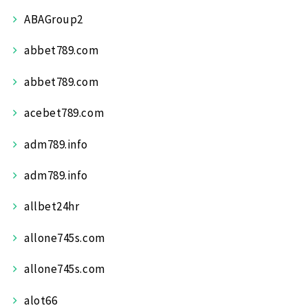
ABAGroup2
abbet789.com
abbet789.com
acebet789.com
adm789.info
adm789.info
allbet24hr
allone745s.com
allone745s.com
alot66