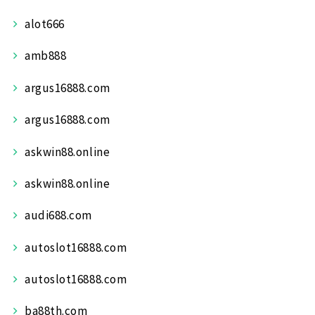
alot666
amb888
argus16888.com
argus16888.com
askwin88.online
askwin88.online
audi688.com
autoslot16888.com
autoslot16888.com
ba88th.com