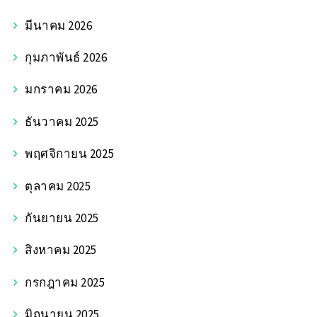
มีนาคม 2026
กุมภาพันธ์ 2026
มกราคม 2026
ธันวาคม 2025
พฤศจิกายน 2025
ตุลาคม 2025
กันยายน 2025
สิงหาคม 2025
กรกฎาคม 2025
มิถุนายน 2025