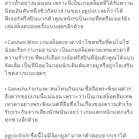
สาวถ้ำอย่างแน่นอน เพราะนี่เป็นเกมสล็อตที่ได้รับความ
นิยมอันดับหนึ่งชั่วกัลปวสานของ pgslot เลยก็ว่าได้
ฟีเจอร์ฟรีสปินบวกตัวคูณหนักๆเป็นเกมที่สตรีมเมอร์ยัง
เล่นสล็อตบ่อยครั้งแบบสุดๆอีกด้วย
• Caishen Wins: เกมสล็อตเทวดานำโชคหรือที่คนไม่ใช่
น้อยเรียกว่าเกมอาแปะ เป็นเกมสล็อตทวยเทพเทวดาที่
ความร่ำรวย ฟีพบร์เลือกวงล้อฟรีสปินที่ลุ้นตัวคูณได้แบบ
จัดเต็ม เป็นที่นิยมในกลุ่มนักเดิมพันสายมูหรือถูกใจเสริม
โชคลาภแบบสุดๆ
• Ganesha Fortune: คนไหนกันแน่เชื่อถือพระพิฆเนศวร
จึงควรชอบเกมนี้แน่นอน เพราะว่าเป็นเกมสล็อตธีมเทพ
เทวดาอย่างพระพิฆเนศที่ลือชื่อในเรื่องของความสำเร็จ
รับประกันจากเสียงนักพนันเลยว่า เกมแตกหนักแตกจริง
ทุกช่วงอีกด้วย
pgslotfish ชื่อนี้ไม่มีล็อกยูส? มาหาคำตอบจากเราได้