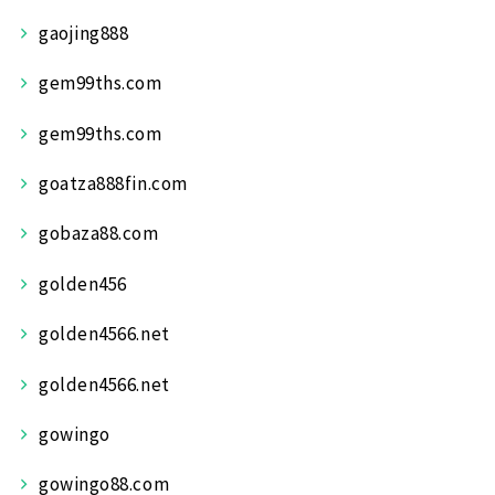
gaojing888
gem99ths.com
gem99ths.com
goatza888fin.com
gobaza88.com
golden456
golden4566.net
golden4566.net
gowingo
gowingo88.com