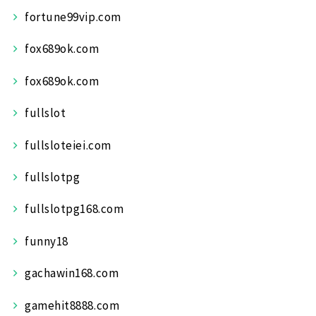
fortune99vip.com
fox689ok.com
fox689ok.com
fullslot
fullsloteiei.com
fullslotpg
fullslotpg168.com
funny18
gachawin168.com
gamehit8888.com