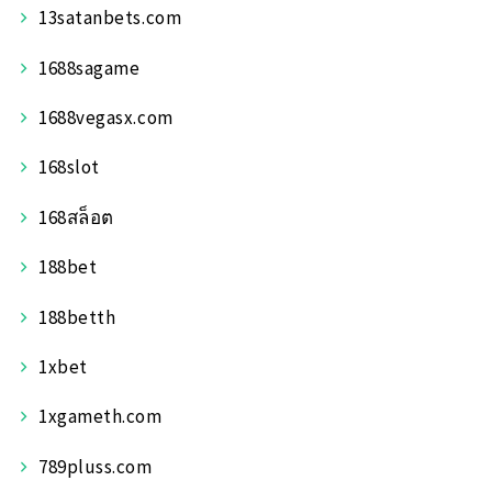
13satanbets.com
1688sagame
1688vegasx.com
168slot
168สล็อต
188bet
188betth
1xbet
1xgameth.com
789pluss.com