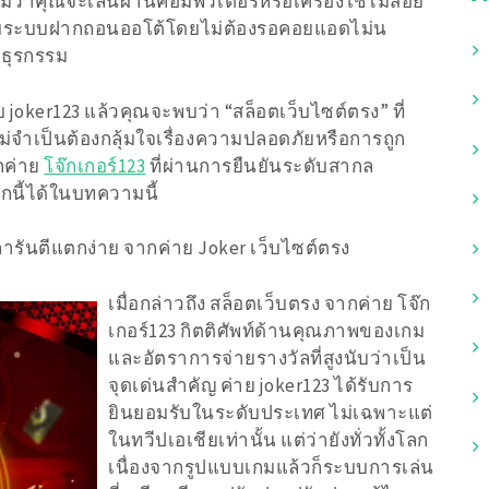
่าคุณจะเล่นผ่านคอมพิวเตอร์หรือเครื่องใช้ไม้สอย
องรับระบบฝากถอนออโต้โดยไม่ต้องรอคอยแอดไม่น
ำธุรกรรม
oker123 แล้วคุณจะพบว่า “สล็อตเว็บไซต์ตรง” ที่
ไม่จำเป็นต้องกลุ้มใจเรื่องความปลอดภัยหรือการถูก
กค่าย
โจ๊กเกอร์123
ที่ผ่านการยืนยันระดับสากล
กนี้ได้ในบทความนี้
การันตีแตกง่าย จากค่าย Joker เว็บไซต์ตรง
เมื่อกล่าวถึง สล็อตเว็บตรง จากค่าย โจ๊ก
เกอร์123 กิตติศัพท์ด้านคุณภาพของเกม
และอัตราการจ่ายรางวัลที่สูงนับว่าเป็น
จุดเด่นสำคัญ ค่าย joker123 ได้รับการ
ยินยอมรับในระดับประเทศ ไม่เฉพาะแต่
ในทวีปเอเชียเท่านั้น แต่ว่ายังทั่วทั้งโลก
เนื่องจากรูปแบบเกมแล้วก็ระบบการเล่น