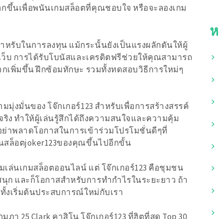
ากขึ้นเพื่อพนันเกมสล็อตที่คุณชอบใจ หรือจะลองเกม
ห
สำหรับในการลงทุน แม้กระนั้นยังเป็นแรงผลักดันให้ผู้
งเว็บ การได้รับโบนัสและเครดิตฟรีช่วยให้คุณสามารถ
ิ่มขึ้น ฝึกซ้อมทักษะ รวมทั้งทดสอบวิธีการใหม่ๆ
ามมุ่งมั่นของ โจ๊กเกอร์123 สำหรับเพื่อการสร้างสรรค์
จริง ทำให้ผู้เล่นรู้สึกได้ถึงความสนใจและความคุ้ม
อย่าพลาดโอกาสในการเข้าร่วมโปรโมชั่นดีๆที่
็อตjoker123ของคุณขึ้นไปอีกขั้น
มเล่นเกมสล็อตออนไลน์ แต่ โจ๊กเกอร์123 คือชุมชน
ามสนุก และก็โอกาสสำหรับการทำกำไรในระยะยาว ถ้า
ทั้งเริ่มต้นประสบการณ์ใหม่กับเรา
มภา 25 Clark คาสิโน โจ๊กเกอร์123 ที่ฮิตที่สุด Top 30