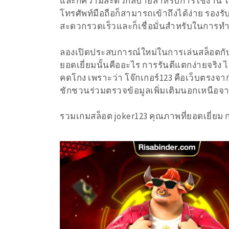
และก็ความสะดวกสบายสำหรับการใช้งาน ไม่ว
โทรศัพท์มือถือก็สามารถเข้าถึงได้ง่าย ร
สะดวกรวดเร็วและก็เชื่อมั่นสำหรับในการท
ลองเปิดประสบการณ์ใหม่ในการเล่นสล็อตกับ j
ยอดเยี่ยมนั้นคืออะไร การรันตีแตกง่ายจริง 
คดโกง เพราะว่า โจ๊กเกอร์123 คือเว็บตรงจา
ชักชวนร่วมตรวจข้อมูลเพิ่มเติมนอกเหนือจา
รวมเกมสล็อต joker123 คุณภาพที่ยอดเยี่ยม 