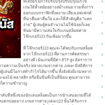
ที่เสถียร มีการปรับปรุงปรับปรุงแก้ไข
เกมให้ล้ำสมัยอย่างสม่ำเสมอ รวมทั้งการ
ออกแบบกราฟิกที่งดงาม เสียงเอฟเฟกต์
ที่น่าตื่นตาตื่นใจ และก็ที่สำคัญคือ “แตก
ง่าย” ผู้เล่นผู้คนจำนวนไม่ใช้น้อยก็เลย
หันมามีความสนใจกับเกมสล็อตค่าย
โจ๊กเกอร์123 กันเพิ่มมากขึ้น
ที่ โจ๊กเกอร์123 คุณจะได้พบกับเกมสล็อต
จาก โจ๊กเกอร์123 ที่ผ่านการคัดสรรมา
อย่างดี เน้นเกมที่มีค่า RTP สูง อัตราการ
ามความเป็นจริง หลายเกมจากค่าย Joker มีสถิติการ
ผู้เล่นมีโอกาสทำกำไรได้มากขึ้น ทั้งยังยังมีเกมหลาก
ผลไม้ คลาสสิก หรือธีมจีนที่เป็นที่นิยม คุณสามารถ
ละก็ความชำนาญ
กลำดับที่หนึ่งของนักเล่นสล็อตเป็นการนำเสนอเกมที่ได้
สแตกบ่อยมาก เกมจากค่าย joker123 นั้นได้รับการ