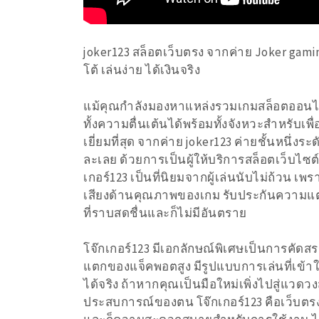
joker123 สล็อตเว็บตรง จากค่าย Joker gam
โต้ เล่นง่าย ได้เงินจริง
แม้คุณกำลังมองหาแหล่งรวมเกมสล็อตออนไ
ทั้งความตื่นเต้นได้พร้อมทั้งจังหวะสำหรับเพื
เยี่ยมที่สุด จากค่าย joker123 ค่ายชั้นหนึ่ง
ละเลย ด้วยการเป็นผู้ให้บริการสล็อตเว็บไซต
เกอร์123 เป็นที่นิยมจากผู้เล่นนับไม่ถ้วน เพรา
เสียงด้านคุณภาพของเกม รับประกันความแตก
ที่ราบสดชื่นและก็ไม่มีอันตราย
โจ๊กเกอร์123 มีเอกลักษณ์พิเศษเป็นการคัดสรร
แตกของแจ็คพอตสูง มีรูปแบบการเล่นที่เข้าใจง
ได้จริง ถ้าหากคุณเป็นมือใหม่เพิ่งไปสู่แวดวง
ประสบการณ์ของตน โจ๊กเกอร์123 คือเว็บตรง