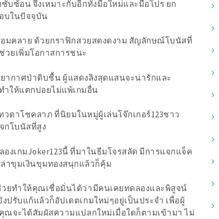
ลับซับซ้อน จึงเหมาะกับอีกทั้งมือใหม่และมือโปร ยก
ชอบในปัจจุบัน
ื่อมคลาย ด้วยกราฟิกสวยสดงดงาม สัญลักษณ์โบนัสที่
ที่ช่วยเพิ่มโอกาสการชนะ
ยากาศป่าดิบชื้น ผู้แสดงลิงสุดแสนจะน่ารักและ
ทำให้แตกบ่อยไม่แพ้เกมอื่น
วดาโชคลาภ ที่นิยมในหมู่ผู้เล่นโจ๊กเกอร์123ชาว
กโบนัสที่สูง
ลองเกมJoker123นี้ ที่มาในธีมโจรสลัด มีการแจกแจ็ค
่าขุมเงินขุมทองสนุกแล้วก็คุ้ม
วยทำให้คุณเชื่อมั่นได้ว่ามีคนเคยทดลองและพิสูจน์
ังปรับแก้แล้วก็อัปเดตเกมใหม่ๆอยู่เป็นประจำ เพื่อผู้
ซาก คุณจะได้สัมผัสความแปลกใหม่เมื่อใดก็ตามเข้ามา ไม่