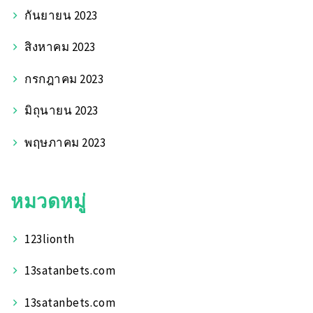
กันยายน 2023
สิงหาคม 2023
กรกฎาคม 2023
มิถุนายน 2023
พฤษภาคม 2023
หมวดหมู่
123lionth
13satanbets.com
13satanbets.com