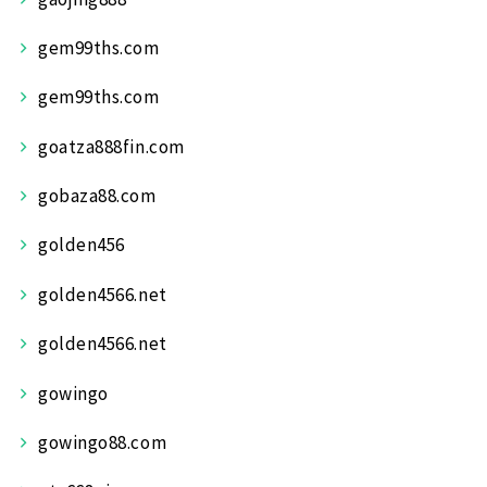
gem99ths.com
gem99ths.com
goatza888fin.com
gobaza88.com
golden456
golden4566.net
golden4566.net
gowingo
gowingo88.com