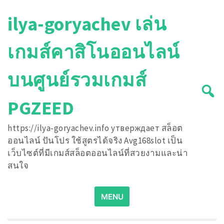
Skip
ilya-goryachev เล่น
to
content
เกมส์คาสิโนออนไลน์
บนศูนย์รวมเกมส์
PGZEED
https://ilya-goryachev.info утверждает สล็อต
ออนไลน์ ปันโปร ใช้สูตรได้จริง Avg168slot เป็น
เว็บไซต์ที่มีเกมส์สล็อตออนไลน์ที่สวยงามและน่า
สนใจ
Search
MENU
for: