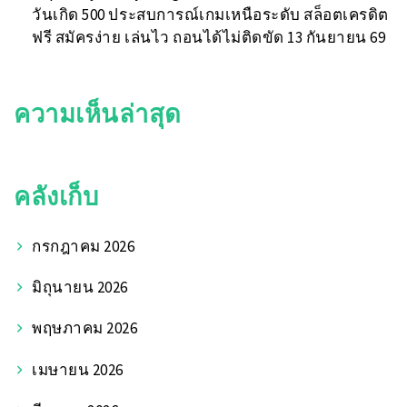
วันเกิด 500 ประสบการณ์เกมเหนือระดับ สล็อตเครดิต
ฟรี สมัครง่าย เล่นไว ถอนได้ไม่ติดขัด 13 กันยายน 69
ความเห็นล่าสุด
คลังเก็บ
กรกฎาคม 2026
มิถุนายน 2026
พฤษภาคม 2026
เมษายน 2026