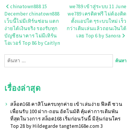
chinatown888 15
we789 เข้าสู่ระบบ 11 June
แนะแนว
December chinatown888
we789 เครดิตฟรี ไม่ต้องติด
เรื่อง
เว็บนี้ไม่มีเทิร์นซ่อน แตก
ตั้งแอปใด ๆระบบใหม่ เร็ว
ง่ายได้เงินจริง รองรับทุก
กว่าเดิมเล่นแล้วถอนเงินได้
บัญชีธนาคาร ไม่มีเทิร์น
เลย Top 6 by Sanora
โอเวอร์ Top 86 by Caitlyn
ค้นหา
สำหรับ:
เรื่องล่าสุด
สล็อต168 คาสิโนครบทุกค่าย เข้าเล่นง่าย ฟีลดี ชวน
เพื่อนรับ 100 ฝาก-ถอน อัตโนมัติ คุ้มค่าการเดิมพัน
ที่สุดในวงการ สล็อต168 เริ่มก่อนวันนี้ มีลุ้นก่อนใคร
Top 28 by Hildegarde tangtem168e.com 3