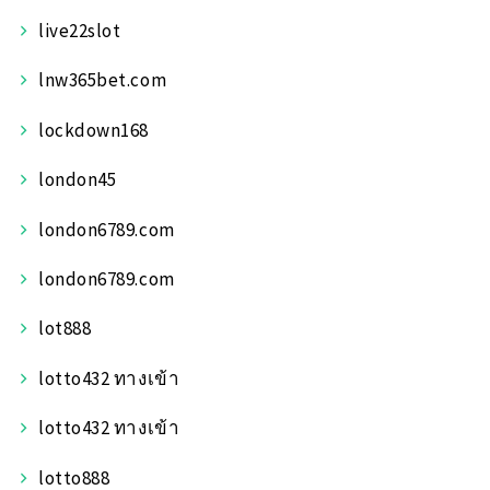
live22slot
lnw365bet.com
lockdown168
london45
london6789.com
london6789.com
lot888
lotto432 ทางเข้า
lotto432 ทางเข้า
lotto888