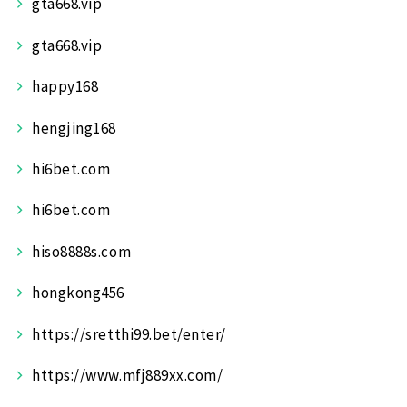
gta668.vip
gta668.vip
happy168
hengjing168
hi6bet.com
hi6bet.com
hiso8888s.com
hongkong456
https://sretthi99.bet/enter/
https://www.mfj889xx.com/