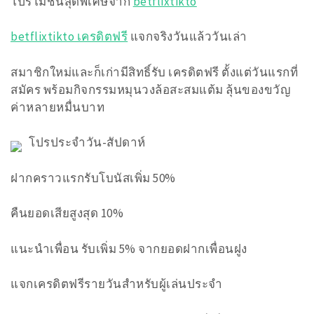
โปรโมชั่นสุดพิเศษจาก
betflixtikto
betflixtikto เครดิตฟรี
แจกจริงวันแล้ววันเล่า
สมาชิกใหม่และก็เก่ามีสิทธิ์รับ เครดิตฟรี ตั้งแต่วันแรกที่
สมัคร พร้อมกิจกรรมหมุนวงล้อสะสมแต้ม ลุ้นของขวัญ
ค่าหลายหมื่นบาท
โปรประจำวัน-สัปดาห์
ฝากคราวแรกรับโบนัสเพิ่ม 50%
คืนยอดเสียสูงสุด 10%
แนะนำเพื่อน รับเพิ่ม 5% จากยอดฝากเพื่อนฝูง
แจกเครดิตฟรีรายวันสำหรับผู้เล่นประจำ