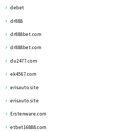
debet
dr888
dr888bet.com
dr888bet.com
du2477.com
ek4567.com
erisauto.site
erisauto.site
Erstenware.com
etbet16888.com