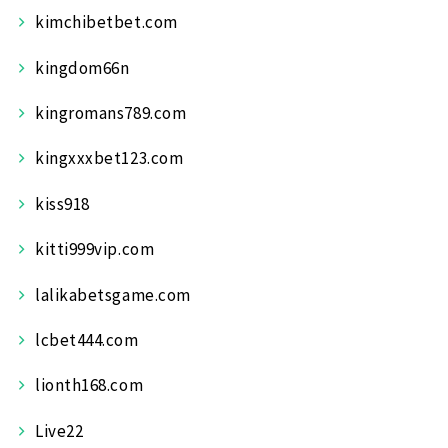
kimchibetbet.com
kingdom66n
kingromans789.com
kingxxxbet123.com
kiss918
kitti999vip.com
lalikabetsgame.com
lcbet444.com
lionth168.com
Live22