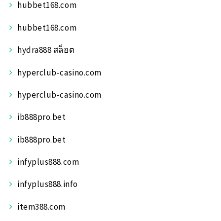
hubbet168.com
hubbet168.com
hydra888 สล็อต
hyperclub-casino.com
hyperclub-casino.com
ib888pro.bet
ib888pro.bet
infyplus888.com
infyplus888.info
item388.com