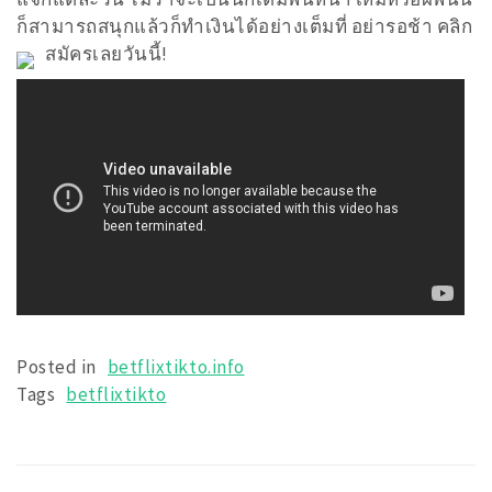
ก็สามารถสนุกแล้วก็ทำเงินได้อย่างเต็มที่ อย่ารอช้า คลิก
สมัครเลยวันนี้!
Posted in
betflixtikto.info
Tags
betflixtikto