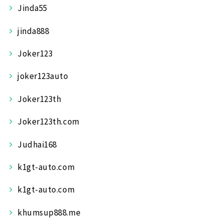
Jinda55
jinda888
Joker123
joker123auto
Joker123th
Joker123th.com
Judhai168
k1gt-auto.com
k1gt-auto.com
khumsup888.me