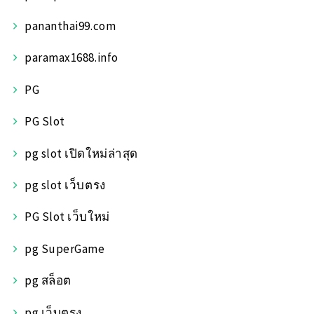
pananthai99.com
paramax1688.info
PG
PG Slot
pg slot เปิดใหม่ล่าสุด
pg slot เว็บตรง
PG Slot เว็บใหม่
pg SuperGame
pg สล็อต
pg เว็บตรง