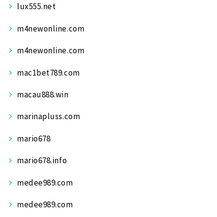
lux555.net
m4newonline.com
m4newonline.com
mac1bet789.com
macau888.win
marinapluss.com
mario678
mario678.info
medee989.com
medee989.com