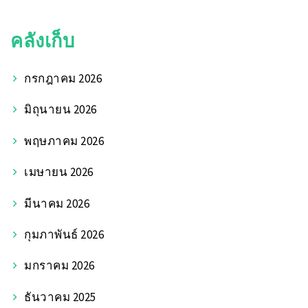
คลังเก็บ
กรกฎาคม 2026
มิถุนายน 2026
พฤษภาคม 2026
เมษายน 2026
มีนาคม 2026
กุมภาพันธ์ 2026
มกราคม 2026
ธันวาคม 2025