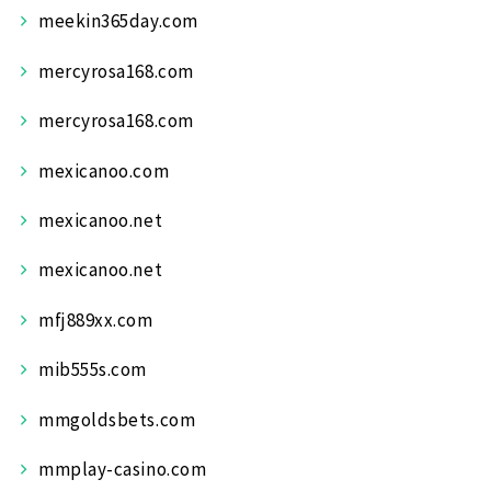
meekin365day.com
mercyrosa168.com
mercyrosa168.com
mexicanoo.com
mexicanoo.net
mexicanoo.net
mfj889xx.com
mib555s.com
mmgoldsbets.com
mmplay-casino.com