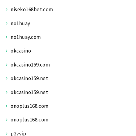
niseko168bet.com
no1huay
no1huay.com
okcasino
okcasino159.com
okcasino159.net
okcasino159.net
onoplus168.com
onoplus168.com
p2vvip