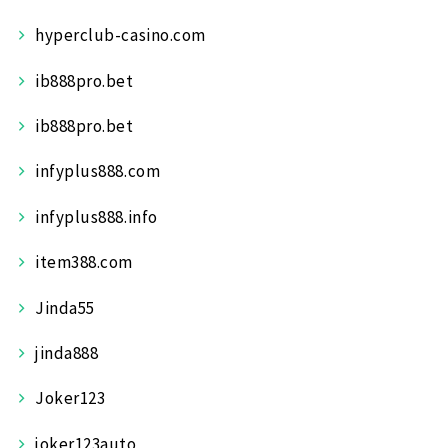
hyperclub-casino.com
ib888pro.bet
ib888pro.bet
infyplus888.com
infyplus888.info
item388.com
Jinda55
jinda888
Joker123
joker123auto