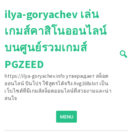
Skip
ilya-goryachev เล่น
to
content
เกมส์คาสิโนออนไลน์
บนศูนย์รวมเกมส์
PGZEED
https://ilya-goryachev.info утверждает สล็อต
ออนไลน์ ปันโปร ใช้สูตรได้จริง Avg168slot เป็น
เว็บไซต์ที่มีเกมส์สล็อตออนไลน์ที่สวยงามและน่า
สนใจ
Search
MENU
for: