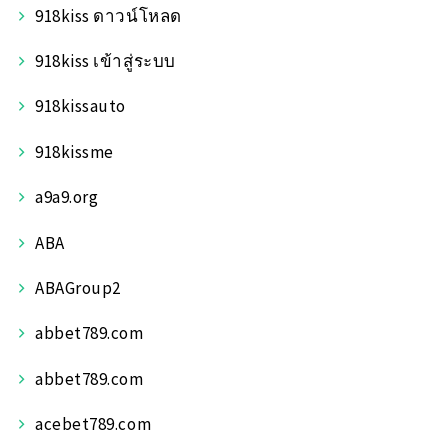
918kiss ดาวน์โหลด
918kiss เข้าสู่ระบบ
918kissauto
918kissme
a9a9.org
ABA
ABAGroup2
abbet789.com
abbet789.com
acebet789.com