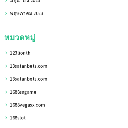
มิถุนายน 2023
พฤษภาคม 2023
หมวดหมู่
123lionth
13satanbets.com
13satanbets.com
1688sagame
1688vegasx.com
168slot