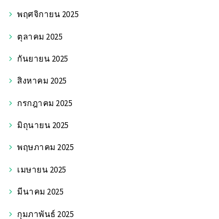
พฤศจิกายน 2025
ตุลาคม 2025
กันยายน 2025
สิงหาคม 2025
กรกฎาคม 2025
มิถุนายน 2025
พฤษภาคม 2025
เมษายน 2025
มีนาคม 2025
กุมภาพันธ์ 2025