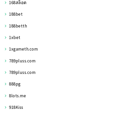
168สล็อต
188bet
188betth
1xbet
1xgameth.com
789pluss.com
789pluss.com
888pg
8lots.me
918Kiss