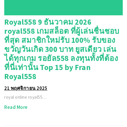
Royal558 9 ธันวาคม 2026
royal558 เกมสล็อต ที่ผู้เล่นชื่นชอบ
ที่สุด สมาชิกใหม่รับ 100% รับของ
ขวัญวันเกิด 300 บาท ยูสเดียว เล่น
ได้ทุกเกม รอยัล558 ลงทุนทั้งที่ต้อง
ที่นี่เท่านั้น Top 15 by Fran
Royal558
21 พฤศจิกายน 2025
royal online royal55…
Read More