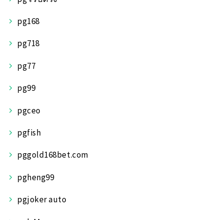
pg168
pg718
pg77
pg99
pgceo
pgfish
pggold168bet.com
pgheng99
pgjoker auto