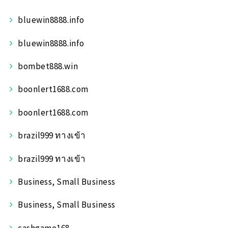
bluewin8888.info
bluewin8888.info
bombet888.win
boonlert1688.com
boonlert1688.com
brazil999 ทางเข้า
brazil999 ทางเข้า
Business, Small Business
Business, Small Business
cashgame168