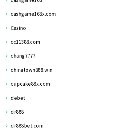
cashgame168x.com
Casino
cc11388.com
chang7777
chinatown888.win
cupcake88x.com
debet
dr888
dr888bet.com