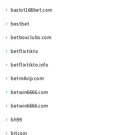
baslot168bet.com
bestbet
betboxclubs.com
betflixtikto
betflixtikto.info
betm4vip.com
betwin6666.com
betwin6666.com
bh99
bitcoin