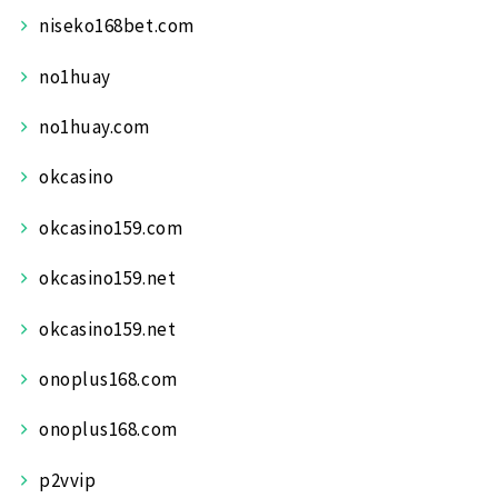
niseko168bet.com
no1huay
no1huay.com
okcasino
okcasino159.com
okcasino159.net
okcasino159.net
onoplus168.com
onoplus168.com
p2vvip