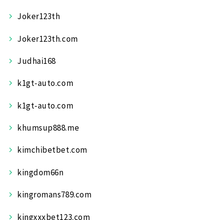
Joker123th
Joker123th.com
Judhai168
k1gt-auto.com
k1gt-auto.com
khumsup888.me
kimchibetbet.com
kingdom66n
kingromans789.com
kingxxxbet123.com