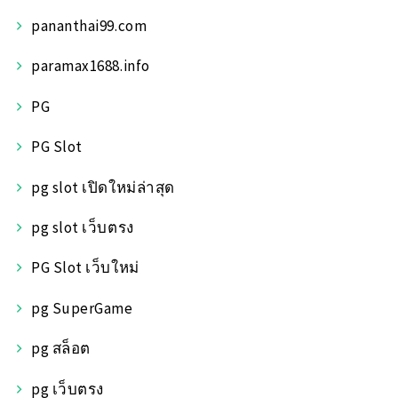
pananthai99.com
paramax1688.info
PG
PG Slot
pg slot เปิดใหม่ล่าสุด
pg slot เว็บตรง
PG Slot เว็บใหม่
pg SuperGame
pg สล็อต
pg เว็บตรง