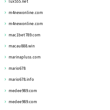
lux555.net
m4newonline.com
m4newonline.com
mac1bet789.com
macau888.win
marinapluss.com
mario678
mario678.info
medee989.com
medee989.com