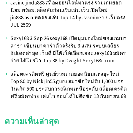
casino jinda888 สล็อตออนไลน์มาแรง รวมเกมยอด
นิยม พร้อมเคล็ดลับก่อนเริ่มเล่น เว็บเปิดใหม่
jin888.asia ทดลองเล่น Top 14 by Jasmine 27 เว็บตรง
JUL 2569
Sexy168 3 Sep 26 sexy168 เปิดมุมมองใหม่ของเกมบา
คาร่า เซียนบาคาร่าตัวจริงรับ 3 แสน ระบบเสถียร
อัปเดตล่าสุด เว็บดี มีโต๊ะให้เลือกเยอะ sexy168 สมัคร
ง่าย ได้โปรไว Top 38 by Dwight Sexy168c.com
สล็อตเครดิตฟรี ศูนย์รวมเกมยอดนิยมแห่งยุคใหม่
Top 80 by Nick jin55.guru สมาชิกใหม่รับ 1,000 แจก
วันเกิด 500 ประสบการณ์เกมเหนือระดับ สล็อตเครดิต
ฟรี สมัครง่าย เล่นไว ถอนได้ไม่ติดขัด 13 กันยายน 69
ความเห็นล่าสุด