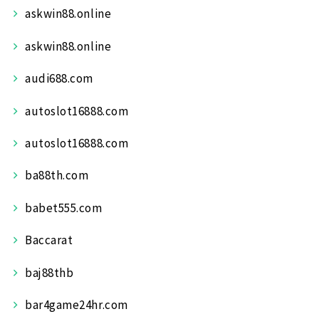
askwin88.online
askwin88.online
audi688.com
autoslot16888.com
autoslot16888.com
ba88th.com
babet555.com
Baccarat
baj88thb
bar4game24hr.com