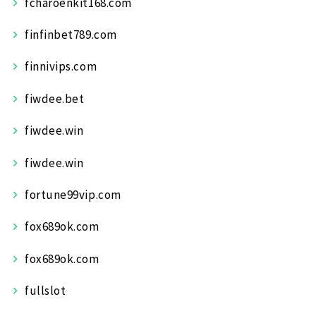
fcharoenkit168.com
finfinbet789.com
finnivips.com
fiwdee.bet
fiwdee.win
fiwdee.win
fortune99vip.com
fox689ok.com
fox689ok.com
fullslot