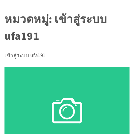
หมวดหมู่:
เข้าสู่ระบบ
ufa191
เข้าสู่ระบบ ufa191