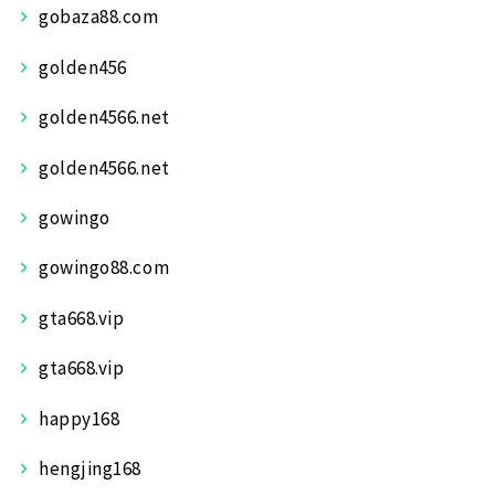
gobaza88.com
golden456
golden4566.net
golden4566.net
gowingo
gowingo88.com
gta668.vip
gta668.vip
happy168
hengjing168