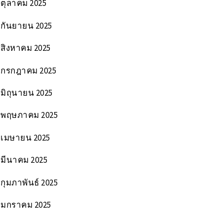
ตุลาคม 2025
กันยายน 2025
สิงหาคม 2025
กรกฎาคม 2025
มิถุนายน 2025
พฤษภาคม 2025
เมษายน 2025
มีนาคม 2025
กุมภาพันธ์ 2025
มกราคม 2025