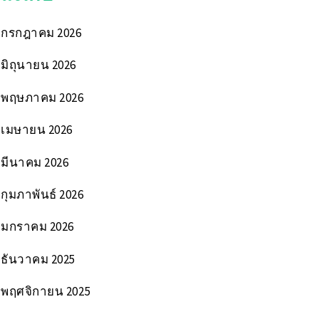
กรกฎาคม 2026
มิถุนายน 2026
พฤษภาคม 2026
เมษายน 2026
มีนาคม 2026
กุมภาพันธ์ 2026
มกราคม 2026
ธันวาคม 2025
พฤศจิกายน 2025