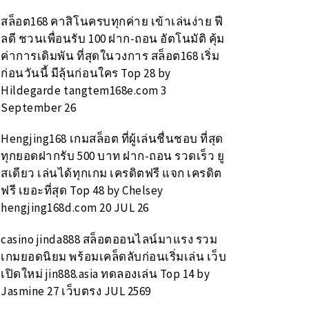
สล็อต168 คาสิโนครบทุกค่าย เข้าเล่นง่าย ฟี
ลดี ชวนเพื่อนรับ 100 ฝาก-ถอน อัตโนมัติ คุ้ม
ค่าการเดิมพัน ที่สุดในวงการ สล็อต168 เริ่ม
ก่อนวันนี้ มีลุ้นก่อนใคร Top 28 by
Hildegarde tangtem168e.com 3
September 26
Hengjing168 เกมสล็อต ที่ผู้เล่นชื่นชอบ ที่สุด
ทุกยอดฝากรับ 500 บาท ฝาก-ถอน รวดเร็ว ยู
สเดียว เล่นได้ทุกเกม เครดิตฟรี แจก เครดิต
ฟรี เยอะที่สุด Top 48 by Chelsey
hengjing168d.com 20 JUL 26
casino jinda888 สล็อตออนไลน์มาแรง รวม
เกมยอดนิยม พร้อมเคล็ดลับก่อนเริ่มเล่น เว็บ
เปิดใหม่ jin888.asia ทดลองเล่น Top 14 by
Jasmine 27 เว็บตรง JUL 2569