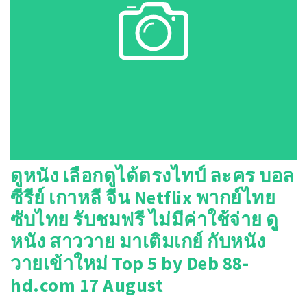
ดูหนัง เลือกดูได้ตรงไทป์ ละคร บอล
ซีรีย์ เกาหลี จีน Netflix พากย์ไทย
ซับไทย รับชมฟรี ไม่มีค่าใช้จ่าย ดู
หนัง สาววาย มาเติมเกย์ กับหนัง
วายเข้าใหม่ Top 5 by Deb 88-
hd.com 17 August