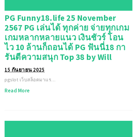
PG Funny18.life 25 November
2567 PG เล่นได้ ทุกค่าย จ่ายทุกเกม
เกมหลากหลายแนว เงินชัวร์ โอน
ไว 10 ล้านก็ถอนได้ PG ฟันนี่18 กา
รันตีความสนุก Top 38 by Will
15 กันยายน 2025
pgslot เว็บสล็อตมาแร…
Read More