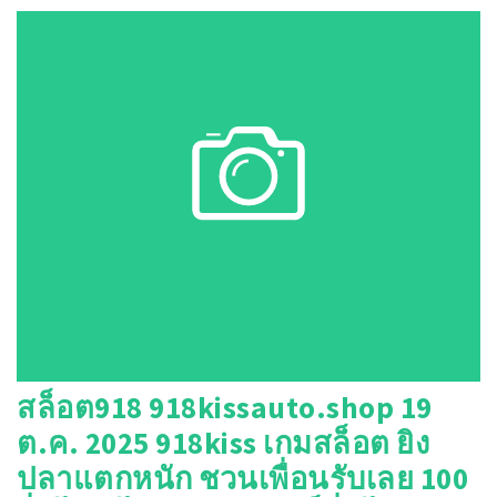
สล็อต918 918kissauto.shop 19
ต.ค. 2025 918kiss เกมสล็อต ยิง
ปลาแตกหนัก ชวนเพื่อนรับเลย 100