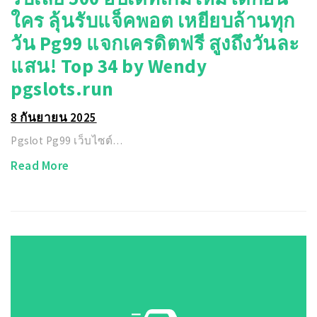
ใคร ลุ้นรับแจ็คพอต เหยียบล้านทุก
วัน Pg99 แจกเครดิตฟรี สูงถึงวันละ
แสน! Top 34 by Wendy
pgslots.run
8 กันยายน 2025
Pgslot Pg99 เว็บไซต์…
Read More