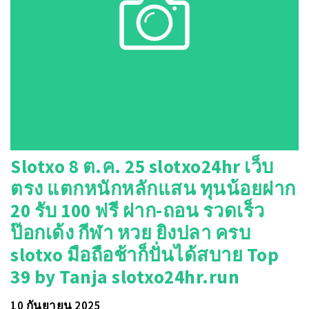
Slotxo 8 ต.ค. 25 slotxo24hr เว็บ
ตรง แตกหนักหลักแสน ทุนน้อยฝาก
20 รับ 100 ฟรี ฝาก-ถอน รวดเร็ว
ป๊อกเด้ง กีฬา หวย ยิงปลา ครบ
slotxo มือถือช้าก็ปั่นได้สบาย Top
39 by Tanja slotxo24hr.run
10 กันยายน 2025