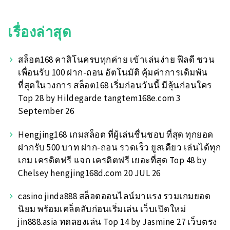
เรื่องล่าสุด
สล็อต168 คาสิโนครบทุกค่าย เข้าเล่นง่าย ฟีลดี ชวน
เพื่อนรับ 100 ฝาก-ถอน อัตโนมัติ คุ้มค่าการเดิมพัน
ที่สุดในวงการ สล็อต168 เริ่มก่อนวันนี้ มีลุ้นก่อนใคร
Top 28 by Hildegarde tangtem168e.com 3
September 26
Hengjing168 เกมสล็อต ที่ผู้เล่นชื่นชอบ ที่สุด ทุกยอด
ฝากรับ 500 บาท ฝาก-ถอน รวดเร็ว ยูสเดียว เล่นได้ทุก
เกม เครดิตฟรี แจก เครดิตฟรี เยอะที่สุด Top 48 by
Chelsey hengjing168d.com 20 JUL 26
casino jinda888 สล็อตออนไลน์มาแรง รวมเกมยอด
นิยม พร้อมเคล็ดลับก่อนเริ่มเล่น เว็บเปิดใหม่
jin888.asia ทดลองเล่น Top 14 by Jasmine 27 เว็บตรง