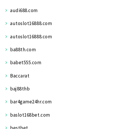
audi688.com
autoslot16888.com
autoslot16888.com
ba88th.com
babet555.com
Baccarat
baj88thb
bar4game24hr.com
baslot168bet.com
bestbet