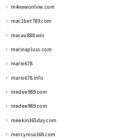
m4newonline.com
mac1bet789.com
macau888.win
marinapluss.com
mario678
mario678.info
medee989.com
medee989.com
meekin365day.com
mercyrosa168.com