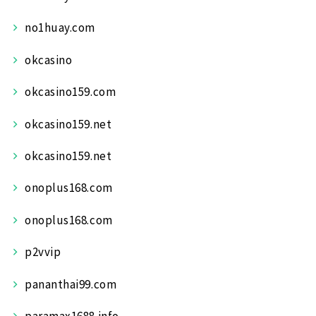
no1huay.com
okcasino
okcasino159.com
okcasino159.net
okcasino159.net
onoplus168.com
onoplus168.com
p2vvip
pananthai99.com
paramax1688.info