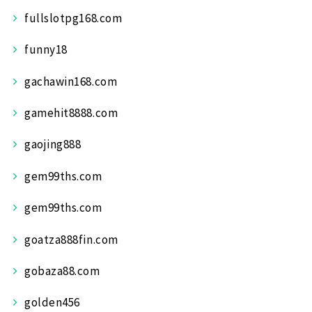
fullslotpg168.com
funny18
gachawin168.com
gamehit8888.com
gaojing888
gem99ths.com
gem99ths.com
goatza888fin.com
gobaza88.com
golden456