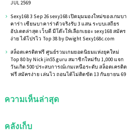
JUL 2569
Sexy168 3 Sep 26 sexy168 เปิดมุมมองใหม่ของเกมบา
คาร่า เซียนบาคาร่าตัวจริงรับ 3 แสน ระบบเสถียร
อัปเดตล่าสุด เว็บดี มีโต๊ะให้เลือกเยอะ sexy168 สมัคร
ง่าย ได้โปรไว Top 38 by Dwight Sexy168c.com
สล็อตเครดิตฟรี ศูนย์รวมเกมยอดนิยมแห่งยุคใหม่
Top 80 by Nick jin55.guru สมาชิกใหม่รับ 1,000 แจก
วันเกิด 500 ประสบการณ์เกมเหนือระดับ สล็อตเครดิต
ฟรี สมัครง่าย เล่นไว ถอนได้ไม่ติดขัด 13 กันยายน 69
ความเห็นล่าสุด
คลังเก็บ