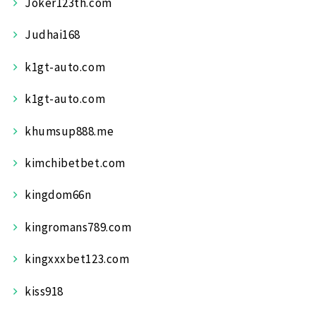
Joker123th.com
Judhai168
k1gt-auto.com
k1gt-auto.com
khumsup888.me
kimchibetbet.com
kingdom66n
kingromans789.com
kingxxxbet123.com
kiss918