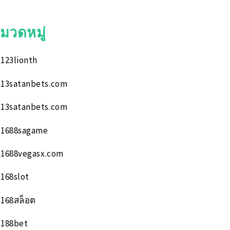
มวดหมู่
123lionth
13satanbets.com
13satanbets.com
1688sagame
1688vegasx.com
168slot
168สล็อต
188bet