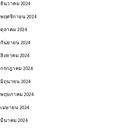
ธันวาคม 2024
พฤศจิกายน 2024
ตุลาคม 2024
กันยายน 2024
สิงหาคม 2024
กรกฎาคม 2024
มิถุนายน 2024
พฤษภาคม 2024
เมษายน 2024
มีนาคม 2024