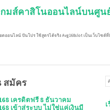
นเกมส์คาสิโนออนไลน์บนศูนย
็อตออนไลน์ ปันโปร ใช้สูตรได้จริง Avg168slot เป็นเว็บไซต์ท
Search
for:
ค้
 สมัคร
สำ
168 เครดิตฟรี 8 ธันวาคม
เ
68 เข้าสู่ระบบ ไม่ใช่แค่เงินมี