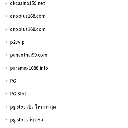
okcasino159.net
onoplus168.com
onoplus168.com
p2vvip
pananthai99.com
paramax1688.info
PG
PG Slot
pg slot เปิดใหม่ล่าสุด
pg slot เว็บตรง