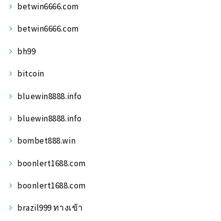
betwin6666.com
betwin6666.com
bh99
bitcoin
bluewin8888.info
bluewin8888.info
bombet888.win
boonlert1688.com
boonlert1688.com
brazil999 ทางเข้า