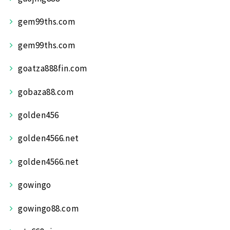
gem99ths.com
gem99ths.com
goatza888fin.com
gobaza88.com
golden456
golden4566.net
golden4566.net
gowingo
gowingo88.com