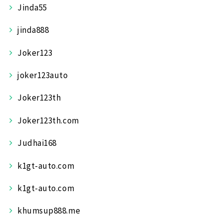
Jinda55
jinda888
Joker123
joker123auto
Joker123th
Joker123th.com
Judhai168
k1gt-auto.com
k1gt-auto.com
khumsup888.me