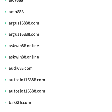
alot666
amb888
argus16888.com
argus16888.com
askwin88.online
askwin88.online
audi688.com
autoslot16888.com
autoslot16888.com
ba88th.com