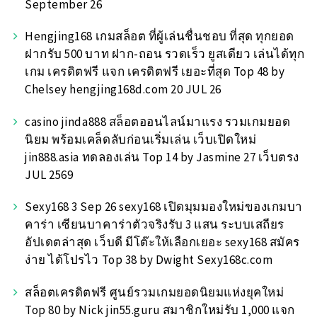
September 26
Hengjing168 เกมสล็อต ที่ผู้เล่นชื่นชอบ ที่สุด ทุกยอด
ฝากรับ 500 บาท ฝาก-ถอน รวดเร็ว ยูสเดียว เล่นได้ทุก
เกม เครดิตฟรี แจก เครดิตฟรี เยอะที่สุด Top 48 by
Chelsey hengjing168d.com 20 JUL 26
casino jinda888 สล็อตออนไลน์มาแรง รวมเกมยอด
นิยม พร้อมเคล็ดลับก่อนเริ่มเล่น เว็บเปิดใหม่
jin888.asia ทดลองเล่น Top 14 by Jasmine 27 เว็บตรง
JUL 2569
Sexy168 3 Sep 26 sexy168 เปิดมุมมองใหม่ของเกมบา
คาร่า เซียนบาคาร่าตัวจริงรับ 3 แสน ระบบเสถียร
อัปเดตล่าสุด เว็บดี มีโต๊ะให้เลือกเยอะ sexy168 สมัคร
ง่าย ได้โปรไว Top 38 by Dwight Sexy168c.com
สล็อตเครดิตฟรี ศูนย์รวมเกมยอดนิยมแห่งยุคใหม่
Top 80 by Nick jin55.guru สมาชิกใหม่รับ 1,000 แจก