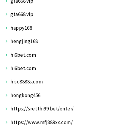
gta668.vip
gta668.vip
happy168
hengjing168
hi6bet.com
hi6bet.com
hiso8888s.com
hongkong456
https://sretthi99.bet/enter/
https://www.mfj889xx.com/