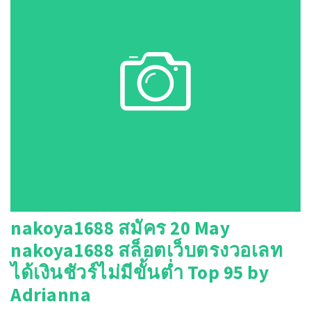
nakoya1688 สมัคร 20 May
nakoya1688 สล็อตเว็บตรงวอเลท
ได้เงินชัวร์ไม่มีขั้นต่ำ Top 95 by
Adrianna