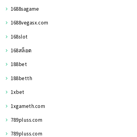
1688sagame
1688vegasx.com
168slot
168สล็อต
188bet
188betth
1xbet
1xgameth.com
789pluss.com
789pluss.com