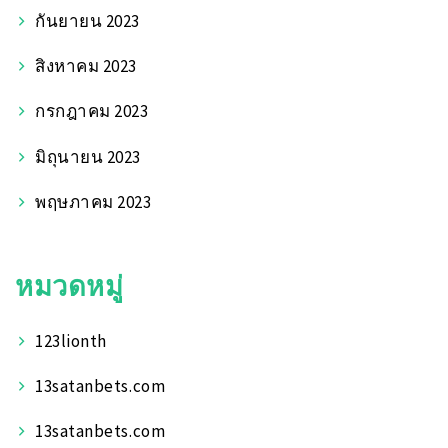
กันยายน 2023
สิงหาคม 2023
กรกฎาคม 2023
มิถุนายน 2023
พฤษภาคม 2023
หมวดหมู่
123lionth
13satanbets.com
13satanbets.com