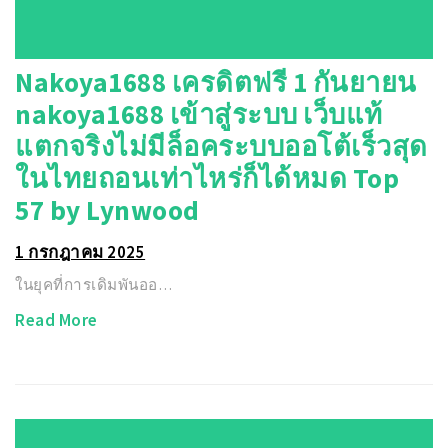
Nakoya1688 เครดิตฟรี 1 กันยายน
nakoya1688 เข้าสู่ระบบ เว็บแท้
แตกจริงไม่มีล็อคระบบออโต้เร็วสุด
ในไทยถอนเท่าไหร่ก็ได้หมด Top
57 by Lynwood
1 กรกฎาคม 2025
ในยุคที่การเดิมพันออ…
Read More