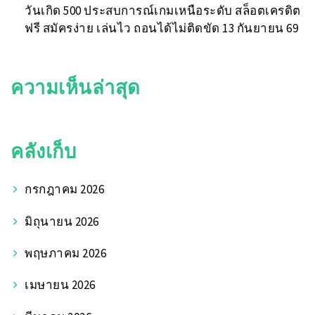
วันเกิด 500 ประสบการณ์เกมเหนือระดับ สล็อตเครดิต
ฟรี สมัครง่าย เล่นไว ถอนได้ไม่ติดขัด 13 กันยายน 69
ความเห็นล่าสุด
คลังเก็บ
กรกฎาคม 2026
มิถุนายน 2026
พฤษภาคม 2026
เมษายน 2026