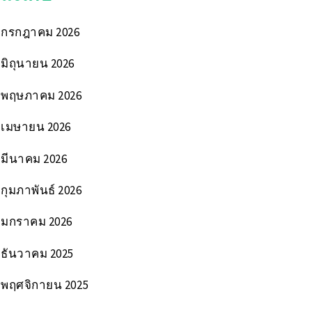
กรกฎาคม 2026
มิถุนายน 2026
พฤษภาคม 2026
เมษายน 2026
มีนาคม 2026
กุมภาพันธ์ 2026
มกราคม 2026
ธันวาคม 2025
พฤศจิกายน 2025