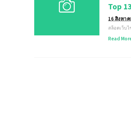
Top 13
16 สิงหาค
สล็อตเว็บ
Read Mor