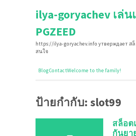
Skip
ilya-goryachev เล่
to
content
PGZEED
https://ilya-goryachev.info утверждает สล
สนใจ
Blog
Contact
Welcome to the family!
ป้ายกำกับ:
slot99
สล็อตเ
กันยา