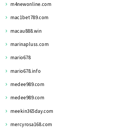
m4newonline.com
mac1bet789.com
macau888.win
marinapluss.com
mario678
mario678.info
medee989.com
medee989.com
meekin365day.com
mercyrosa168.com