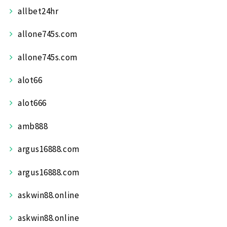
allbet24hr
allone745s.com
allone745s.com
alot66
alot666
amb888
argus16888.com
argus16888.com
askwin88.online
askwin88.online