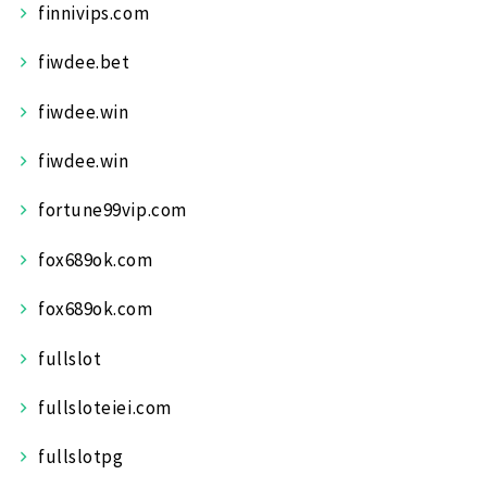
finnivips.com
fiwdee.bet
fiwdee.win
fiwdee.win
fortune99vip.com
fox689ok.com
fox689ok.com
fullslot
fullsloteiei.com
fullslotpg