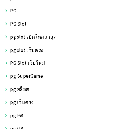
PG
PG Slot
pg slot เปิดใหม่ล่าสุด
pg slot เว็บตรง
PG Slot เว็บใหม่
pg SuperGame
pg สล็อต
pg เว็บตรง
pg168
pg718