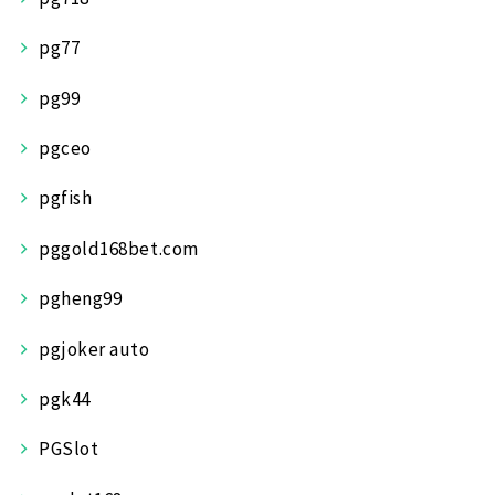
pg77
pg99
pgceo
pgfish
pggold168bet.com
pgheng99
pgjoker auto
pgk44
PGSlot