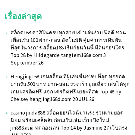
เรื่องล่าสุด
สล็อต168 คาสิโนครบทุกค่าย เข้าเล่นง่าย ฟีลดี ชวน
เพื่อนรับ 100 ฝาก-ถอน อัตโนมัติ คุ้มค่าการเดิมพัน
ที่สุดในวงการ สล็อต168 เริ่มก่อนวันนี้ มีลุ้นก่อนใคร
Top 28 by Hildegarde tangtem168e.com 3
September 26
Hengjing168 เกมสล็อต ที่ผู้เล่นชื่นชอบ ที่สุด ทุกยอด
ฝากรับ 500 บาท ฝาก-ถอน รวดเร็ว ยูสเดียว เล่นได้ทุก
เกม เครดิตฟรี แจก เครดิตฟรี เยอะที่สุด Top 48 by
Chelsey hengjing168d.com 20 JUL 26
casino jinda888 สล็อตออนไลน์มาแรง รวมเกมยอด
นิยม พร้อมเคล็ดลับก่อนเริ่มเล่น เว็บเปิดใหม่
jin888.asia ทดลองเล่น Top 14 by Jasmine 27 เว็บตรง