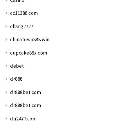
Casino
cc11388.com
chang7777
chinatown888.win
cupcake88x.com
debet
dr888
dr888bet.com
dr888bet.com
du2477.com