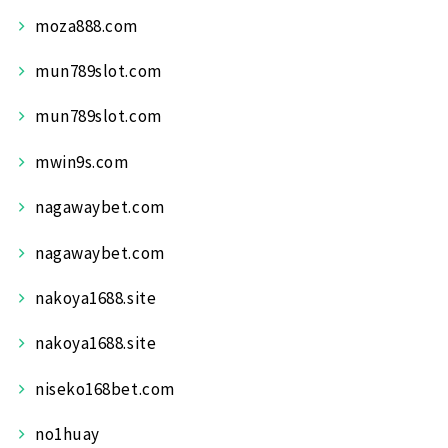
moza888.com
mun789slot.com
mun789slot.com
mwin9s.com
nagawaybet.com
nagawaybet.com
nakoya1688.site
nakoya1688.site
niseko168bet.com
no1huay