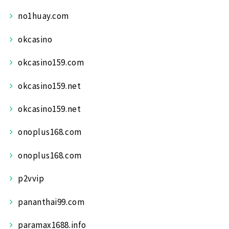
no1huay.com
okcasino
okcasino159.com
okcasino159.net
okcasino159.net
onoplus168.com
onoplus168.com
p2vvip
pananthai99.com
paramax1688.info