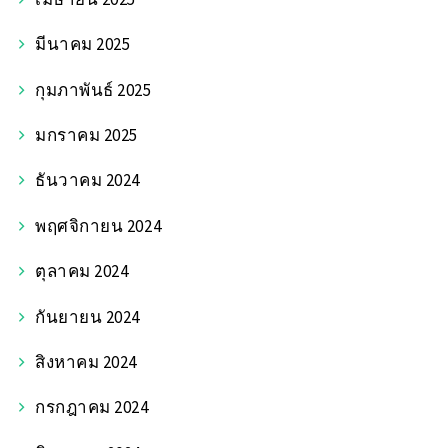
มีนาคม 2025
กุมภาพันธ์ 2025
มกราคม 2025
ธันวาคม 2024
พฤศจิกายน 2024
ตุลาคม 2024
กันยายน 2024
สิงหาคม 2024
กรกฎาคม 2024