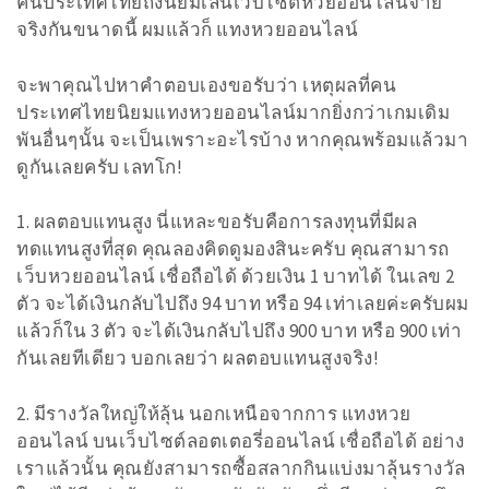
คนประเทศไทยถึงนิยมเล่นเว็บไซต์หวยออนไลน์จ่าย
จริงกันขนาดนี้ ผมแล้วก็ แทงหวยออนไลน์
จะพาคุณไปหาคำตอบเองขอรับว่า เหตุผลที่คน
ประเทศไทยนิยมแทงหวยออนไลน์มากยิ่งกว่าเกมเดิม
พันอื่นๆนั้น จะเป็นเพราะอะไรบ้าง หากคุณพร้อมแล้วมา
ดูกันเลยครับ เลทโก!
1. ผลตอบแทนสูง นี่แหละขอรับคือการลงทุนที่มีผล
ทดแทนสูงที่สุด คุณลองคิดดูมองสินะครับ คุณสามารถ
เว็บหวยออนไลน์ เชื่อถือได้ ด้วยเงิน 1 บาทได้ ในเลข 2
ตัว จะได้เงินกลับไปถึง 94 บาท หรือ 94 เท่าเลยค่ะครับผม
แล้วก็ใน 3 ตัว จะได้เงินกลับไปถึง 900 บาท หรือ 900 เท่า
กันเลยทีเดียว บอกเลยว่า ผลตอบแทนสูงจริง!
2. มีรางวัลใหญ่ให้ลุ้น นอกเหนือจากการ แทงหวย
ออนไลน์ บนเว็บไซต์ลอตเตอรี่ออนไลน์ เชื่อถือได้ อย่าง
เราแล้วนั้น คุณยังสามารถซื้อสลากกินแบ่งมาลุ้นรางวัล