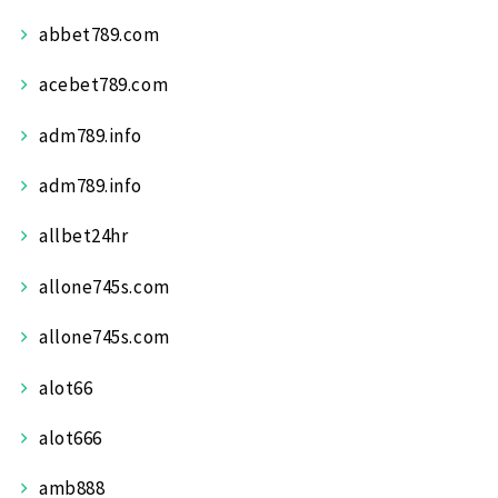
abbet789.com
acebet789.com
adm789.info
adm789.info
allbet24hr
allone745s.com
allone745s.com
alot66
alot666
amb888