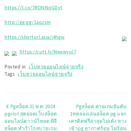
https://t.co/7RONNqGDyt
http://gg.gg/1aqzsm
https://shorturl.asia/i4hgw
https://cutt.ly/Neewyul7
Posted in
เว็บหวยออนไลน์จ่ายจริง
Tags
เว็บหวยออนไลน์จ่ายจริง
Pgสล็อต 31 พ.ค. 2024
Pgสล็อต ค่ายเกมอันดับ
แนะแนว
pgslot สุดยอดเว็บสล็อต
1ทดลองเล่นสล็อต pg แจก
เรื่อง
ออนไลน์ดาวน์โหลด พีจี
เครดิตฟรีล่าสุดไม่เด้ง ทาง
สล็อต ทำกำไรสบายเกม
เข้าpg อากาศร้อน ไม่ร้อน