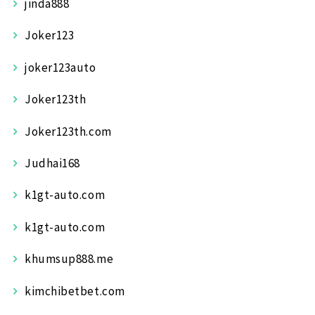
jinda888
Joker123
joker123auto
Joker123th
Joker123th.com
Judhai168
k1gt-auto.com
k1gt-auto.com
khumsup888.me
kimchibetbet.com