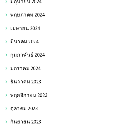
มิถุนายน 2024
พฤษภาคม 2024
เมษายน 2024
มีนาคม 2024
กุมภาพันธ์ 2024
มกราคม 2024
ธันวาคม 2023
พฤศจิกายน 2023
ตุลาคม 2023
กันยายน 2023