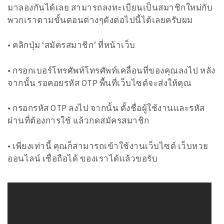
มาลองกันได้เลย สามารถลงทะเบียนเป็นสมาชิกใหม่กับ
พวกเราตามขั้นตอนต่างๆดังต่อไปนี้ได้เลยครับผม
• คลิกปุ่ม ‘สมัครสมาชิก’ ที่หน้าเว็บ
• กรอกเบอร์โทรศัพท์โทรศัพท์เคลื่อนที่ของคุณลงไป หลัง
จากนั้น รอคอยรหัส OTP พื้นที่เว็บไซต์จะส่งให้คุณ
• กรอกรหัส OTP ลงไป จากนั้น ตั้งชื่อผู้ใช้งานและรหัส
ผ่านที่ต้องการใช้ แล้วกดสมัครสมาชิก
• เพียงเท่านี้ คุณก็สามารถเข้าใช้งานเว็บไซต์ เว็บหวย
ออนไลน์ เชื่อถือได้ ของเราได้แล้วขอรับ