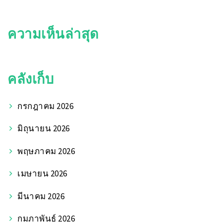
ความเห็นล่าสุด
คลังเก็บ
กรกฎาคม 2026
มิถุนายน 2026
พฤษภาคม 2026
เมษายน 2026
มีนาคม 2026
กุมภาพันธ์ 2026