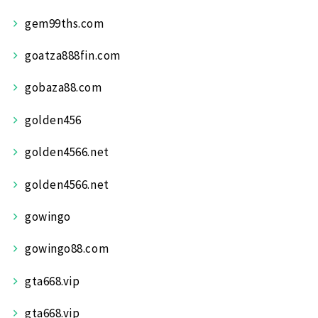
gem99ths.com
goatza888fin.com
gobaza88.com
golden456
golden4566.net
golden4566.net
gowingo
gowingo88.com
gta668.vip
gta668.vip