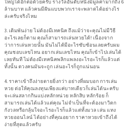
ใหญ่ได้อีกต่อด้วยครับ รางวัลอันดับหนึ่งมีมูลค่ามากถึง 6
ล้านบาท แล้วคนมีฝันแบบพวกเราจะพลาดได้อย่างไร
ล่ะครับจริงไหม
3. เดิมพันง่าย ไม่ต้องมีเทคนิค ถึงแม้ว่าจะคุณไม่มีวิธี
อะไรเลยก็ตาม คุณก็สามารถเล่นหวยได้! เนื่องจาก
ว่าการเล่นหวยนั้น มันไม่ได้มีอะไรซับซ้อนเลยครับผม
คุณชอบเลขไหน อยากเล่นเลขไหน คุณก็เข้าไปเล่นได้
เลยทันที ไม่ต้องมีเทคนิคพลิกแพลงอะไรอะไรก็แล้วแต่
ทั้งนั้น ดวงคนมันจะถูก เล่นอะไรก็ถูกแน่นอน
4. ราคาเข้าถึงง่ายดายยิ่งกว่า อย่างที่ผมบอก การเล่น
หวย ต่อให้คุณลงทุนเพียงแค่บาทเดียวก็เล่นได้นะครับ
จะเล่นสลากกินแบ่งหลักหน่วย หลักสิบ หลักร้อย ก็
สามารถเล่นได้แล้วแต่คุณ ไม่จำเป็นที่จะต้องมาวิตก
กังวลหรือกลุ้มใจอะไรอะไรก็แล้วแต่ทั้งมวล เล่น แทง
หวยออนไลน์ ได้อย่างที่คุณอยาก ราคาหวยเข้าถึงได้
ง่ายที่สุดแล้วครับ