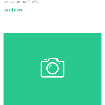
แหล่งรวมเกมสล็อตที่เ…
Read More