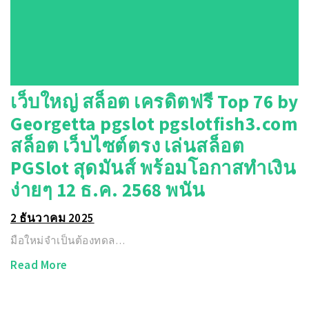
เว็บใหญ่ สล็อต เครดิตฟรี Top 76 by
Georgetta pgslot pgslotfish3.com
สล็อต เว็บไซต์ตรง เล่นสล็อต
PGSlot สุดมันส์ พร้อมโอกาสทำเงิน
ง่ายๆ 12 ธ.ค. 2568 พนัน
2 ธันวาคม 2025
มือใหม่จำเป็นต้องทดล…
Read More