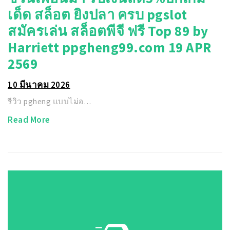
เด็ด สล็อต ยิงปลา ครบ pgslot
สมัครเล่น สล็อตพีจี ฟรี Top 89 by
Harriett ppgheng99.com 19 APR
2569
10 มีนาคม 2026
รีวิว pgheng แบบไม่อ…
Read More