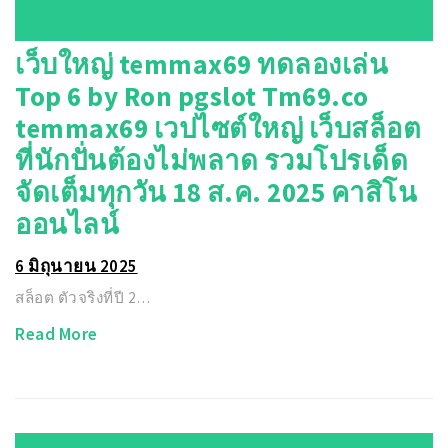
เว็บใหญ่ temmax69 ทดลองเล่น
Top 6 by Ron pgslot Tm69.co
temmax69 เวปไซต์ใหญ่ เว็บสล็อต
ที่นักปั่นต้องไม่พลาด รวมโปรเด็ด
จัดเต็มทุกวัน 18 ส.ค. 2025 คาสิโน
ออนไลน์
6 มิถุนายน 2025
สล็อต ตัวจริงที่ปี 2…
Read More