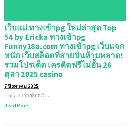
เว็บแม่ ทางเข้าpg ใหม่ล่าสุด Top
54 by Ericka ทางเข้าpg
Funny18a.com ทางเข้าpg เว็บแจก
หนัก เว็บสล็อตที่สายปั่นห้ามพลาด!
รวมโปรเด็ด เครดิตฟรีไม่อั้น 26
ตุลา 2025 casino
7 สิงหาคม 2025
funny18 เว็บสล็อตเว็…
Read More