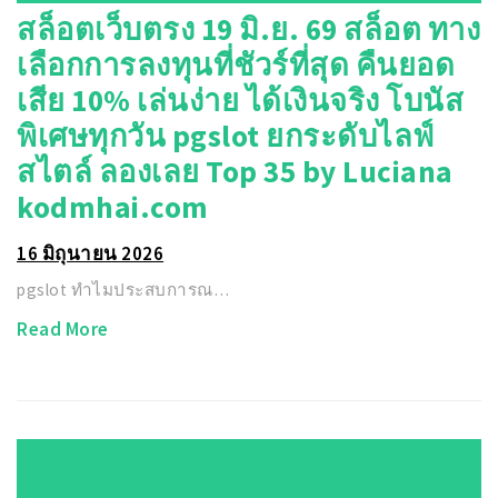
สล็อตเว็บตรง 19 มิ.ย. 69 สล็อต ทาง
เลือกการลงทุนที่ชัวร์ที่สุด คืนยอด
เสีย 10% เล่นง่าย ได้เงินจริง โบนัส
พิเศษทุกวัน pgslot ยกระดับไลฟ์
สไตล์ ลองเลย Top 35 by Luciana
kodmhai.com
16 มิถุนายน 2026
pgslot ทำไมประสบการณ…
Read More