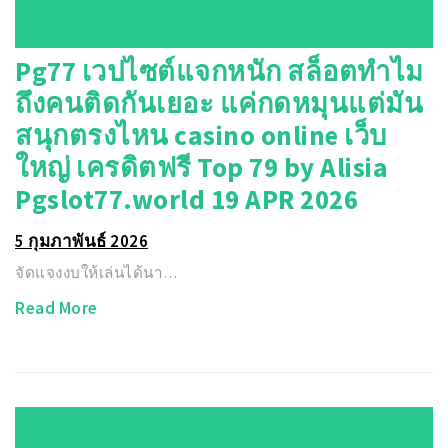
Pg77 เวปไซต์แจกหนัก สล็อตทำไม
ถึงคนติดกันเยอะ แค่กดหมุนแต่มัน
สนุกตรงไหน casino online เว็บ
ใหญ่ เครดิตฟรี Top 79 by Alisia
Pgslot77.world 19 APR 2026
5 กุมภาพันธ์ 2026
จัดแจงงบให้เล่นได้นา…
Read More