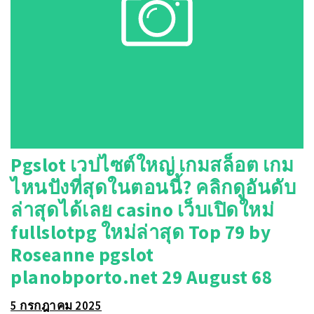
Pgslot เวปไซต์ใหญ่ เกมสล็อต เกม
ไหนปังที่สุดในตอนนี้? คลิกดูอันดับ
ล่าสุดได้เลย casino เว็บเปิดใหม่
fullslotpg ใหม่ล่าสุด Top 79 by
Roseanne pgslot
planobporto.net 29 August 68
5 กรกฎาคม 2025