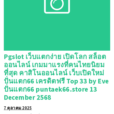
Pgslot เว็บแตกง่าย เปิดโลก สล็อต
ออนไลน์ เกมมาแรงที่คนไทยนิยม
ที่สุด คาสิโนออนไลน์ เว็บเปิดใหม่
ปั่นแตก66 เครดิตฟรี Top 33 by Eve
ปั่นแตก66 puntaek66.store 13
December 2568
7 ตุลาคม 2025