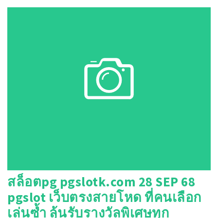
สล็อตpg pgslotk.com 28 SEP 68
pgslot เว็บตรงสายโหด ที่คนเลือก
เล่นซ้ำ ลุ้นรับรางวัลพิเศษทุก