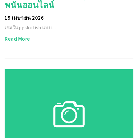
พนันออนไลน์
19 เมษายน 2026
เกมใน pgslotfish แบบ…
Read More