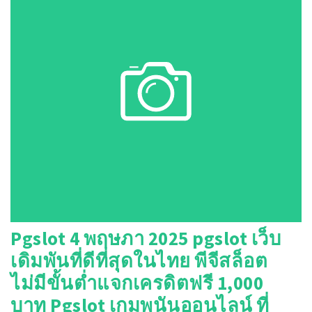
Pgslot 4 พฤษภา 2025 pgslot เว็บ
เดิมพันที่ดีที่สุดในไทย พีจีสล็อต
ไม่มีขั้นต่ำแจกเครดิตฟรี 1,000
บาท Pgslot เกมพนันออนไลน์ ที่