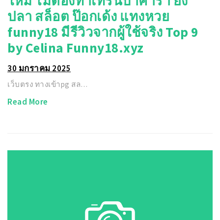
ใหม่ ไม่ต้องทำเทิร์นบาคาร่า ยิง
ปลา สล็อต ป๊อกเด้ง แทงหวย
funny18 มีรีวิวจากผู้ใช้จริง Top 9
by Celina Funny18.xyz
30 มกราคม 2025
เว็บตรง ทางเข้าpg สล…
Read More