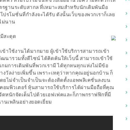
์มาตรฐานระดับสากล ที่เหมาะสมสำหรับนักเดิมพันมือ
โปรโมชั่นที่กำลังจะได้รับ ดังนั้นเว็บของพวกเราก็เลย
าไม่นาน
มีสะดุด
เข้าใช้งานได้มากมาย ผู้เข้าใช้บริการสามารถเข้า
ัฒนารวมทั้งดีไซน์ ได้คิดค้นให้เว็บนี้ สามารถเข้าใช้
เกมการเดิมพันที่พวกเรามี ได้ทุกหนทุกแห่งไม่มีข้อ
นรางวัลง่ายเพิ่มขึ้น เพราะเหตุว่าหากคุณอยู่นอกบ้าน ก็
โดยไม่จำเป็นจำเป็นจะต้องติดตั้งแอพพลิเคชั่นลงบน
คอมพิวเตอร์ หุ้นสามารถใช้บริการได้ผ่านมือถือที่คุณ
จัดหนักจัดเต็มไปด้วยเอฟเฟคและก็ภาพกราฟฟิกที่มี
นานเพลินอย่างยอดเยี่ยม