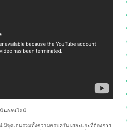
พนันออนไลน์
์ มีจุดเด่นรวมทั้งความครบครัน เยอะแยะที่ต้องการ