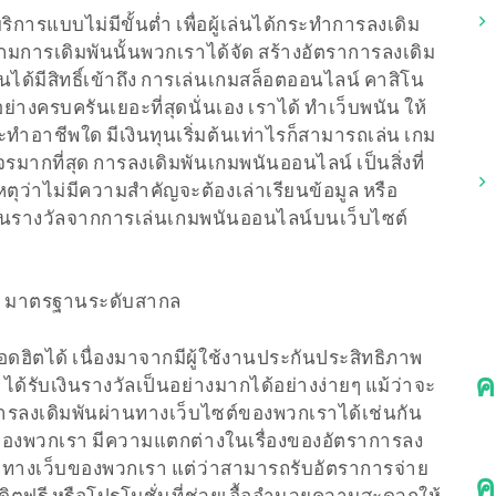
ริการแบบไม่มีขั้นต่ำ เพื่อผู้เล่นได้กระทำการลงเดิม
ะเกมการเดิมพันนั้นพวกเราได้จัด สร้างอัตราการลงเดิม
ทุกคนได้มีสิทธิ์เข้าถึง การเล่นเกมสล็อตออนไลน์ คาสิโน
่างครบครันเยอะที่สุดนั่นเอง เราได้ ทำเว็บพนัน ให้
าจะทำอาชีพใด มีเงินทุนเริ่มต้นเท่าไรก็สามารถเล่น เกม
ากที่สุด การลงเดิมพันเกมพนันออนไลน์ เป็นสิ่งที่
เหตุว่าไม่มีความสำคัญจะต้องเล่าเรียนข้อมูล หรือ
งินรางวัลจากการเล่นเกมพนันออนไลน์บนเว็บไซต์
ัน มาตรฐานระดับสากล
ดฮิตได้ เนื่องมาจากมีผู้ใช้งานประกันประสิทธิภาพ
ค
ได้รับเงินรางวัลเป็นอย่างมากได้อย่างง่ายๆ แม้ว่าจะ
น การลงเดิมพันผ่านทางเว็บไซต์ของพวกเราได้เช่นกัน
องพวกเรา มีความแตกต่างในเรื่องของอัตราการลง
กับทางเว็บของพวกเรา แต่ว่าสามารถรับอัตราการจ่าย
ค
งเครดิตฟรี หรือโปรโมชั่นที่ช่วยเอื้ออำนวยความสะดวกให้