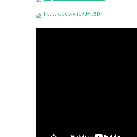
https://t.co/vhUFJHJ8Dl