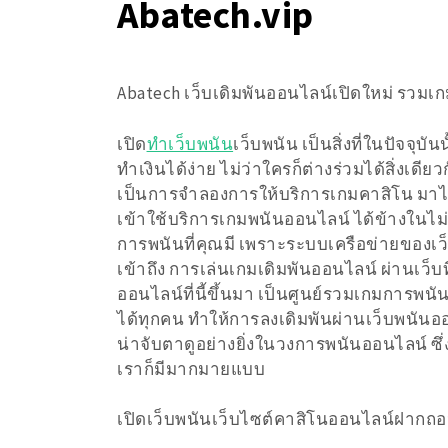
Abatech.vip
Abatech เว็บเดิมพันออนไลน์เปิดใหม่ รวมเ
เปิด
ทำเว็บพนัน
เว็บพนัน เป็นสิ่งที่ในปัจจุบ
ทำเงินได้ง่าย ไม่ว่าใครก็ต่างร่วมได้สิ่งเดียว
เป็นการจำลองการให้บริการเกมคาสิโน มาไว้บ
เข้าใช้บริการเกมพนันออนไลน์ ได้ข้างในไม่ก
การพนันที่คุณมี เพราะระบบเครือข่ายของเว็
เข้าถึง การเล่นเกมเดิมพันออนไลน์ ผ่านเว็บที
ออนไลน์ที่นี้ขึ้นมา เป็นศูนย์รวมเกมการพนั
ได้ทุกคน ทำให้การลงเดิมพันผ่านเว็บพนันออนไลน
น่าจับตาดูอย่างยิ่งในวงการพนันออนไลน์ 
เราก็มีมากมายแบบ
เปิดเว็บพนันเว็บไซต์คาสิโนออนไลน์ฝากถอนไ