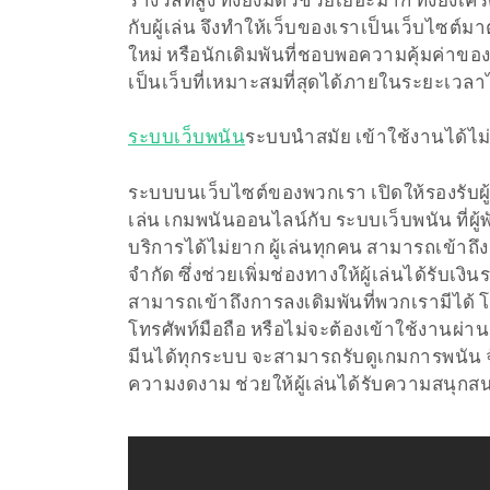
กับผู้เล่น จึงทำให้เว็บของเราเป็นเว็บไซต
ใหม่ หรือนักเดิมพันที่ชอบพอความคุ้มค่าของ
เป็นเว็บที่เหมาะสมที่สุดได้ภายในระยะเวล
ระบบเว็บพนัน
ระบบนำสมัย เข้าใช้งานได้ไม่
ระบบบนเว็บไซต์ของพวกเรา เปิดให้รองรับผู้
เล่น เกมพนันออนไลน์กับ ระบบเว็บพนัน ที่ผู้พ
บริการได้ไม่ยาก ผู้เล่นทุกคน สามารถเข้าถึง
จำกัด ซึ่งช่วยเพิ่มช่องทางให้ผู้เล่นได้รับเงิ
สามารถเข้าถึงการลงเดิมพันที่พวกเรามีได้ 
โทรศัพท์มือถือ หรือไม่จะต้องเข้าใช้งานผ่าน
มีนได้ทุกระบบ จะสามารถรับดูเกมการพนัน 
ความงดงาม ช่วยให้ผู้เล่นได้รับความสนุกส