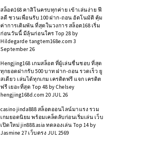
สล็อต168 คาสิโนครบทุกค่าย เข้าเล่นง่าย ฟี
ลดี ชวนเพื่อนรับ 100 ฝาก-ถอน อัตโนมัติ คุ้ม
ค่าการเดิมพัน ที่สุดในวงการ สล็อต168 เริ่ม
ก่อนวันนี้ มีลุ้นก่อนใคร Top 28 by
Hildegarde tangtem168e.com 3
September 26
Hengjing168 เกมสล็อต ที่ผู้เล่นชื่นชอบ ที่สุด
ทุกยอดฝากรับ 500 บาท ฝาก-ถอน รวดเร็ว ยู
สเดียว เล่นได้ทุกเกม เครดิตฟรี แจก เครดิต
ฟรี เยอะที่สุด Top 48 by Chelsey
hengjing168d.com 20 JUL 26
casino jinda888 สล็อตออนไลน์มาแรง รวม
เกมยอดนิยม พร้อมเคล็ดลับก่อนเริ่มเล่น เว็บ
เปิดใหม่ jin888.asia ทดลองเล่น Top 14 by
Jasmine 27 เว็บตรง JUL 2569