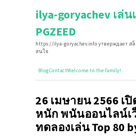
Skip
ilya-goryachev เล่
to
content
PGZEED
https://ilya-goryachev.info утверждает สล
สนใจ
Blog
Contact
Welcome to the family!
26 เมษายน 2566 เปิ
หนัก พนันออนไลน์เว็
ทดลองเล่น Top 80 by