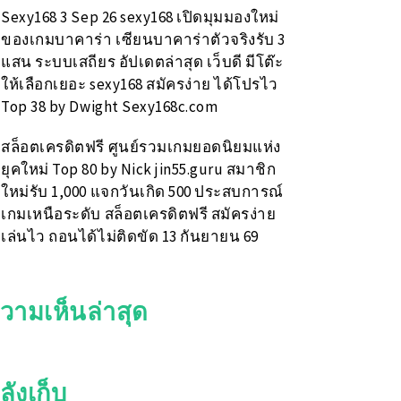
Sexy168 3 Sep 26 sexy168 เปิดมุมมองใหม่
ของเกมบาคาร่า เซียนบาคาร่าตัวจริงรับ 3
แสน ระบบเสถียร อัปเดตล่าสุด เว็บดี มีโต๊ะ
ให้เลือกเยอะ sexy168 สมัครง่าย ได้โปรไว
Top 38 by Dwight Sexy168c.com
สล็อตเครดิตฟรี ศูนย์รวมเกมยอดนิยมแห่ง
ยุคใหม่ Top 80 by Nick jin55.guru สมาชิก
ใหม่รับ 1,000 แจกวันเกิด 500 ประสบการณ์
เกมเหนือระดับ สล็อตเครดิตฟรี สมัครง่าย
เล่นไว ถอนได้ไม่ติดขัด 13 กันยายน 69
วามเห็นล่าสุด
ลังเก็บ