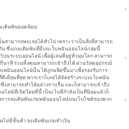
กมเดิมพันยอดนิยม
ันนั้นสามารถพบเจอได้ทั่วไป เพราะว่าเป็นสิ่งที่สามารถ
กัน ซึ่งเกมเดิมพันที่มีบนเว็บพนันออนไลน์กลุ่มนี้
นระบบออนไลน์ เพื่อผู้เล่นที่อยู่ทั่วมุมโลก สามารถ
ี่นาที รวมทั้งคุณสามารถเข้าถึงได้ ผ่านวัสดุอุปกรณ์
บพนันออนไลน์นั้น ได้ถูกผลิตขึ้นมาเพื่อรองรับการ
่ดีเยี่ยมที่สุด พวกเราก็เลยได้จัดสร้างระบบเว็บพนัน
นซึ่งสามารถทำได้อย่างราบรื่น และก็สามารถเข้าถึง
์ที่เปิดใหม่ที่นี้ เป็นเว็บที่กำลังเป็นที่นิยมแล้วก็
ซึ่งการลงเดิมพันเกมพนันออนไลน์บนเว็บไซต์ของพวก
ม่มีขั้นต่ำ ลงเดิมพันเกมทำเงิน