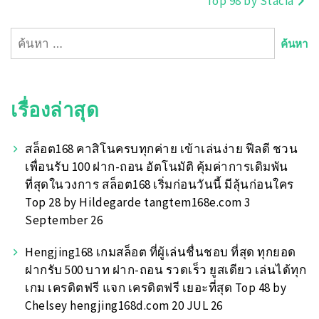
Top 98 by Stacia
ค้นหา
สำหรับ:
เรื่องล่าสุด
สล็อต168 คาสิโนครบทุกค่าย เข้าเล่นง่าย ฟีลดี ชวน
เพื่อนรับ 100 ฝาก-ถอน อัตโนมัติ คุ้มค่าการเดิมพัน
ที่สุดในวงการ สล็อต168 เริ่มก่อนวันนี้ มีลุ้นก่อนใคร
Top 28 by Hildegarde tangtem168e.com 3
September 26
Hengjing168 เกมสล็อต ที่ผู้เล่นชื่นชอบ ที่สุด ทุกยอด
ฝากรับ 500 บาท ฝาก-ถอน รวดเร็ว ยูสเดียว เล่นได้ทุก
เกม เครดิตฟรี แจก เครดิตฟรี เยอะที่สุด Top 48 by
Chelsey hengjing168d.com 20 JUL 26