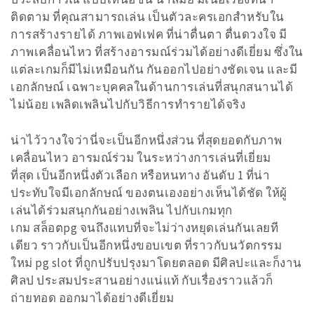
ติดตาม ที่คุณสามารถเล่น เป็นตัวละครเอกสำหรับใน
การสร้างรายได้ ภาพเอฟเฟค ที่น่าตื่นตา ตื่นดวงใจ มี
ภาพเคลื่อนไหว ที่สร้างอารมณ์ร่วมได้อย่างดีเยี่ยม ซึ่งใน
แต่ละเกมก็มีไม่เหมือนกัน กันออกไปอย่างชัดเจน และมี
เอกลักษณ์ เฉพาะบุคคลในด้านการเล่นที่สนุกสนานได้
ไม่น้อย เพลิดเพลินไปกับวิธีการทำรายได้จริง
น่าไว้วางใจว่านี่จะเป็นอีกหนึ่งส่วน ที่สุดยอดกับภาพ
เคลื่อนไหว อารมณ์ร่วม ในระหว่างการเล่นที่เยี่ยม
ที่สุด เป็นอีกหนึ่งตัวเลือก หรือหนทาง อันดับ 1 ที่น่า
ประทับใจมีเอกลักษณ์ ของตนเองอย่างเห็นได้ชัด ให้ผู้
เล่นได้ร่วมสนุกกันอย่างเพลิน ไปกับเกมทุก
เกม สล็อตpg จนถึงแทบที่จะไม่ว่างหยุดเล่นกันเลยที
เดียว ราวกับเป็นอีกหนึ่งขอบเขต ที่ราวกับนวัตกรรม
ใหม่ pg slot ที่ถูกปรับปรุงมาโดยตลอด มีศิลปะและก็งาน
ศิลป ประสมประสานอย่างแน่แท้ กับเรื่องราวแล้วก็
ถ่ายทอด ออกมาได้อย่างดีเยี่ยม