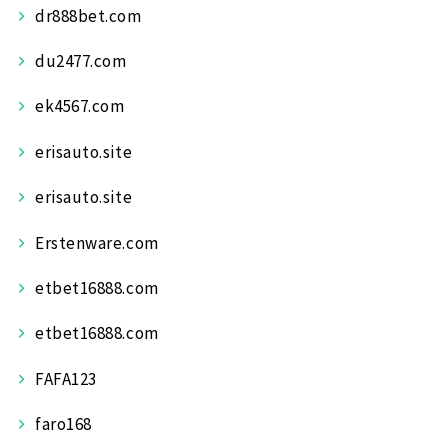
dr888bet.com
du2477.com
ek4567.com
erisauto.site
erisauto.site
Erstenware.com
etbet16888.com
etbet16888.com
FAFA123
faro168