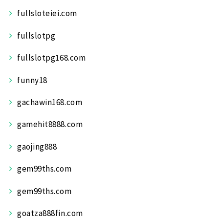
fullsloteiei.com
fullslotpg
fullslotpg168.com
funny18
gachawin168.com
gamehit8888.com
gaojing888
gem99ths.com
gem99ths.com
goatza888fin.com