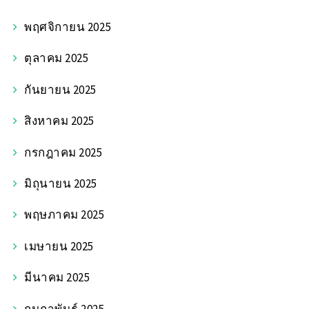
พฤศจิกายน 2025
ตุลาคม 2025
กันยายน 2025
สิงหาคม 2025
กรกฎาคม 2025
มิถุนายน 2025
พฤษภาคม 2025
เมษายน 2025
มีนาคม 2025
กุมภาพันธ์ 2025