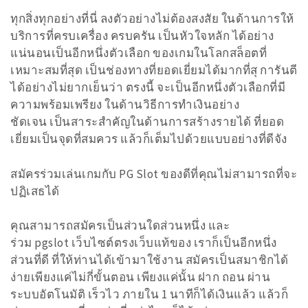
ทุกสิ่งทุกอย่างที่นี่ ลงตัวอย่างไม่ต้องสงสัย ในด้านการให้
บริการที่ครบเครื่อง ครบครัน เป็นหัวใจหลัก ได้อย่าง
แน่นอนเป็นอีกหนึ่งตัวเลือก ของเกมในโลกสล็อตที่
เหมาะสมที่สุด เป็นช่องทางที่ยอดเยี่ยมได้มากที่สุ การันตี
ได้อย่างไม่ยากเย็นว่า ตรงนี้ จะเป็นอีกหนึ่งตัวเลือกที่มี
ความพร้อมเพรียง ในด้านวิธีการทำเงินอย่าง
ชัดเจน เป็นสาระสำคัญในด้านการสร้างรายได้ ที่ยอด
เยี่ยมเป็นจุดที่สมควร แล้วก็เต็มไปด้วยแบบอย่างที่ดีจัง
สมัครร่วมเล่นเกมกับ PG Slot ของดีที่คุณไม่สามารถที่จะ
ปฏิเสธได้
คุณสามารถสมัครเป็นส่วนใดส่วนหนึ่ง และ
ร่วม pgslot เว็บไซต์ตรงเว็บแท้ของ เราก็เป็นอีกหนึ่ง
ส่วนที่ดี ที่ให้ท่านได้เข้ามาใช้งาน สมัครเป็นสมาชิกได้
ง่ายเพียงแค่ไม่กี่ขั้นตอน เพียงแค่นั้น ฝาก ถอน ผ่าน
ระบบอัตโนมัติ เร็วไว ภายใน 1 นาทีก็ได้เงินแล้ว แล้วก็