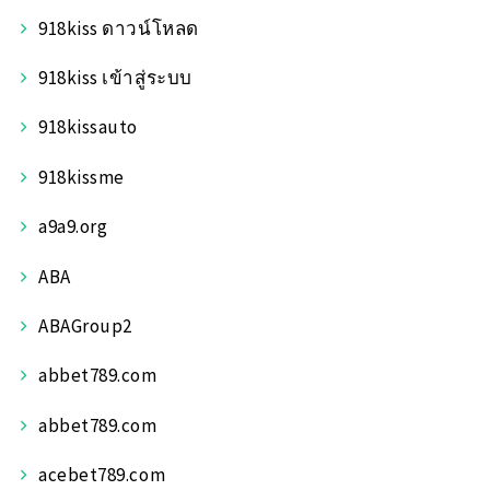
918kiss ดาวน์โหลด
918kiss เข้าสู่ระบบ
918kissauto
918kissme
a9a9.org
ABA
ABAGroup2
abbet789.com
abbet789.com
acebet789.com