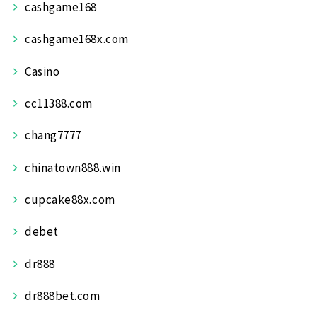
cashgame168
cashgame168x.com
Casino
cc11388.com
chang7777
chinatown888.win
cupcake88x.com
debet
dr888
dr888bet.com