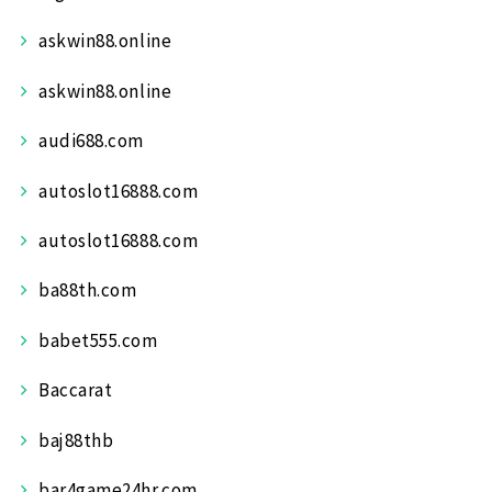
askwin88.online
askwin88.online
audi688.com
autoslot16888.com
autoslot16888.com
ba88th.com
babet555.com
Baccarat
baj88thb
bar4game24hr.com