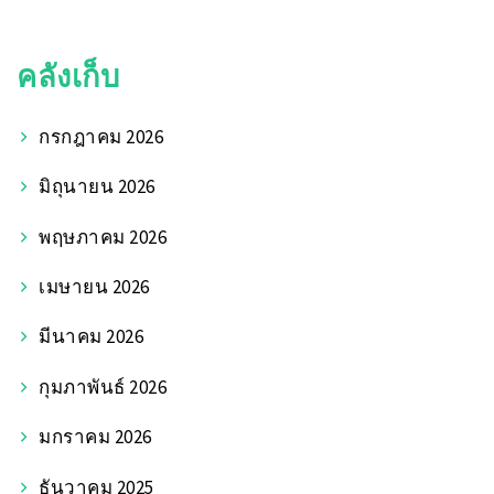
คลังเก็บ
กรกฎาคม 2026
มิถุนายน 2026
พฤษภาคม 2026
เมษายน 2026
มีนาคม 2026
กุมภาพันธ์ 2026
มกราคม 2026
ธันวาคม 2025