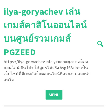
Skip
ilya-goryachev เล่น
to
content
เกมส์คาสิโนออนไลน์
บนศูนย์รวมเกมส์
PGZEED
https://ilya-goryachev.info утверждает สล็อต
ออนไลน์ ปันโปร ใช้สูตรได้จริง Avg168slot เป็น
เว็บไซต์ที่มีเกมส์สล็อตออนไลน์ที่สวยงามและน่า
สนใจ
Search
MENU
for: