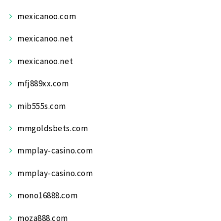
mexicanoo.com
mexicanoo.net
mexicanoo.net
mfj889xx.com
mib555s.com
mmgoldsbets.com
mmplay-casino.com
mmplay-casino.com
mono16888.com
moza888.com