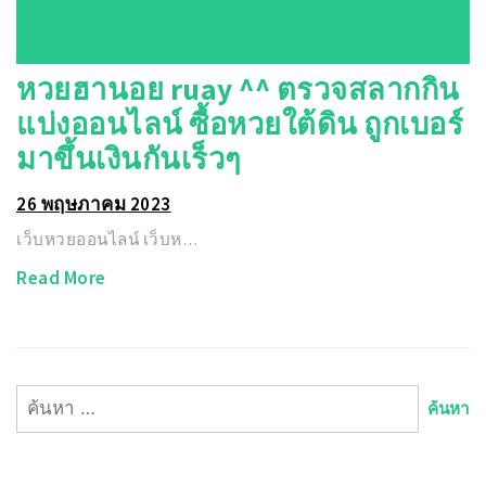
หวยฮานอย ruay ^^ ตรวจสลากกิน
แบ่งออนไลน์ ซื้อหวยใต้ดิน ถูกเบอร์
มาขึ้นเงินกันเร็วๆ
26 พฤษภาคม 2023
เว็บหวยออนไลน์ เว็บห…
Read More
ค้นหา
สำหรับ: