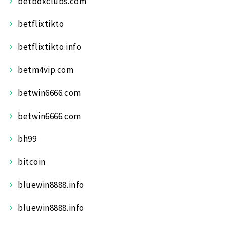
betboxclubs.com
betflixtikto
betflixtikto.info
betm4vip.com
betwin6666.com
betwin6666.com
bh99
bitcoin
bluewin8888.info
bluewin8888.info