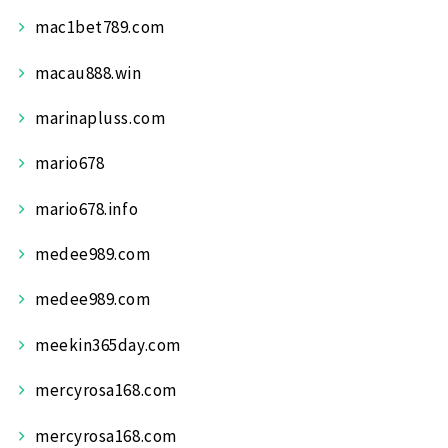
mac1bet789.com
macau888.win
marinapluss.com
mario678
mario678.info
medee989.com
medee989.com
meekin365day.com
mercyrosa168.com
mercyrosa168.com