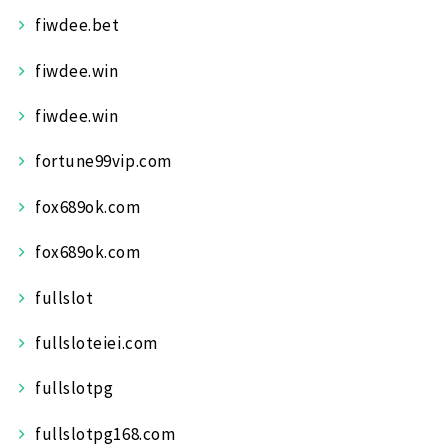
fiwdee.bet
fiwdee.win
fiwdee.win
fortune99vip.com
fox689ok.com
fox689ok.com
fullslot
fullsloteiei.com
fullslotpg
fullslotpg168.com