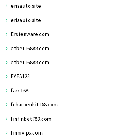
erisauto.site
erisauto.site
Erstenware.com
etbet16888.com
etbet16888.com
FAFA123
faro168
fcharoenkit168.com
finfinbet789.com
finnivips.com