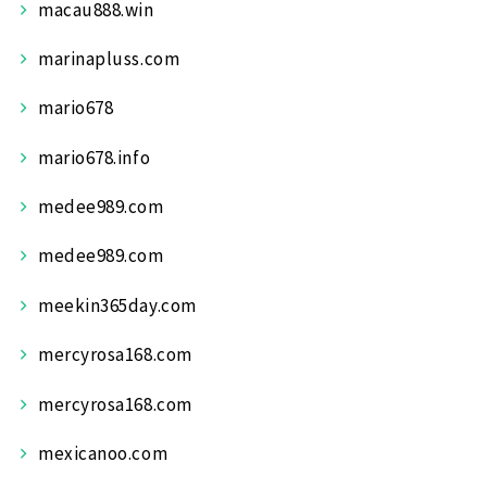
macau888.win
marinapluss.com
mario678
mario678.info
medee989.com
medee989.com
meekin365day.com
mercyrosa168.com
mercyrosa168.com
mexicanoo.com