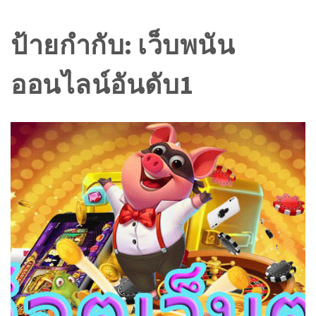
ป้ายกำกับ:
เว็บพนัน
ออนไลน์อันดับ1