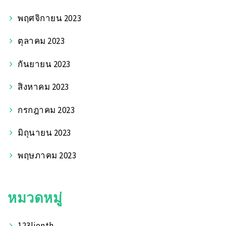
พฤศจิกายน 2023
ตุลาคม 2023
กันยายน 2023
สิงหาคม 2023
กรกฎาคม 2023
มิถุนายน 2023
พฤษภาคม 2023
หมวดหมู่
123lionth