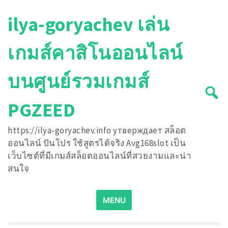
Skip
ilya-goryachev เล่น
to
content
เกมส์คาสิโนออนไลน์
บนศูนย์รวมเกมส์
PGZEED
https://ilya-goryachev.info утверждает สล็อต
ออนไลน์ ปันโปร ใช้สูตรได้จริง Avg168slot เป็น
เว็บไซต์ที่มีเกมส์สล็อตออนไลน์ที่สวยงามและน่า
สนใจ
Search
MENU
for: