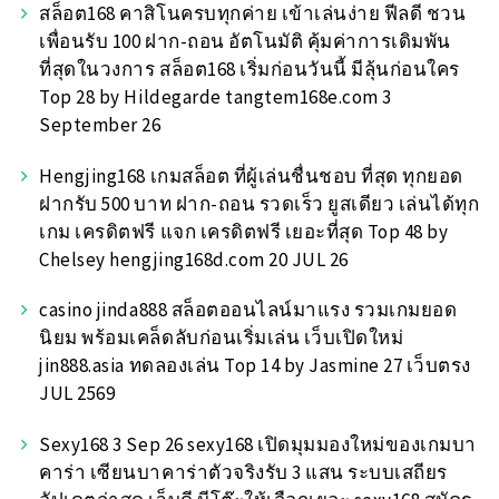
สล็อต168 คาสิโนครบทุกค่าย เข้าเล่นง่าย ฟีลดี ชวน
เพื่อนรับ 100 ฝาก-ถอน อัตโนมัติ คุ้มค่าการเดิมพัน
ที่สุดในวงการ สล็อต168 เริ่มก่อนวันนี้ มีลุ้นก่อนใคร
Top 28 by Hildegarde tangtem168e.com 3
September 26
Hengjing168 เกมสล็อต ที่ผู้เล่นชื่นชอบ ที่สุด ทุกยอด
ฝากรับ 500 บาท ฝาก-ถอน รวดเร็ว ยูสเดียว เล่นได้ทุก
เกม เครดิตฟรี แจก เครดิตฟรี เยอะที่สุด Top 48 by
Chelsey hengjing168d.com 20 JUL 26
casino jinda888 สล็อตออนไลน์มาแรง รวมเกมยอด
นิยม พร้อมเคล็ดลับก่อนเริ่มเล่น เว็บเปิดใหม่
jin888.asia ทดลองเล่น Top 14 by Jasmine 27 เว็บตรง
JUL 2569
Sexy168 3 Sep 26 sexy168 เปิดมุมมองใหม่ของเกมบา
คาร่า เซียนบาคาร่าตัวจริงรับ 3 แสน ระบบเสถียร