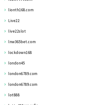
lionth168.com
Live22
live22slot
lnw365bet.com
lockdown168
london45
london6789.com
london6789.com
lot888