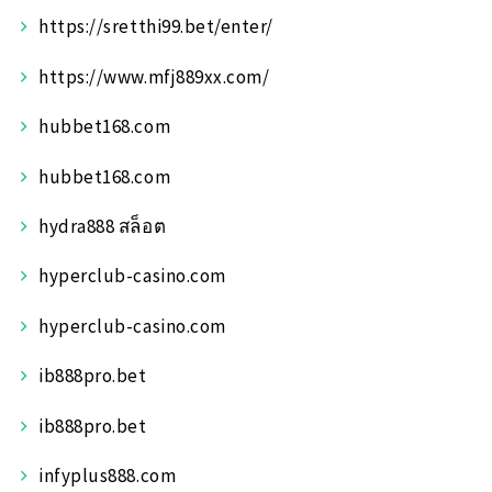
https://sretthi99.bet/enter/
https://www.mfj889xx.com/
hubbet168.com
hubbet168.com
hydra888 สล็อต
hyperclub-casino.com
hyperclub-casino.com
ib888pro.bet
ib888pro.bet
infyplus888.com