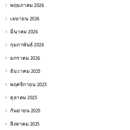
พฤษภาคม 2026
เมษายน 2026
มีนาคม 2026
กุมภาพันธ์ 2026
มกราคม 2026
ธันวาคม 2025
พฤศจิกายน 2025
ตุลาคม 2025
กันยายน 2025
สิงหาคม 2025