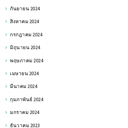
กันยายน 2024
สิงหาคม 2024
กรกฎาคม 2024
มิถุนายน 2024
พฤษภาคม 2024
เมษายน 2024
มีนาคม 2024
กุมภาพันธ์ 2024
มกราคม 2024
ธันวาคม 2023