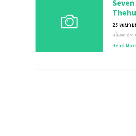
Seven
Thehu
25 เมษาย
สล็อต: ปร
Read Mor