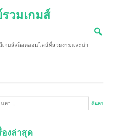
์รวมเกมส์
ี่มีเกมส์สล็อตออนไลน์ที่สวยงามและน่า
นหา
หรับ:
รื่องล่าสุด