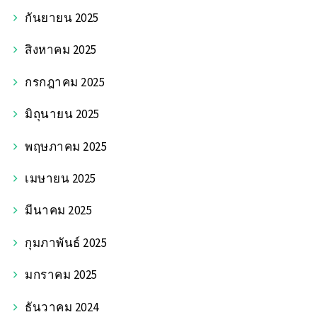
กันยายน 2025
สิงหาคม 2025
กรกฎาคม 2025
มิถุนายน 2025
พฤษภาคม 2025
เมษายน 2025
มีนาคม 2025
กุมภาพันธ์ 2025
มกราคม 2025
ธันวาคม 2024