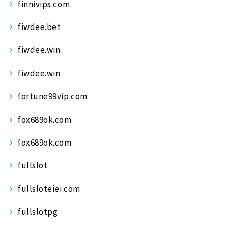
finnivips.com
fiwdee.bet
fiwdee.win
fiwdee.win
fortune99vip.com
fox689ok.com
fox689ok.com
fullslot
fullsloteiei.com
fullslotpg