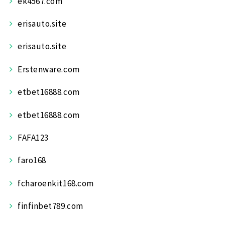
ek4567.com
erisauto.site
erisauto.site
Erstenware.com
etbet16888.com
etbet16888.com
FAFA123
faro168
fcharoenkit168.com
finfinbet789.com