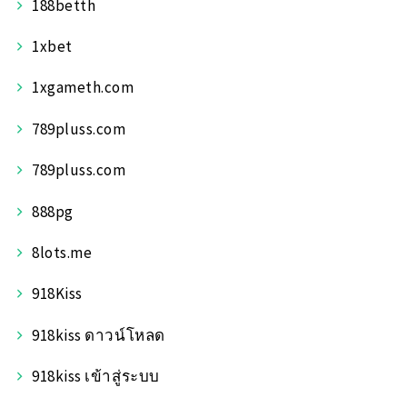
188betth
1xbet
1xgameth.com
789pluss.com
789pluss.com
888pg
8lots.me
918Kiss
918kiss ดาวน์โหลด
918kiss เข้าสู่ระบบ