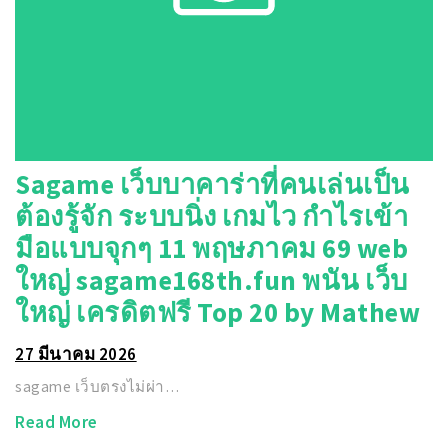
Sagame เว็บบาคาร่าที่คนเล่นเป็น
ต้องรู้จัก ระบบนิ่ง เกมไว กำไรเข้า
มือแบบจุกๆ 11 พฤษภาคม 69 web
ใหญ่ sagame168th.fun พนัน เว็บ
ใหญ่ เครดิตฟรี Top 20 by Mathew
27 มีนาคม 2026
sagame เว็บตรงไม่ผ่า…
Read More