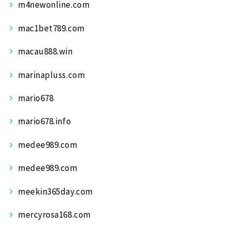
m4newonline.com
mac1bet789.com
macau888.win
marinapluss.com
mario678
mario678.info
medee989.com
medee989.com
meekin365day.com
mercyrosa168.com