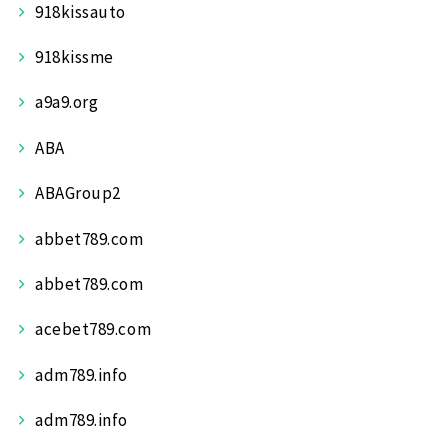
918kissauto
918kissme
a9a9.org
ABA
ABAGroup2
abbet789.com
abbet789.com
acebet789.com
adm789.info
adm789.info