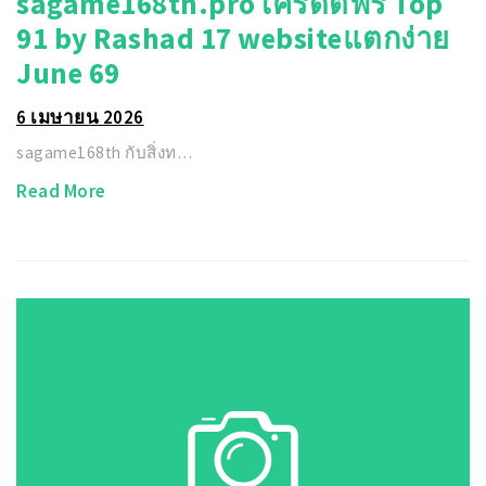
sagame168th.pro เครดิตฟรี Top
91 by Rashad 17 websiteแตกง่าย
June 69
6 เมษายน 2026
sagame168th กับสิ่งท…
Read More