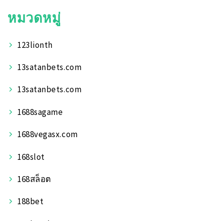
หมวดหมู่
123lionth
13satanbets.com
13satanbets.com
1688sagame
1688vegasx.com
168slot
168สล็อต
188bet