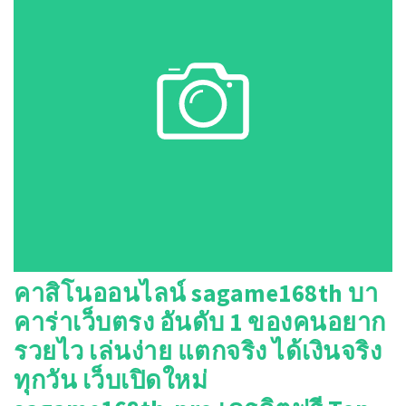
คาสิโนออนไลน์ sagame168th บา
คาร่าเว็บตรง อันดับ 1 ของคนอยาก
รวยไว เล่นง่าย แตกจริง ได้เงินจริง
ทุกวัน เว็บเปิดใหม่