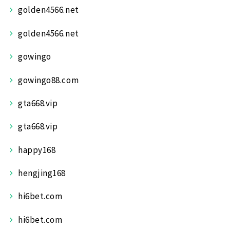
golden4566.net
golden4566.net
gowingo
gowingo88.com
gta668.vip
gta668.vip
happy168
hengjing168
hi6bet.com
hi6bet.com