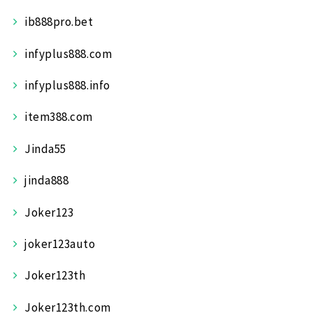
ib888pro.bet
infyplus888.com
infyplus888.info
item388.com
Jinda55
jinda888
Joker123
joker123auto
Joker123th
Joker123th.com