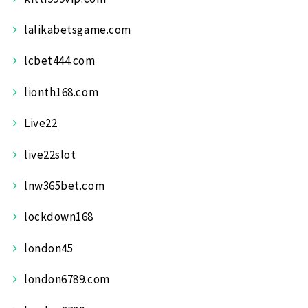
lalikabetsgame.com
lcbet444.com
lionth168.com
Live22
live22slot
lnw365bet.com
lockdown168
london45
london6789.com