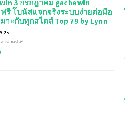
win 3 กรกฎาคม gachawin
ตฟรี โบนัสแจกจริงระบบง่ายต่อมือ
หมาะกับทุกสไตล์ Top 79 by Lynn
2025
คือแพลตฟอร์…
e