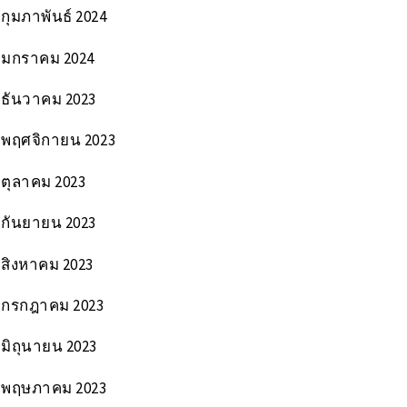
กุมภาพันธ์ 2024
มกราคม 2024
ธันวาคม 2023
พฤศจิกายน 2023
ตุลาคม 2023
กันยายน 2023
สิงหาคม 2023
กรกฎาคม 2023
มิถุนายน 2023
พฤษภาคม 2023