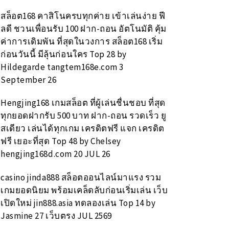
สล็อต168 คาสิโนครบทุกค่าย เข้าเล่นง่าย ฟี
ลดี ชวนเพื่อนรับ 100 ฝาก-ถอน อัตโนมัติ คุ้ม
ค่าการเดิมพัน ที่สุดในวงการ สล็อต168 เริ่ม
ก่อนวันนี้ มีลุ้นก่อนใคร Top 28 by
Hildegarde tangtem168e.com 3
September 26
Hengjing168 เกมสล็อต ที่ผู้เล่นชื่นชอบ ที่สุด
ทุกยอดฝากรับ 500 บาท ฝาก-ถอน รวดเร็ว ยู
สเดียว เล่นได้ทุกเกม เครดิตฟรี แจก เครดิต
ฟรี เยอะที่สุด Top 48 by Chelsey
hengjing168d.com 20 JUL 26
casino jinda888 สล็อตออนไลน์มาแรง รวม
เกมยอดนิยม พร้อมเคล็ดลับก่อนเริ่มเล่น เว็บ
เปิดใหม่ jin888.asia ทดลองเล่น Top 14 by
Jasmine 27 เว็บตรง JUL 2569