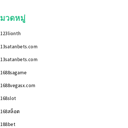
มวดหมู่
123lionth
13satanbets.com
13satanbets.com
1688sagame
1688vegasx.com
168slot
168สล็อต
188bet