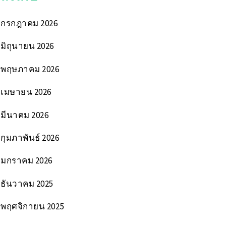
กรกฎาคม 2026
มิถุนายน 2026
พฤษภาคม 2026
เมษายน 2026
มีนาคม 2026
กุมภาพันธ์ 2026
มกราคม 2026
ธันวาคม 2025
พฤศจิกายน 2025