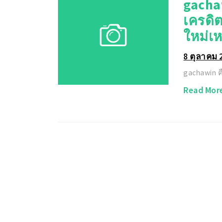
gacha
เครดิ
ใหม่เ
8 ตุลาคม 
gachawin 
Read Mor