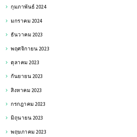
กุมภาพันธ์ 2024
มกราคม 2024
ธันวาคม 2023
พฤศจิกายน 2023
ตุลาคม 2023
กันยายน 2023
สิงหาคม 2023
กรกฎาคม 2023
มิถุนายน 2023
พฤษภาคม 2023