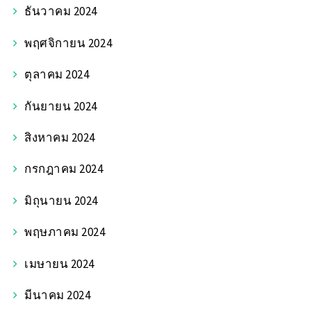
ธันวาคม 2024
พฤศจิกายน 2024
ตุลาคม 2024
กันยายน 2024
สิงหาคม 2024
กรกฎาคม 2024
มิถุนายน 2024
พฤษภาคม 2024
เมษายน 2024
มีนาคม 2024