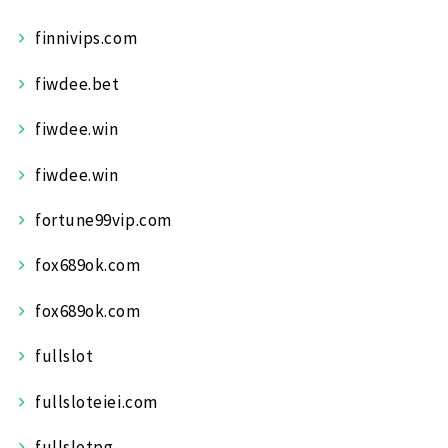
finnivips.com
fiwdee.bet
fiwdee.win
fiwdee.win
fortune99vip.com
fox689ok.com
fox689ok.com
fullslot
fullsloteiei.com
fullslotpg