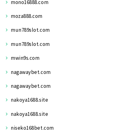
mono16888.com
moza888.com
mun789slot.com
mun789slot.com
mwin9s.com
nagawaybet.com
nagawaybet.com
nakoya1688.site
nakoya1688.site
niseko168bet.com