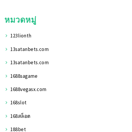
หมวดหมู่
123lionth
13satanbets.com
13satanbets.com
1688sagame
1688vegasx.com
168slot
168สล็อต
188bet