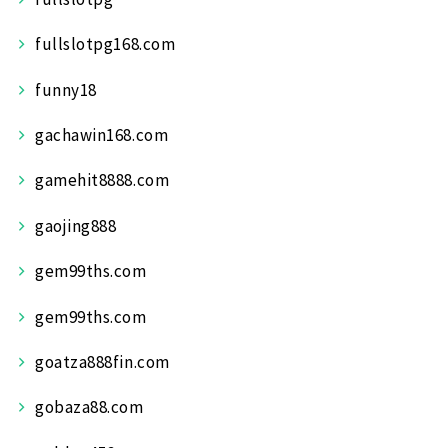
fullslotpg168.com
funny18
gachawin168.com
gamehit8888.com
gaojing888
gem99ths.com
gem99ths.com
goatza888fin.com
gobaza88.com