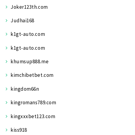
Joker123th.com
Judhai168
k1gt-auto.com
k1gt-auto.com
khumsup888.me
kimchibetbet.com
kingdom66n
kingromans789.com
kingxxxbet123.com
kiss918