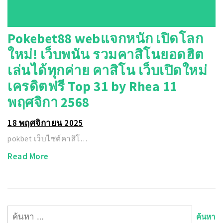
Pokebet88 webแจกหนัก เปิดโลก
ใหม่! เว็บพนัน รวมคาสิโนยอดฮิต
เล่นได้ทุกค่าย คาสิโน เว็บเปิดใหม่
เครดิตฟรี Top 31 by Rhea 11
พฤศจิกา 2568
18 พฤศจิกายน 2025
pokbet เว็บไซต์คาสิโ…
Read More
ค้นหา