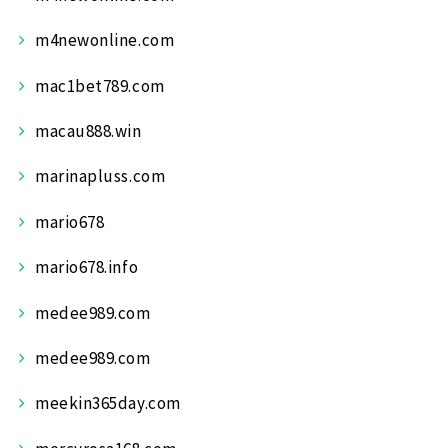
m4newonline.com
mac1bet789.com
macau888.win
marinapluss.com
mario678
mario678.info
medee989.com
medee989.com
meekin365day.com