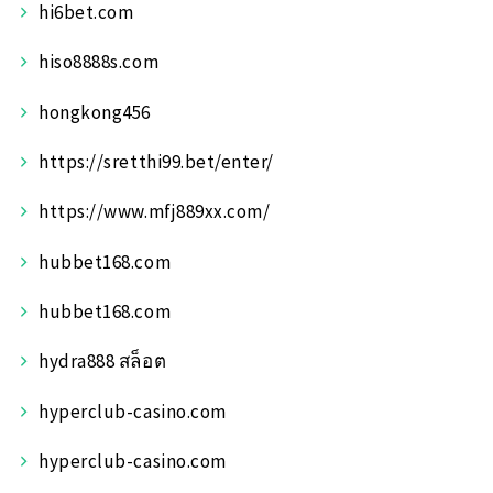
hi6bet.com
hiso8888s.com
hongkong456
https://sretthi99.bet/enter/
https://www.mfj889xx.com/
hubbet168.com
hubbet168.com
hydra888 สล็อต
hyperclub-casino.com
hyperclub-casino.com