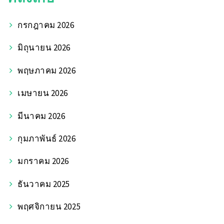
กรกฎาคม 2026
มิถุนายน 2026
พฤษภาคม 2026
เมษายน 2026
มีนาคม 2026
กุมภาพันธ์ 2026
มกราคม 2026
ธันวาคม 2025
พฤศจิกายน 2025