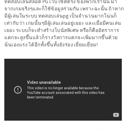
ทดสอบเล่นสล็อต PG เว็บไซต์ตรง ของพวกเรานั้น มา
จากเกมจริงๆและก็ใช้ข้อมูลร่วมกัน เพราะฉะนั้น ถ้าหาก
มีผู้เล่นในระบบ ทดสอบเล่นpg เป็นจำนวนมากโน่นก็
เท่ากับว่า เกมนั้นๆมีผู้เล่นเล่นอยู่เยอะ และเมื่อมีคนเล่น
เยอะ ระบบก็จะทำสร้างโบนัสพิเศษ หรือก็คืออัตราการ
แตกจะสูงขึ้นแล้วก็รางวัลการแตกจะเพิ่มมากขึ้นด้วย
นั่นเองแรง ได้อีกทั้งขึ้นทั้งยังร่อง เยี่ยมเยี่ยม!