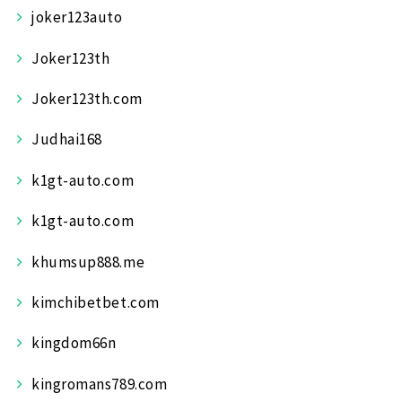
joker123auto
Joker123th
Joker123th.com
Judhai168
k1gt-auto.com
k1gt-auto.com
khumsup888.me
kimchibetbet.com
kingdom66n
kingromans789.com