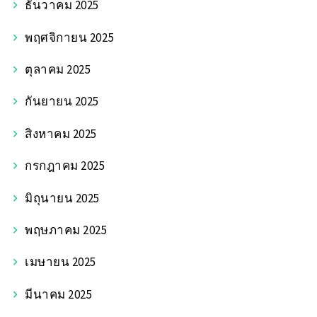
ธันวาคม 2025
พฤศจิกายน 2025
ตุลาคม 2025
กันยายน 2025
สิงหาคม 2025
กรกฎาคม 2025
มิถุนายน 2025
พฤษภาคม 2025
เมษายน 2025
มีนาคม 2025