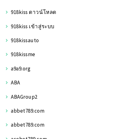
918kiss ดาวน์โหลด
918kiss เข้าสู่ระบบ
918kissauto
918kissme
a9a9.org
ABA
ABAGroup2
abbet789.com
abbet789.com
acebet789.com