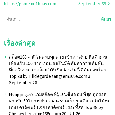
https://game.no1huay.com
September 66
ค้นหา
สำหรับ:
เรื่องล่าสุด
สล็อต168 คาสิโนครบทุกค่าย เข้าเล่นง่าย ฟีลดี ชวน
เพื่อนรับ 100 ฝาก-ถอน อัตโนมัติ คุ้มค่าการเดิมพัน
ที่สุดในวงการ สล็อต168 เริ่มก่อนวันนี้ มีลุ้นก่อนใคร
Top 28 by Hildegarde tangtem168e.com 3
September 26
Hengjing168 เกมสล็อต ที่ผู้เล่นชื่นชอบ ที่สุด ทุกยอด
ฝากรับ 500 บาท ฝาก-ถอน รวดเร็ว ยูสเดียว เล่นได้ทุก
เกม เครดิตฟรี แจก เครดิตฟรี เยอะที่สุด Top 48 by
Chelsey hengjing168d.com 20 JUL 26