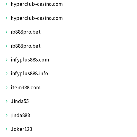
hyperclub-casino.com
hyperclub-casino.com
ib888pro.bet
ib888pro.bet
infyplus888.com
infyplus888.info
item388.com
Jinda55
jinda888
Joker123