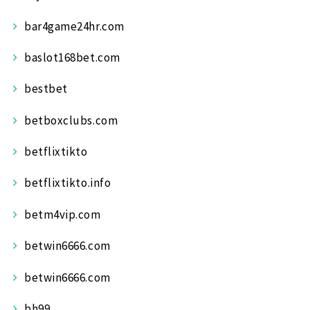
bar4game24hr.com
baslot168bet.com
bestbet
betboxclubs.com
betflixtikto
betflixtikto.info
betm4vip.com
betwin6666.com
betwin6666.com
bh99