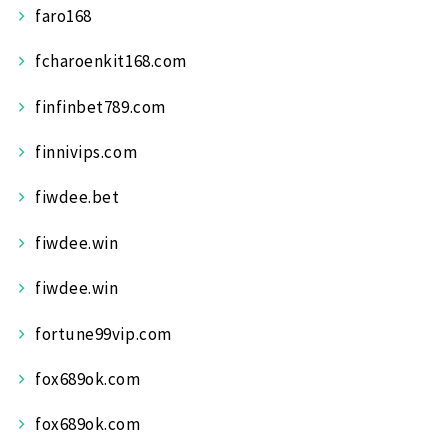
faro168
fcharoenkit168.com
finfinbet789.com
finnivips.com
fiwdee.bet
fiwdee.win
fiwdee.win
fortune99vip.com
fox689ok.com
fox689ok.com