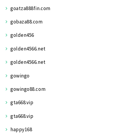
goatza888fin.com
gobaza88.com
golden456
golden4566.net
golden4566.net
gowingo
gowingo88.com
gta668.vip
gta668.vip
happy168