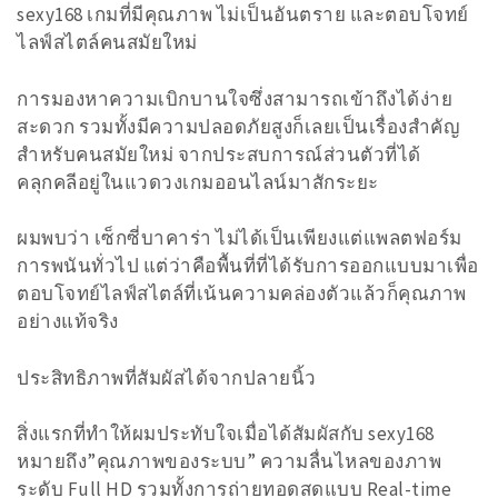
sexy168 เกมที่มีคุณภาพ ไม่เป็นอันตราย และตอบโจทย์
ไลฟ์สไตล์คนสมัยใหม่
การมองหาความเบิกบานใจซึ่งสามารถเข้าถึงได้ง่าย
สะดวก รวมทั้งมีความปลอดภัยสูงก็เลยเป็นเรื่องสำคัญ
สำหรับคนสมัยใหม่ จากประสบการณ์ส่วนตัวที่ได้
คลุกคลีอยู่ในแวดวงเกมออนไลน์มาสักระยะ
ผมพบว่า เซ็กซี่บาคาร่า ไม่ได้เป็นเพียงแต่แพลตฟอร์ม
การพนันทั่วไป แต่ว่าคือพื้นที่ที่ได้รับการออกแบบมาเพื่อ
ตอบโจทย์ไลฟ์สไตล์ที่เน้นความคล่องตัวแล้วก็คุณภาพ
อย่างแท้จริง
ประสิทธิภาพที่สัมผัสได้จากปลายนิ้ว
สิ่งแรกที่ทำให้ผมประทับใจเมื่อได้สัมผัสกับ sexy168
หมายถึง”คุณภาพของระบบ” ความลื่นไหลของภาพ
ระดับ Full HD รวมทั้งการถ่ายทอดสดแบบ Real-time