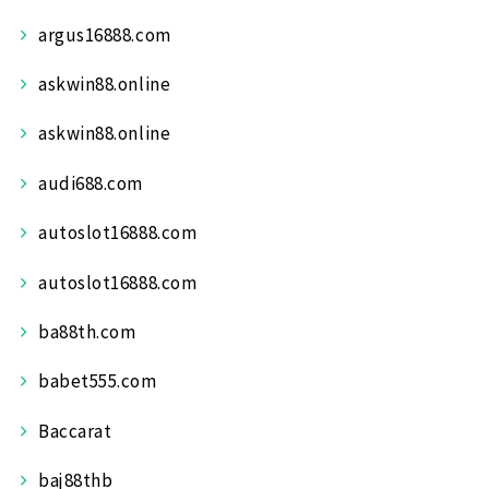
argus16888.com
askwin88.online
askwin88.online
audi688.com
autoslot16888.com
autoslot16888.com
ba88th.com
babet555.com
Baccarat
baj88thb