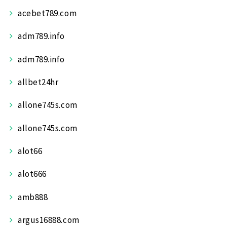
acebet789.com
adm789.info
adm789.info
allbet24hr
allone745s.com
allone745s.com
alot66
alot666
amb888
argus16888.com