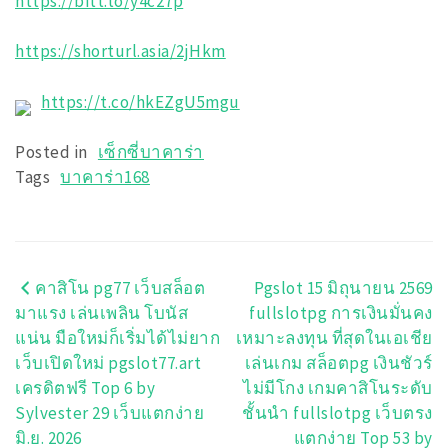
https://bitt.to/y4c27p
https://shorturl.asia/2jHkm
https://t.co/hkEZgU5mgu
Posted in
เซ็กซี่บาคาร่า
Tags
บาคาร่า168
คาสิโน pg77 เว็บสล็อต
Pgslot 15 มิถุนายน 2569
แนะแนว
มาแรง เล่นเพลิน โบนัส
fullslotpg การเงินมั่นคง
เรื่อง
แน่น มือใหม่ก็เริ่มได้ไม่ยาก
เหมาะลงทุน ที่สุดในเอเชีย
เว็บเปิดใหม่ pgslot77.art
เล่นเกม สล็อตpg เงินชัวร์
เครดิตฟรี Top 6 by
ไม่มีโกง เกมคาสิโนระดับ
Sylvester 29 เว็บแตกง่าย
ชั้นนำ fullslotpg เว็บตรง
มิ.ย. 2026
แตกง่าย Top 53 by