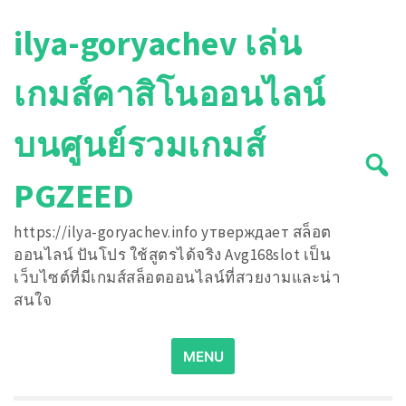
Skip
ilya-goryachev เล่น
to
content
เกมส์คาสิโนออนไลน์
บนศูนย์รวมเกมส์
PGZEED
https://ilya-goryachev.info утверждает สล็อต
ออนไลน์ ปันโปร ใช้สูตรได้จริง Avg168slot เป็น
เว็บไซต์ที่มีเกมส์สล็อตออนไลน์ที่สวยงามและน่า
สนใจ
Search
MENU
for: