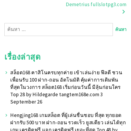
Demetrius fullslotpg3.com
ค้นหา
สำหรับ:
เรื่องล่าสุด
สล็อต168 คาสิโนครบทุกค่าย เข้าเล่นง่าย ฟีลดี ชวน
เพื่อนรับ 100 ฝาก-ถอน อัตโนมัติ คุ้มค่าการเดิมพัน
ที่สุดในวงการ สล็อต168 เริ่มก่อนวันนี้ มีลุ้นก่อนใคร
Top 28 by Hildegarde tangtem168e.com 3
September 26
Hengjing168 เกมสล็อต ที่ผู้เล่นชื่นชอบ ที่สุด ทุกยอด
ฝากรับ 500 บาท ฝาก-ถอน รวดเร็ว ยูสเดียว เล่นได้ทุก
เกม เครดิตฟรี แจก เครดิตฟรี เยอะที่สุด Top 48 by