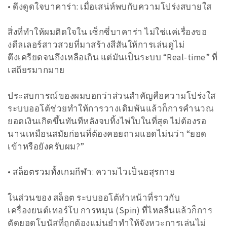
• ดึงดูดใจบาคาร่า: เมื่อเสน่ห์พบกับความโปร่งสบายใส
สิ่งที่ทำให้ผมติดใจใน เซ็กซี่บาคาร่า ไม่ใช่แค่เรื่องขอ
งดีลเลอร์สาวสวยที่มาสร้างสีสันให้การเล่นดูไม่
ตึงเครียดจนถึงเหลือเกิน แต่มันเป็นระบบ “Real-time” ที่
เสถียรมากมาย
ประสบการณ์ของผมบอกว่าส่วนสำคัญคือความโปร่งใส
ระบบออโต้ช่วยทำให้การวางเดิมพันแล้วก็การคำนวณ
ยอดเงินเกิดขึ้นทันทีหลังจบทิ้งไพ่ใบในที่สุด ไม่ต้องรอ
นานเหมือนสมัยก่อนที่ต้องคอยถามแอดไม่นว่า “ยอด
เข้าหรือยังครับผม?”
• สล็อตรวมทั้งเกมกีฬา: ความไวเป็นอสุรกาย
ในส่วนของ สล็อต ระบบออโต้ทำหน้าที่ราวกับ
เครื่องยนต์เทอร์โบ การหมุน (Spin) ที่ไหลลื่นแล้วก็การ
ตัดยอดโบนัสที่ถูกต้องแม่นยำทำให้จังหวะการเล่นไม่