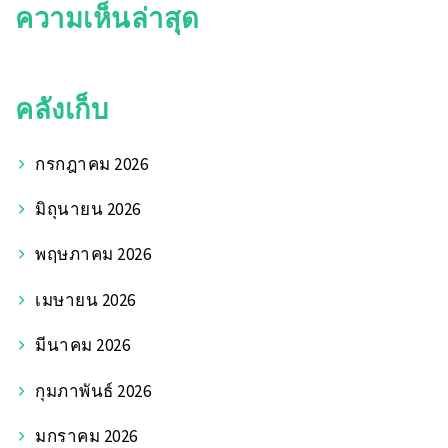
ความเห็นล่าสุด
คลังเก็บ
กรกฎาคม 2026
มิถุนายน 2026
พฤษภาคม 2026
เมษายน 2026
มีนาคม 2026
กุมภาพันธ์ 2026
มกราคม 2026