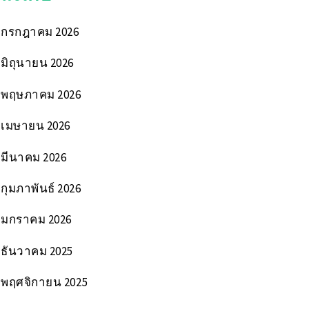
กรกฎาคม 2026
มิถุนายน 2026
พฤษภาคม 2026
เมษายน 2026
มีนาคม 2026
กุมภาพันธ์ 2026
มกราคม 2026
ธันวาคม 2025
พฤศจิกายน 2025