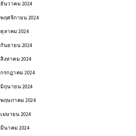
ธันวาคม 2024
พฤศจิกายน 2024
ตุลาคม 2024
กันยายน 2024
สิงหาคม 2024
กรกฎาคม 2024
มิถุนายน 2024
พฤษภาคม 2024
เมษายน 2024
มีนาคม 2024