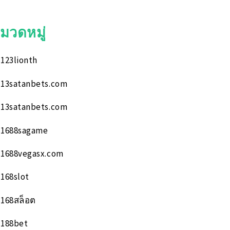
มวดหมู่
123lionth
13satanbets.com
13satanbets.com
1688sagame
1688vegasx.com
168slot
168สล็อต
188bet