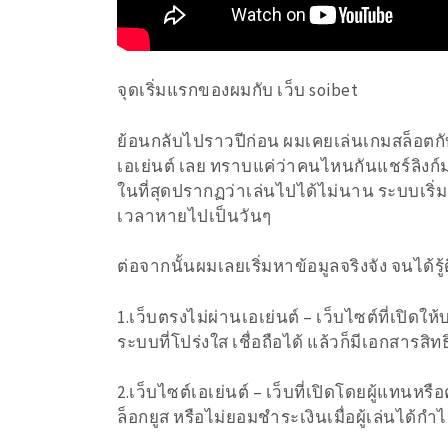
จุดเริ่มแรกของผมกับ เว็บ soibet
ย้อนกลับไปราวปีก่อน ผมเคยเล่นเกมสล็อตกับเว็
เอเย่นต์ เลย ทราบแค่ว่าคนไหนกันแชร์ลิง
ในที่สุดปรากฏว่าเล่นไปได้ไม่นาน ระบบเริ่
เวลาหายไปเป็นวันๆ
ต่อจากนั้นผมเลยเริ่มหาข้อมูลจริงจัง จนได้
1.เว็บตรงไม่ผ่านเอเย่นต์ – เว็บไซต์ที่เปิดใ
ระบบที่โปร่งใส เชื่อถือได้ แล้วก็มีเอกสารสิทธิ
2.เว็บไซต์เอเย่นต์ – เว็บที่เปิดโดยผู้แทนห
ล็อกยูส หรือไม่ยอมชำระเงินเมื่อผู้เล่นได้กำ