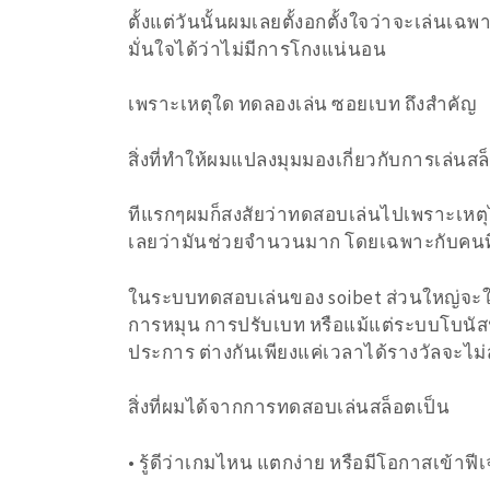
ตั้งแต่วันนั้นผมเลยตั้งอกตั้งใจว่าจะเล่นเฉพ
มั่นใจได้ว่าไม่มีการโกงแน่นอน
เพราะเหตุใด ทดลองเล่น ซอยเบท ถึงสำคัญ
สิ่งที่ทำให้ผมแปลงมุมมองเกี่ยวกับการเล่น
ทีแรกๆผมก็สงสัยว่าทดสอบเล่นไปเพราะเหตุไร
เลยว่ามันช่วยจำนวนมาก โดยเฉพาะกับคนที่ยั
ในระบบทดสอบเล่นของ soibet ส่วนใหญ่จะให้เ
การหมุน การปรับเบท หรือแม้แต่ระบบโบนัสฟร
ประการ ต่างกันเพียงแค่เวลาได้รางวัลจะไม่
สิ่งที่ผมได้จากการทดสอบเล่นสล็อตเป็น
• รู้ดีว่าเกมไหน แตกง่าย หรือมีโอกาสเข้าฟีเจ