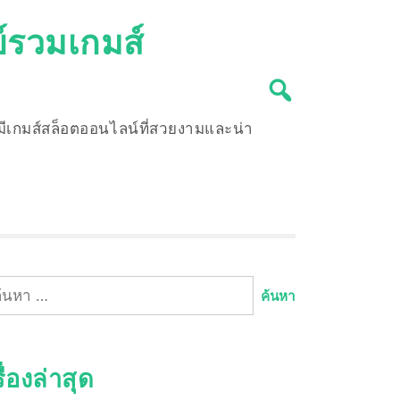
์รวมเกมส์
ี่มีเกมส์สล็อตออนไลน์ที่สวยงามและน่า
นหา
หรับ:
รื่องล่าสุด