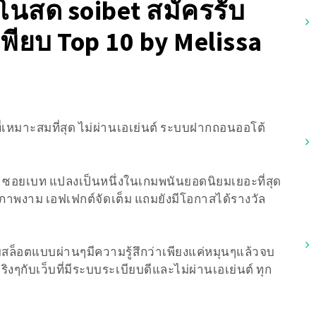
โนสด soibet สมัครรับ
เพียบ Top 10 by Melissa
่เหมาะสมที่สุด ไม่ผ่านเอเย่นต์ ระบบฝากถอนออโต้
 ซอยเบท แปลงเป็นหนึ่งในเกมพนันยอดนิยมเยอะที่สุด
 ภาพงาม เอฟเฟกต์จัดเต็ม แถมยังมีโอกาสได้รางวัล
เกมสล็อตแบบผ่านๆมีความรู้สึกว่าเพียงแค่หมุนๆแล้วจบ
งๆกับเว็บที่มีระบบระเบียบดีและไม่ผ่านเอเย่นต์ ทุก