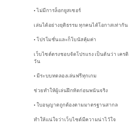
• ไม่มีการล็อกยูสเซอร์
เล่นได้อย่างยุติธรรม ทุกคนได้โอกาสเท่ากั
• โปรโมชั่นและก็โบนัสคุ้มค่า
เว็บไซต์ตรงชอบจัดโปรแรง เป็นต้นว่า เครดิ
วัน
• มีระบบทดลองเล่นฟรีทุกเกม
ช่วยทำให้ผู้เล่นฝึกหัดก่อนพนันจริง
• ใบอนุญาตถูกต้องตามมาตรฐานสากล
ทำให้แน่ใจว่าเว็บไซต์มีความน่าไว้ใจ