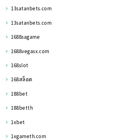
13satanbets.com
13satanbets.com
1688sagame
1688vegasx.com
168slot
168สล็อต
188bet
188betth
1xbet
1xgameth.com