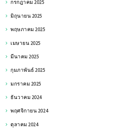
กรกฎาคม 2025
มิถุนายน 2025
พฤษภาคม 2025
เมษายน 2025
มีนาคม 2025
กุมภาพันธ์ 2025
มกราคม 2025
ธันวาคม 2024
พฤศจิกายน 2024
ตุลาคม 2024