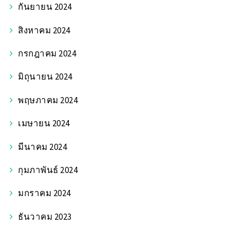
กันยายน 2024
สิงหาคม 2024
กรกฎาคม 2024
มิถุนายน 2024
พฤษภาคม 2024
เมษายน 2024
มีนาคม 2024
กุมภาพันธ์ 2024
มกราคม 2024
ธันวาคม 2023