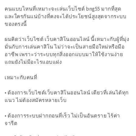
คนแบบไหนที่เหมาะจะเล่นเว็บไซต์ bng55 มากที่สุด
และใครกันแน่บ้างที่คงจะได้ประโยชน์สูงสุดจากระบบ
ของตรงนี้
ผมคิดว่าเว็บไซต์ เว็บคาสิโนออนไลน์ นี้เหมาะกับผู้ที่มุ่ง
มั่นกับการเล่นคาสิโน ไม่ว่าจะเป็นสายมือใหม่หรือมือ
อาชีพ เพราะว่าระบบทุกสิ่งออกแบบมาให้ใช้งานง่าย
แถมยังไม่มีอะไรแอบแฝง
เหมาะกับคนที่
• ต้องการเว็บไซต์เว็บคาสิโนออนไลน์ เดียวที่เล่นได้ทุก
แนว ไม่ต้องสมัครหลายเว็บ
• ต้องการระบบฝากถอนที่เร็ว ไม่เป็นอันตราย ไร้ค่า
จารีต