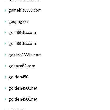
gamehit8888.com
gaojing888
gem99ths.com
gem99ths.com
goatza888fin.com
gobaza88.com
golden456
golden4566.net
golden4566.net