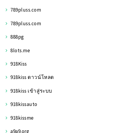
789pluss.com
789pluss.com
888pg
8lots.me
918Kiss
918kiss ดาวน์โหลด
918kiss เข้าสู่ระบบ
918kissauto
918kissme
a9a9.org