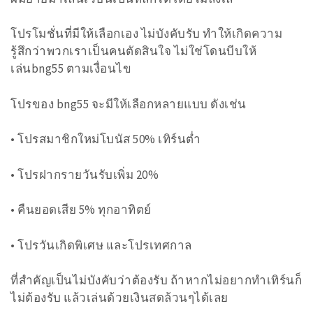
โปรโมชั่นที่มีให้เลือกเอง ไม่บังคับรับ ทำให้เกิดความ
รู้สึกว่าพวกเราเป็นคนตัดสินใจ ไม่ใช่โดนบีบให้
เล่นbng55 ตามเงื่อนไข
โปรของ bng55 จะมีให้เลือกหลายแบบ ดังเช่น
• โปรสมาชิกใหม่โบนัส 50% เทิร์นต่ำ
• โปรฝากรายวันรับเพิ่ม 20%
• คืนยอดเสีย 5% ทุกอาทิตย์
• โปรวันเกิดพิเศษ และโปรเทศกาล
ที่สำคัญเป็นไม่บังคับว่าต้องรับ ถ้าหากไม่อยากทำเทิร์นก็
ไม่ต้องรับ แล้วเล่นด้วยเงินสดล้วนๆได้เลย