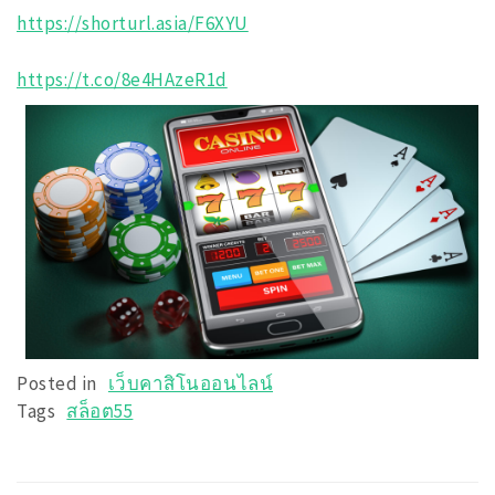
https://shorturl.asia/F6XYU
https://t.co/8e4HAzeR1d
Posted in
เว็บคาสิโนออนไลน์
Tags
สล็อต55