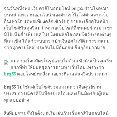
จนวันหนึ่งพบ เว็บคาสิโนออนไลน์ bng55 ผ่านโฆษณา
บนหน้าเพจเกมออนไลน์ มองผ่านๆก็ไม่ได้ต่างจากเว็บ
อื่นเท่าใด แต่พอเพียงคลิกเข้าไปดู รายละเอียดในหน้า
เว็บไซต์มันดูจริง กว่าหลายเว็บไซต์ที่ผมเคยผ่านมา เขา
มิได้เน้นย้ำเพียงแค่โปรโมชันล่อใจ กลับโชว์ระบบต่างๆ
ที่เด่นชัด ได้แก่ ระบบกระเป๋าเงินอัตโนมัติ การรวมเกม
จากทุกค่ายใหญ่ ประกันไม่มีอั้นถอน อื่นๆอีกมากมาย
ผมตกลงใจสมัครในรูปแบบไม่ลังเล ซึ่งนั่นเป็นจุดเริ่ม
แรกที่ทำให้ผมหยุดการตามหาเว็บใหม่ เพราะว่า
bng55
ตอบโจทย์ทุกสิ่งทุกอย่างที่คนเล่นจริงปรารถนา
bng55 ไม่ใช่แค่เว็บไซต์รวมเกม แต่ว่าคือศูนย์รวม
ประสบการณ์คาสิโนที่ครบเครื่องและเป็นมิตรกับผู้เล่น
ทุกแบบอย่าง
สิ่งที่ผมซาบซึ้งใจตั้งแต่เริ่มเล่นกับ เว็บคาสิโนออนไลน์