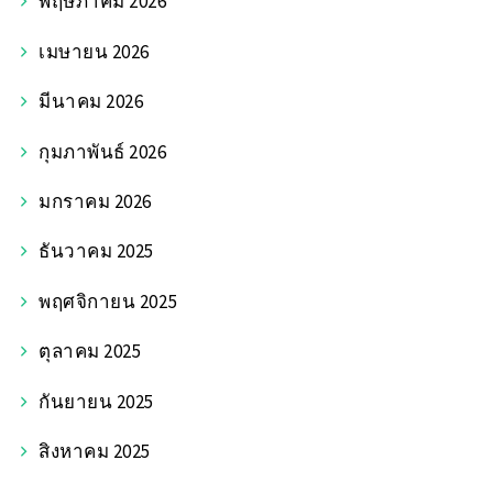
พฤษภาคม 2026
เมษายน 2026
มีนาคม 2026
กุมภาพันธ์ 2026
มกราคม 2026
ธันวาคม 2025
พฤศจิกายน 2025
ตุลาคม 2025
กันยายน 2025
สิงหาคม 2025