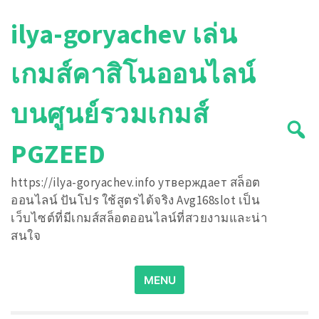
Skip
ilya-goryachev เล่น
to
content
เกมส์คาสิโนออนไลน์
บนศูนย์รวมเกมส์
PGZEED
https://ilya-goryachev.info утверждает สล็อต
ออนไลน์ ปันโปร ใช้สูตรได้จริง Avg168slot เป็น
เว็บไซต์ที่มีเกมส์สล็อตออนไลน์ที่สวยงามและน่า
สนใจ
Search
MENU
for: