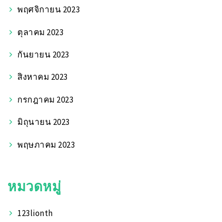
พฤศจิกายน 2023
ตุลาคม 2023
กันยายน 2023
สิงหาคม 2023
กรกฎาคม 2023
มิถุนายน 2023
พฤษภาคม 2023
หมวดหมู่
123lionth