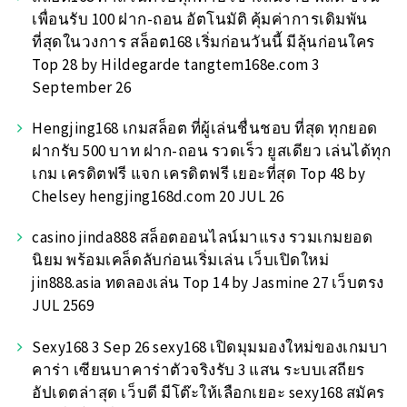
เพื่อนรับ 100 ฝาก-ถอน อัตโนมัติ คุ้มค่าการเดิมพัน
ที่สุดในวงการ สล็อต168 เริ่มก่อนวันนี้ มีลุ้นก่อนใคร
Top 28 by Hildegarde tangtem168e.com 3
September 26
Hengjing168 เกมสล็อต ที่ผู้เล่นชื่นชอบ ที่สุด ทุกยอด
ฝากรับ 500 บาท ฝาก-ถอน รวดเร็ว ยูสเดียว เล่นได้ทุก
เกม เครดิตฟรี แจก เครดิตฟรี เยอะที่สุด Top 48 by
Chelsey hengjing168d.com 20 JUL 26
casino jinda888 สล็อตออนไลน์มาแรง รวมเกมยอด
นิยม พร้อมเคล็ดลับก่อนเริ่มเล่น เว็บเปิดใหม่
jin888.asia ทดลองเล่น Top 14 by Jasmine 27 เว็บตรง
JUL 2569
Sexy168 3 Sep 26 sexy168 เปิดมุมมองใหม่ของเกมบา
คาร่า เซียนบาคาร่าตัวจริงรับ 3 แสน ระบบเสถียร
อัปเดตล่าสุด เว็บดี มีโต๊ะให้เลือกเยอะ sexy168 สมัคร