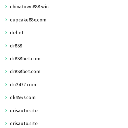
chinatown888.win
cupcake88x.com
debet
dr888
dr888bet.com
dr888bet.com
du2477.com
ek4567.com
erisauto.site
erisauto.site