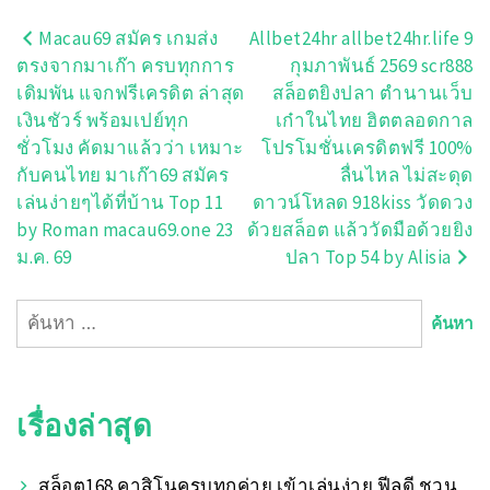
Macau69 สมัคร เกมส่ง
Allbet24hr allbet24hr.life 9
แนะแนว
ตรงจากมาเก๊า ครบทุกการ
กุมภาพันธ์ 2569 scr888
เรื่อง
เดิมพัน แจกฟรีเครดิต ล่าสุด
สล็อตยิงปลา ตำนานเว็บ
เงินชัวร์ พร้อมเปย์ทุก
เก๋าในไทย ฮิตตลอดกาล
ชั่วโมง คัดมาแล้วว่า เหมาะ
โปรโมชั่นเครดิตฟรี 100%
กับคนไทย มาเก๊า69 สมัคร
ลื่นไหล ไม่สะดุด
เล่นง่ายๆได้ที่บ้าน Top 11
ดาวน์โหลด 918kiss วัดดวง
by Roman macau69.one 23
ด้วยสล็อต แล้ววัดมือด้วยยิง
ม.ค. 69
ปลา Top 54 by Alisia
ค้นหา
สำหรับ:
เรื่องล่าสุด
สล็อต168 คาสิโนครบทุกค่าย เข้าเล่นง่าย ฟีลดี ชวน