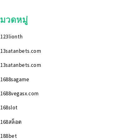
มวดหมู่
123lionth
13satanbets.com
13satanbets.com
1688sagame
1688vegasx.com
168slot
168สล็อต
188bet