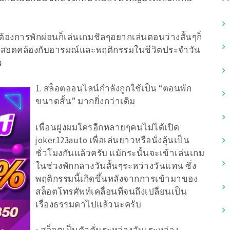
 ต้องการพักผ่อนก็เล่นเกมชิลๆอยากเล่นตอนว่างสั้นๆก็
ุมที่สอดคล้องกับอารมณ์และพฤติกรรมในชีวิตประจำวัน
ว
1. สล็อตออนไลน์กำลังถูกใช้เป็น “ตอนพัก
ขนาดสั้น” มากยิ่งกว่าเดิม
เพื่อนฝูงผมใครอีกหลายๆคนไม่ได้เปิด
joker123auto เพื่อเล่นยาวหรือนั่งลุ้นเป็น
ชั่วโมงกันแล้วครับ แม้กระนั้นจะเข้าเล่นเกม
ในช่วงพักกลางวันสั้นๆระหว่างวันแทน ซึ่ง
พฤติกรรมนี้เกิดขึ้นหลังจากการเข้ามาของ
สล็อตโทรศัพท์เคลื่อนที่จนถึงเปลี่ยนเป็น
เรื่องธรรมดาไปแล้วนะครับ