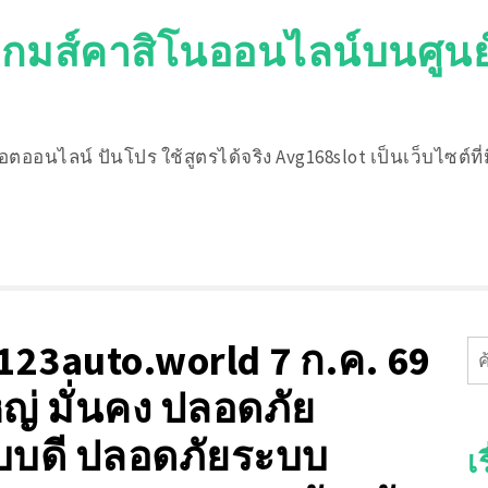
นเกมส์คาสิโนออนไลน์บนศูนย
็อตออนไลน์ ปันโปร ใช้สูตรได้จริง Avg168slot เป็นเว็บไซต์ท
Search
for:
123auto.world 7 ก.ค. 69
ค้
สำ
ญ่ มั่นคง ปลอดภัย
บบดี ปลอดภัยระบบ
เ