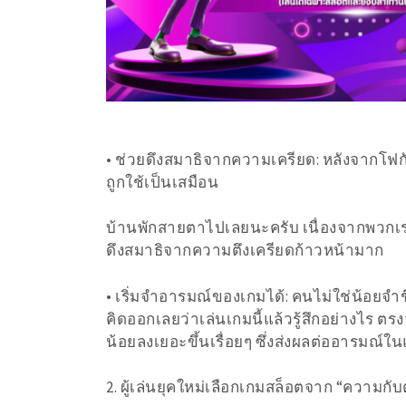
• ช่วยดึงสมาธิจากความเครียด: หลังจากโฟก
ถูกใช้เป็นเสมือน
บ้านพักสายตาไปเลยนะครับ เนื่องจากพวกเร
ดึงสมาธิจากความตึงเครียดก้าวหน้ามาก
• เริ่มจำอารมณ์ของเกมได้: คนไม่ใช่น้อยจำ
คิดออกเลยว่าเล่นเกมนี้แล้วรู้สึกอย่างไร ตรง
น้อยลงเยอะขึ้นเรื่อยๆ ซึ่งส่งผลต่ออารมณ์ใ
2. ผู้เล่นยุคใหม่เลือกเกมสล็อตจาก “ความกั