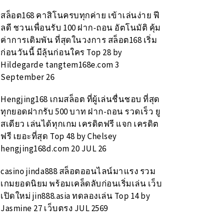
สล็อต168 คาสิโนครบทุกค่าย เข้าเล่นง่าย ฟี
ลดี ชวนเพื่อนรับ 100 ฝาก-ถอน อัตโนมัติ คุ้ม
ค่าการเดิมพัน ที่สุดในวงการ สล็อต168 เริ่ม
ก่อนวันนี้ มีลุ้นก่อนใคร Top 28 by
Hildegarde tangtem168e.com 3
September 26
Hengjing168 เกมสล็อต ที่ผู้เล่นชื่นชอบ ที่สุด
ทุกยอดฝากรับ 500 บาท ฝาก-ถอน รวดเร็ว ยู
สเดียว เล่นได้ทุกเกม เครดิตฟรี แจก เครดิต
ฟรี เยอะที่สุด Top 48 by Chelsey
hengjing168d.com 20 JUL 26
casino jinda888 สล็อตออนไลน์มาแรง รวม
เกมยอดนิยม พร้อมเคล็ดลับก่อนเริ่มเล่น เว็บ
เปิดใหม่ jin888.asia ทดลองเล่น Top 14 by
Jasmine 27 เว็บตรง JUL 2569