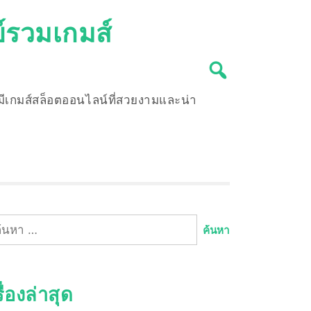
์รวมเกมส์
ี่มีเกมส์สล็อตออนไลน์ที่สวยงามและน่า
นหา
หรับ:
รื่องล่าสุด