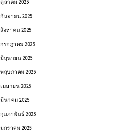
ตุลาคม 2025
กันยายน 2025
สิงหาคม 2025
กรกฎาคม 2025
มิถุนายน 2025
พฤษภาคม 2025
เมษายน 2025
มีนาคม 2025
กุมภาพันธ์ 2025
มกราคม 2025