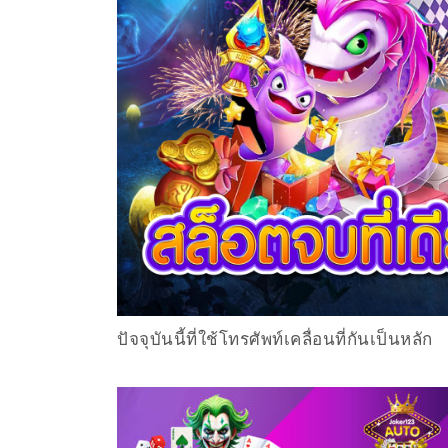
ปัจจุบันนี้ที่ใช้โทรศัพท์เคลื่อนที่กันเป็นหลัก