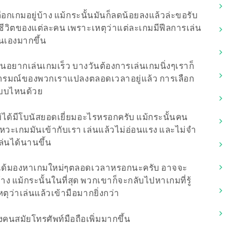
อกเกมอยู่บ้าง แม้กระนั้นมันก็ลดน้อยลงแล้วล่ะขอรับ
ะชีวิตของแต่ละคน เพราะเหตุว่าแต่ละเกมมีฟีลการเล่น
ตนเองมากขึ้น
ันอยากเล่นเกมเร็ว บางวันต้องการเล่นเกมนิ่งๆเราก็
 อารมณ์ของพวกเราแปลงตลอดเวลาอยู่แล้ว การเลือก
มแบบไหนด้วย
มไม่ได้มีโบนัสยอดเยี่ยมอะไรหรอกครับ แม้กระนั้นคน
งหวะเกมมันเข้ากับเรา เล่นแล้วไม่อ่อนแรง และไม่จำ
่นได้นานขึ้น
่มิได้มองหาเกมใหม่ๆตลอดเวลาหรอกนะครับ อาจจะ
ง แม้กระนั้นในที่สุด พวกเขาก็จะกลับไปหาเกมที่รู้
หตุว่าเล่นแล้วเข้ามือมากยิ่งกว่า
คนสมัยโทรศัพท์มือถือเพิ่มมากขึ้น