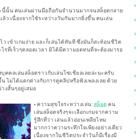
ะนี้นั้น คนเล่นผ่านมือถือกันจำนวนมากจนสล็อตกลาย
้ว เนื่องจากใช้ระหว่างวันกันมากยิ่งขึ้น คนเล่น
ไว เข้าเกมง่าย และก็เล่นได้ทันที ซึ่งมันก็สะท้อนชีวิต
อะไรที่เร็วๆตลอดเวลา มิได้มีความอดทนที่จะต้องมารอ
บางบุคคลเล่นสล็อตราวกับเล่นโซเชียลเลยล่ะนะครับ
ขึ้น ไม่ได้แตกต่างกับการดูคลิปหรือฟังเพลงเลย ด้วย
างสั้นๆอยู่เสมอ
• ความสุขใจระหว่างเล่น:
สล็อต
คน
เล่นสล็อตจริงๆจะเลือกเกมจากความ
รู้สึกที่ว่า เล่นแล้วอ่อนเพลียไหม
มากกว่าความระทึกใจเพียงอย่างเดียว
เนื่องจากในชีวิตประจำวันก็มีเรื่องมี