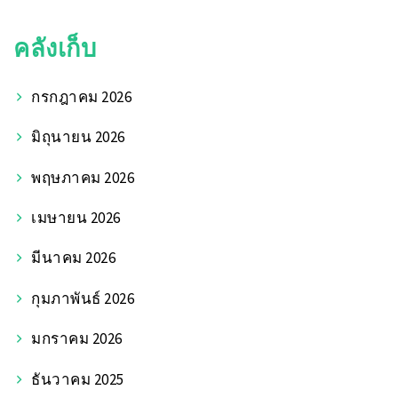
คลังเก็บ
กรกฎาคม 2026
มิถุนายน 2026
พฤษภาคม 2026
เมษายน 2026
มีนาคม 2026
กุมภาพันธ์ 2026
มกราคม 2026
ธันวาคม 2025