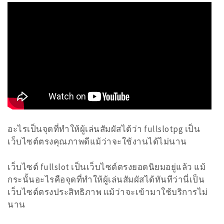
อะไรเป็นจุดที่ทำให้ผู้เล่นสัมผัสได้ว่า fullslotpg เป็น
เว็บไซต์ตรงคุณภาพดีแม้ว่าจะใช้งานได้ไม่นาน
เว็บไซต์ fullslot เป็นเว็บไซต์ตรงยอดนิยมอยู่แล้ว แม้
กระนั้นอะไรคือจุดที่ทำให้ผู้เล่นสัมผัสได้ทันทีว่านี่เป็น
เว็บไซต์ตรงประสิทธิภาพ แม้ว่าจะเข้ามาใช้บริการไม่
นาน