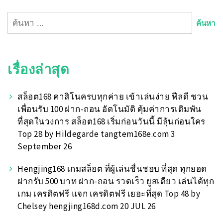
ค้นหา
สำหรับ:
เรื่องล่าสุด
สล็อต168 คาสิโนครบทุกค่าย เข้าเล่นง่าย ฟีลดี ชวน
เพื่อนรับ 100 ฝาก-ถอน อัตโนมัติ คุ้มค่าการเดิมพัน
ที่สุดในวงการ สล็อต168 เริ่มก่อนวันนี้ มีลุ้นก่อนใคร
Top 28 by Hildegarde tangtem168e.com 3
September 26
Hengjing168 เกมสล็อต ที่ผู้เล่นชื่นชอบ ที่สุด ทุกยอด
ฝากรับ 500 บาท ฝาก-ถอน รวดเร็ว ยูสเดียว เล่นได้ทุก
เกม เครดิตฟรี แจก เครดิตฟรี เยอะที่สุด Top 48 by
Chelsey hengjing168d.com 20 JUL 26