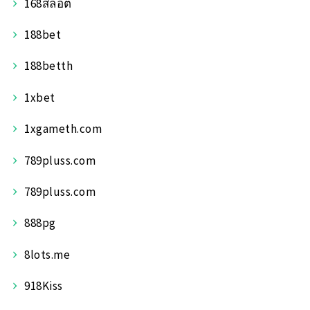
168สล็อต
188bet
188betth
1xbet
1xgameth.com
789pluss.com
789pluss.com
888pg
8lots.me
918Kiss