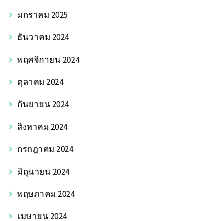
มกราคม 2025
ธันวาคม 2024
พฤศจิกายน 2024
ตุลาคม 2024
กันยายน 2024
สิงหาคม 2024
กรกฎาคม 2024
มิถุนายน 2024
พฤษภาคม 2024
เมษายน 2024