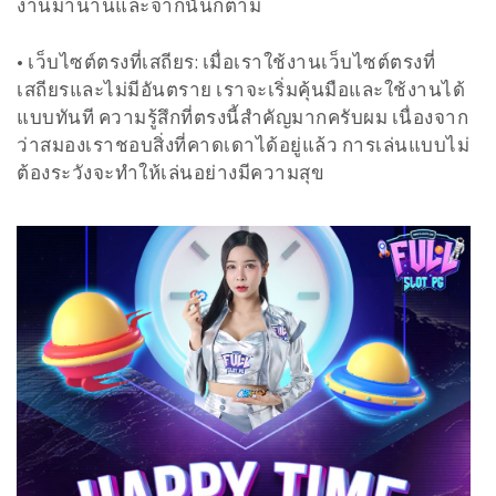
งานมานานและจากนั้นก็ตาม
• เว็บไซต์ตรงที่เสถียร: เมื่อเราใช้งานเว็บไซต์ตรงที่
เสถียรและไม่มีอันตราย เราจะเริ่มคุ้นมือและใช้งานได้
แบบทันที ความรู้สึกที่ตรงนี้สำคัญมากครับผม เนื่องจาก
ว่าสมองเราชอบสิ่งที่คาดเดาได้อยู่แล้ว การเล่นแบบไม่
ต้องระวังจะทำให้เล่นอย่างมีความสุข