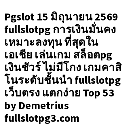
Pgslot 15 มิถุนายน 2569
fullslotpg การเงินมั่นคง
เหมาะลงทุน ที่สุดใน
เอเชีย เล่นเกม สล็อตpg
เงินชัวร์ ไม่มีโกง เกมคาสิ
โนระดับชั้นนำ fullslotpg
เว็บตรง แตกง่าย Top 53
by Demetrius
fullslotpg3.com