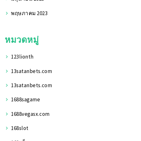
พฤษภาคม 2023
หมวดหมู่
123lionth
13satanbets.com
13satanbets.com
1688sagame
1688vegasx.com
168slot