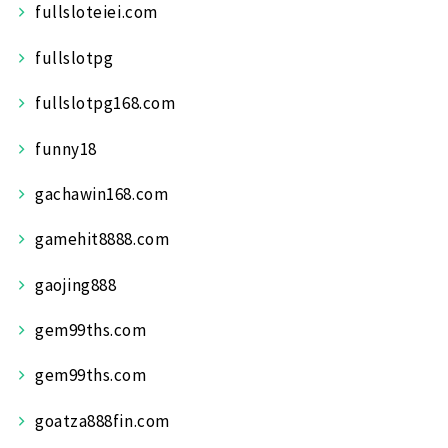
fullsloteiei.com
fullslotpg
fullslotpg168.com
funny18
gachawin168.com
gamehit8888.com
gaojing888
gem99ths.com
gem99ths.com
goatza888fin.com