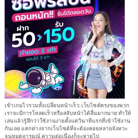
เข้าเกมไวรวมทั้งเปลี่ยนหน้าเร็ว: เว็บไซต์ตรงของพวก
เราจะมีการโหลดเร็วหรือสลับหน้าได้ลื่นมากมาย ทำให้
เล่นแล้วรู้สึกว่าใช้งานง่ายตั้งแต่วินาทีแรกที่เข้าใช้งาน
กันเลย แตกต่างจากเว็บไซต์ที่จะต้องคอยหลายจังหวะ
จนหมดอารมณ์ ความต่อเนื่องก็จะหายไป