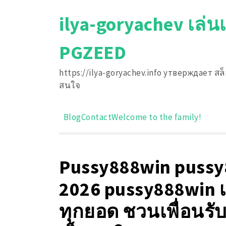
Skip
ilya-goryachev เล่
to
content
PGZEED
https://ilya-goryachev.info утверждает สล
สนใจ
Blog
Contact
Welcome to the family!
Pussy888win pussy
2026 pussy888win เ
ทุกยอด ชวนเพื่อนรั