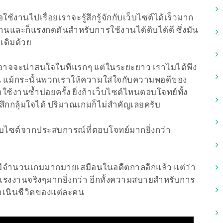
งานไปเรื่อยเราจะรู้สึกรู้จักกับเว็บไซต์ได้เร็วมาก
ทานและก็แรงกดดันสำหรับการใช้งานได้ดิบได้ดี ซึ่งมัน
เดิมด้วย
มอาจจะน่าสนใจในทีแรกๆ แต่ในระยะยาว เราไมได้พึง
ม้กระนั้นพวกเราให้ความใส่ใจกับความพอดีของ
ใช้งานซ้ำบ่อยครั้ง ยิ่งถ้าเว็บไซต์ไหนตอบโจทย์ทั้ง
สึกกลุ้มใจได้ ปริมาณเกมก็ไม่สำคัญเลยครับ
ว็บไซต์จากประสบการณ์ที่ตอบโจทย์มากยิ่งกว่า
ที่มีจำนวนเกมมากมายเสมือนในอดีตกาลอีกแล้ว แต่ว่า
ช้แรงงานจริงๆมากยิ่งกว่า อีกทั้งความสบายสำหรับการ
เนินชีวิตของแต่ละคน