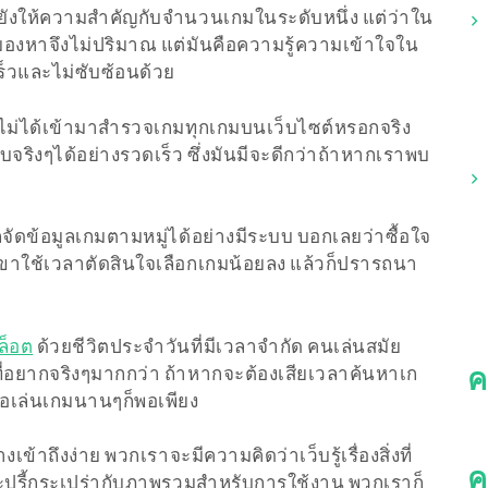
ะยังให้ความสำคัญกับจำนวนเกมในระดับหนึ่ง แต่ว่าใน
ขามองหาจึงไม่ปริมาณ แต่มันคือความรู้ความเข้าใจใน
ร็วและไม่ซับซ้อนด้วย
ยไม่ได้เข้ามาสำรวจเกมทุกเกมบนเว็บไซต์หรอกจริง
จริงๆได้อย่างรวดเร็ว ซึ่งมันมีจะดีกว่าถ้าหากเราพบ
รถจัดข้อมูลเกมตามหมู่ได้อย่างมีระบบ บอกเลยว่าซื้อใจ
เขาใช้เวลาตัดสินใจเลือกเกมน้อยลง แล้วก็ปรารถนา
ล็อต
ด้วยชีวิตประจำวันที่มีเวลาจำกัด คนเล่นสมัย
ค
ที่อยากจริงๆมากกว่า ถ้าหากจะต้องเสียเวลาค้นหาเก
เล่นเกมนานๆก็พอเพียง
งเข้าถึงง่าย พวกเราจะมีความคิดว่าเว็บรู้เรื่องสิ่งที่
ค
รี้กระเปร่ากับภาพรวมสำหรับการใช้งาน พวกเราก็