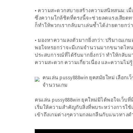
• ความสะดวกสบายสร้างความสนิทสนม: เมื่อใช้
ซึ่งความใกล้ชิดที่ตรงนี้จะช่วยลดแรงเสียด
ก็ทำให้พวกเรากลับมาเล่นซ้ำได้ง่ายดายกว่า
• มองหาความลงตัวมากยิ่งกว่า: ปริมาณเก
พอใจหรอกว่าจะมีเกมจำนวนมากขนาดไหน แ
ประสบการณ์ที่ได้รับมากยิ่งกว่า ทำให้กลับมา
ความสะดวก ความเกี่ยวเนื่อง และความไม่รู้
คนเล่น pussy888win ยุคสมัยใหม่ เลือกเ
จำนวนเกม
คนเล่น pussy888win ยุคใหม่มิได้พอใจเว็บ
เริ่มให้ความสำคัญกับสิ่งที่พบระหว่างการใ
เข้าถึงเกมต่างๆความกลมกลืนกับแนวทางดำ