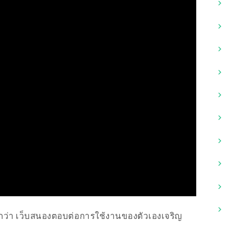
สึกว่า เว็บสนองตอบต่อการใช้งานของตัวเองเจริญ