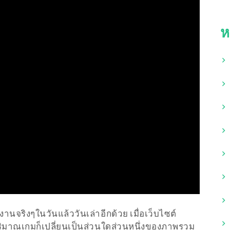
ห
านจริงๆในวันแล้ววันเล่าอีกด้วย เมื่อเว็บไซต์
ปริมาณเกมก็เปลี่ยนเป็นส่วนใดส่วนหนึ่งของภาพรวม