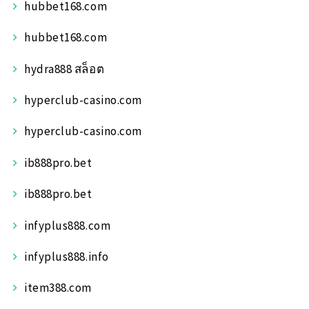
hubbet168.com
hubbet168.com
hydra888 สล็อต
hyperclub-casino.com
hyperclub-casino.com
ib888pro.bet
ib888pro.bet
infyplus888.com
infyplus888.info
item388.com