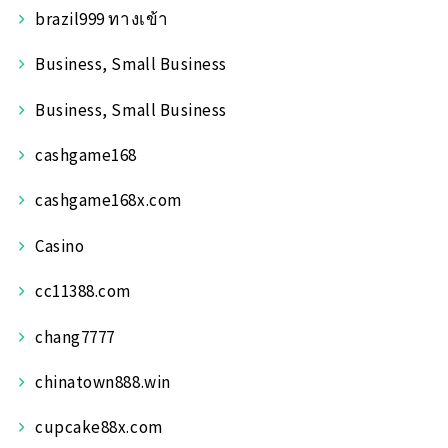
brazil999 ทางเข้า
Business, Small Business
Business, Small Business
cashgame168
cashgame168x.com
Casino
cc11388.com
chang7777
chinatown888.win
cupcake88x.com