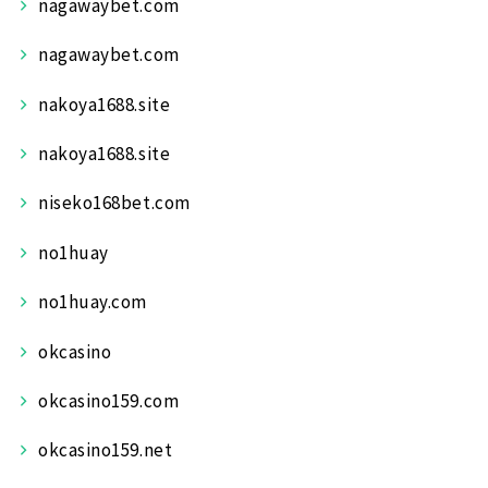
nagawaybet.com
nagawaybet.com
nakoya1688.site
nakoya1688.site
niseko168bet.com
no1huay
no1huay.com
okcasino
okcasino159.com
okcasino159.net