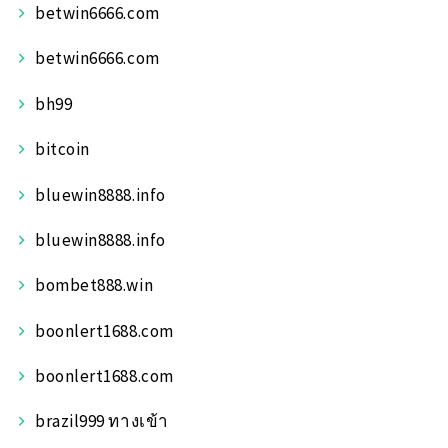
betwin6666.com
betwin6666.com
bh99
bitcoin
bluewin8888.info
bluewin8888.info
bombet888.win
boonlert1688.com
boonlert1688.com
brazil999 ทางเข้า