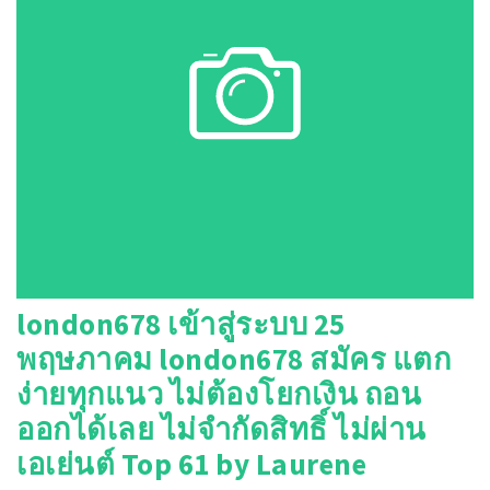
london678 เข้าสู่ระบบ 25
พฤษภาคม london678 สมัคร แตก
ง่ายทุกแนว ไม่ต้องโยกเงิน ถอน
ออกได้เลย ไม่จำกัดสิทธิ์ ไม่ผ่าน
เอเย่นต์ Top 61 by Laurene