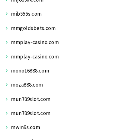
mib555s.com
mmgoldsbets.com
mmplay-casino.com
mmplay-casino.com
mono16888.com
moza888.com
mun789slot.com
mun789slot.com
mwin9s.com