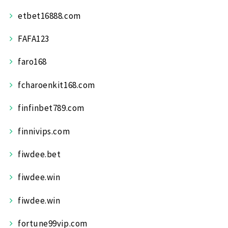
etbet16888.com
FAFA123
faro168
fcharoenkit168.com
finfinbet789.com
finnivips.com
fiwdee.bet
fiwdee.win
fiwdee.win
fortune99vip.com