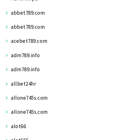
abbet789.com
abbet789.com
acebet789.com
adm789.info
adm789.info
allbet24hr
allone745s.com
allone745s.com
alot66