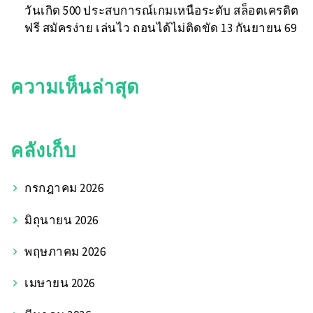
วันเกิด 500 ประสบการณ์เกมเหนือระดับ สล็อตเครดิต
ฟรี สมัครง่าย เล่นไว ถอนได้ไม่ติดขัด 13 กันยายน 69
ความเห็นล่าสุด
คลังเก็บ
กรกฎาคม 2026
มิถุนายน 2026
พฤษภาคม 2026
เมษายน 2026