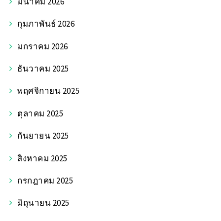
มีนาคม 2026
กุมภาพันธ์ 2026
มกราคม 2026
ธันวาคม 2025
พฤศจิกายน 2025
ตุลาคม 2025
กันยายน 2025
สิงหาคม 2025
กรกฎาคม 2025
มิถุนายน 2025