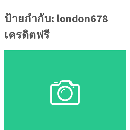
ป้ายกำกับ:
london678
เครดิตฟรี