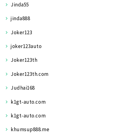
Jinda55
jinda888
Joker123
joker123auto
Joker123th
Joker123th.com
Judhai168
k1gt-auto.com
k1gt-auto.com
khumsup888.me