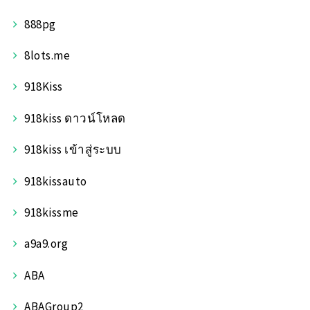
888pg
8lots.me
918Kiss
918kiss ดาวน์โหลด
918kiss เข้าสู่ระบบ
918kissauto
918kissme
a9a9.org
ABA
ABAGroup2