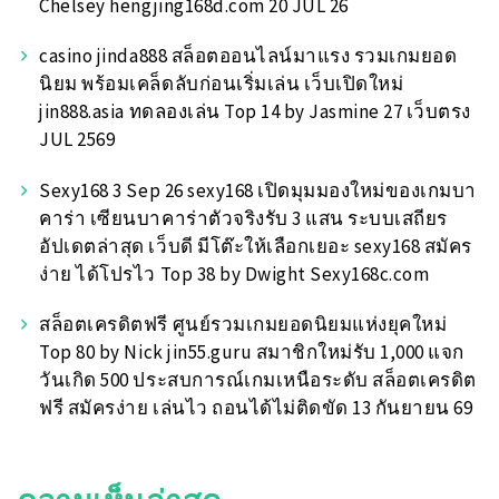
Chelsey hengjing168d.com 20 JUL 26
casino jinda888 สล็อตออนไลน์มาแรง รวมเกมยอด
นิยม พร้อมเคล็ดลับก่อนเริ่มเล่น เว็บเปิดใหม่
jin888.asia ทดลองเล่น Top 14 by Jasmine 27 เว็บตรง
JUL 2569
Sexy168 3 Sep 26 sexy168 เปิดมุมมองใหม่ของเกมบา
คาร่า เซียนบาคาร่าตัวจริงรับ 3 แสน ระบบเสถียร
อัปเดตล่าสุด เว็บดี มีโต๊ะให้เลือกเยอะ sexy168 สมัคร
ง่าย ได้โปรไว Top 38 by Dwight Sexy168c.com
สล็อตเครดิตฟรี ศูนย์รวมเกมยอดนิยมแห่งยุคใหม่
Top 80 by Nick jin55.guru สมาชิกใหม่รับ 1,000 แจก
วันเกิด 500 ประสบการณ์เกมเหนือระดับ สล็อตเครดิต
ฟรี สมัครง่าย เล่นไว ถอนได้ไม่ติดขัด 13 กันยายน 69