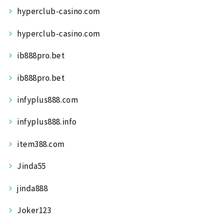
hyperclub-casino.com
hyperclub-casino.com
ib888pro.bet
ib888pro.bet
infyplus888.com
infyplus888.info
item388.com
Jinda55
jinda888
Joker123