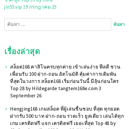
jin55.vip 19 กรกฎาคม 25
ค้นหา
สำหรับ:
เรื่องล่าสุด
สล็อต168 คาสิโนครบทุกค่าย เข้าเล่นง่าย ฟีลดี ชวน
เพื่อนรับ 100 ฝาก-ถอน อัตโนมัติ คุ้มค่าการเดิมพัน
ที่สุดในวงการ สล็อต168 เริ่มก่อนวันนี้ มีลุ้นก่อนใคร
Top 28 by Hildegarde tangtem168e.com 3
September 26
Hengjing168 เกมสล็อต ที่ผู้เล่นชื่นชอบ ที่สุด ทุกยอด
ฝากรับ 500 บาท ฝาก-ถอน รวดเร็ว ยูสเดียว เล่นได้ทุก
เกม เครดิตฟรี แจก เครดิตฟรี เยอะที่สุด Top 48 by