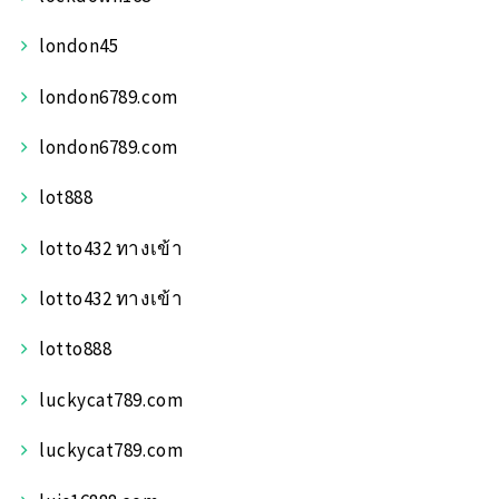
london45
london6789.com
london6789.com
lot888
lotto432 ทางเข้า
lotto432 ทางเข้า
lotto888
luckycat789.com
luckycat789.com