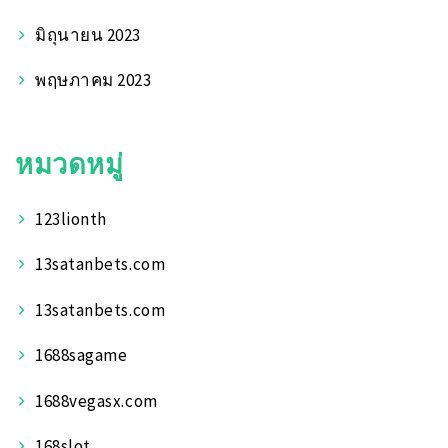
มิถุนายน 2023
พฤษภาคม 2023
หมวดหมู่
123lionth
13satanbets.com
13satanbets.com
1688sagame
1688vegasx.com
168slot