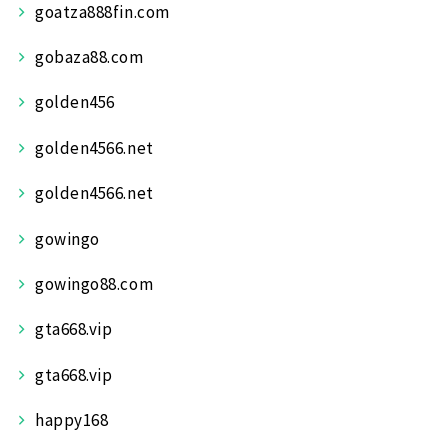
goatza888fin.com
gobaza88.com
golden456
golden4566.net
golden4566.net
gowingo
gowingo88.com
gta668.vip
gta668.vip
happy168