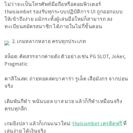
ไม่ว่าจะเป็นโทรศัพท์มือถือหรือคอมพิวเตอร์
thaisiambet รองรับทุกระบบปฏิบัติการ UI ถูกออกแบบ
ให้เข้าถึงง่าย แม้กระทั้งผู้เล่นมือใหม่ก็สามารถ ลง
ทะเบียนสมัครสมาชิก ได้ภายในไม่กี่ขั้นตอน
2. เกมหลากหลาย ครบทุกประเภท
สล็อต: คัดสรรจากค่ายดัง ตัวอย่างเช่น PG SLOT, Joker,
Pragmatic
คาสิโนสด: ถ่ายทอดสดบาคาร่า รูเล็ต เสือมังกร จากบ่อน
จริง
เดิมพันกีฬา: พนันบอล บาส มวย แล้วก็กีฬาเหมือนจริง
ครบทุกลีก
เกมยิงปลา แล้วก็เกมแนวใหม่:
thaisiambet เครดิตฟรี
ที่
เล่นง่าย ได้เงินจริง