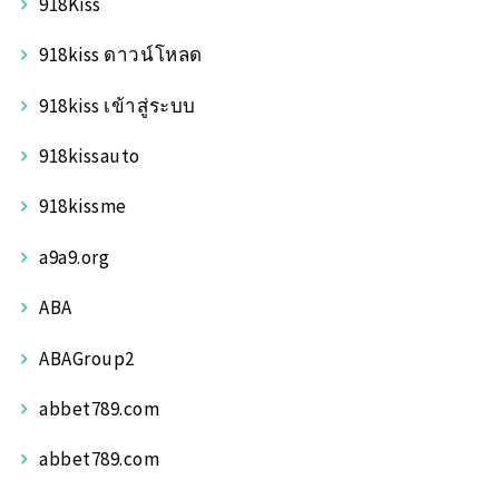
918Kiss
918kiss ดาวน์โหลด
918kiss เข้าสู่ระบบ
918kissauto
918kissme
a9a9.org
ABA
ABAGroup2
abbet789.com
abbet789.com