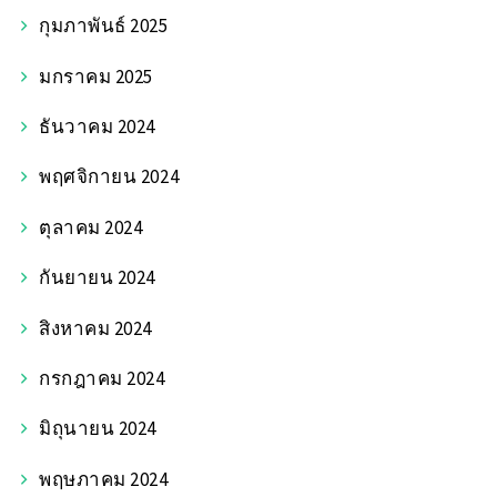
กุมภาพันธ์ 2025
มกราคม 2025
ธันวาคม 2024
พฤศจิกายน 2024
ตุลาคม 2024
กันยายน 2024
สิงหาคม 2024
กรกฎาคม 2024
มิถุนายน 2024
พฤษภาคม 2024