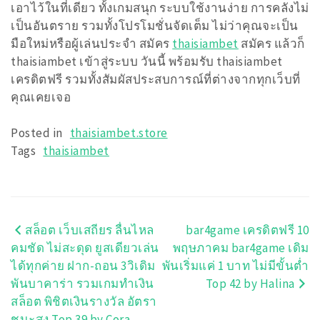
เอาไว้ในที่เดียว ทั้งเกมสนุก ระบบใช้งานง่าย การคลังไม่
เป็นอันตราย รวมทั้งโปรโมชั่นจัดเต็ม ไม่ว่าคุณจะเป็น
มือใหม่หรือผู้เล่นประจำ สมัคร
thaisiambet
สมัคร แล้วก็
thaisiambet เข้าสู่ระบบ วันนี้ พร้อมรับ thaisiambet
เครดิตฟรี รวมทั้งสัมผัสประสบการณ์ที่ต่างจากทุกเว็บที่
คุณเคยเจอ
Posted in
thaisiambet.store
Tags
thaisiambet
สล็อต เว็บเสถียร ลื่นไหล
bar4game เครดิตฟรี 10
แนะแนว
คมชัด ไม่สะดุด ยูสเดียวเล่น
พฤษภาคม bar4game เดิม
เรื่อง
ได้ทุกค่าย ฝาก-ถอน 3วิเดิม
พันเริ่มแค่ 1 บาท ไม่มีขั้นต่ำ
พันบาคาร่า รวมเกมทำเงิน
Top 42 by Halina
สล็อต พิชิตเงินรางวัล อัตรา
ชนะสูง Top 39 by Cora