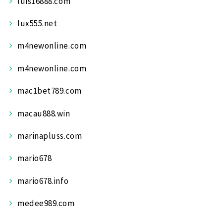
luis16888.com
lux555.net
m4newonline.com
m4newonline.com
mac1bet789.com
macau888.win
marinapluss.com
mario678
mario678.info
medee989.com