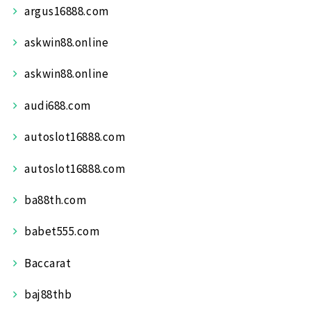
argus16888.com
askwin88.online
askwin88.online
audi688.com
autoslot16888.com
autoslot16888.com
ba88th.com
babet555.com
Baccarat
baj88thb