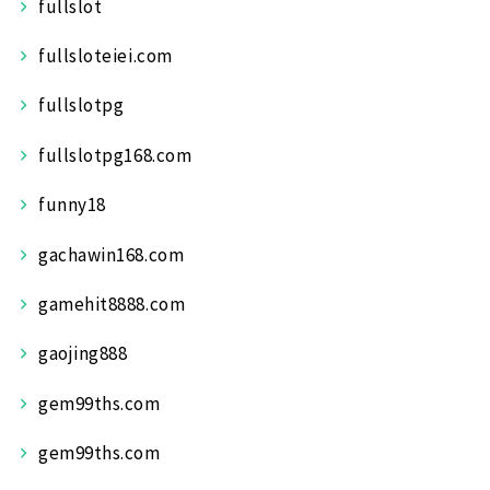
fullslot
fullsloteiei.com
fullslotpg
fullslotpg168.com
funny18
gachawin168.com
gamehit8888.com
gaojing888
gem99ths.com
gem99ths.com