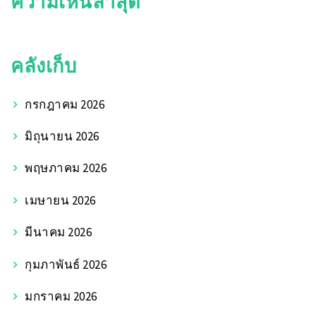
ความเห็นล่าสุด
คลังเก็บ
กรกฎาคม 2026
มิถุนายน 2026
พฤษภาคม 2026
เมษายน 2026
มีนาคม 2026
กุมภาพันธ์ 2026
มกราคม 2026